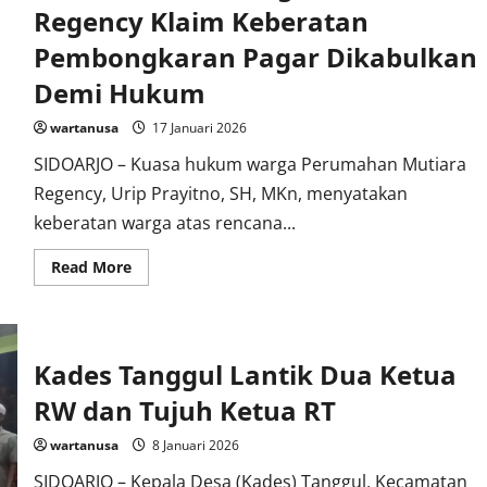
28
Regency Klaim Keberatan
Miliar
Naik
Pembongkaran Pagar Dikabulkan
ke
Penyidikan,
Demi Hukum
Libatkan
Bupati
Sidoarjo
wartanusa
17 Januari 2026
SIDOARJO – Kuasa hukum warga Perumahan Mutiara
Regency, Urip Prayitno, SH, MKn, menyatakan
keberatan warga atas rencana...
Read
Read More
more
about
Kuasa
Hukum
Warga
Mutiara
Kades Tanggul Lantik Dua Ketua
Regency
Klaim
Keberatan
RW dan Tujuh Ketua RT
Pembongkaran
Pagar
wartanusa
8 Januari 2026
Dikabulkan
Demi
Hukum
SIDOARJO – Kepala Desa (Kades) Tanggul, Kecamatan