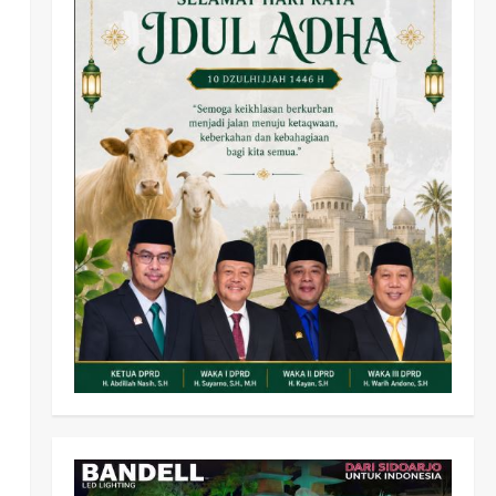
Olahraga
Adu Taktik di Atas Rumput
Sintetis: PWI dan Sapma
PP Sidoarjo Memanaskan
Mesin Menuju Piala Soccer
2
wartanusa
5 Agustus 2026