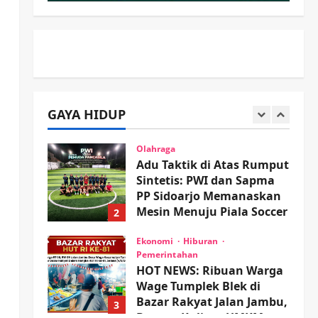
Proyek RSUD Sibar Rp 9,9
M, Beranikah CV Tiga
1
Anugerah Utama
Pertaruhkan Jaminan Rp
Olahraga
100 Juta?
Adu Taktik di Atas Rumput
Sintetis: PWI dan Sapma
wartanusa
5 Agustus 2026
PP Sidoarjo Memanaskan
GAYA HIDUP
Mesin Menuju Piala Soccer
2
wartanusa
5 Agustus 2026
Ekonomi
Hiburan
Pemerintahan
HOT NEWS: Ribuan Warga
Wage Tumplek Blek di
Bazar Rakyat Jalan Jambu,
3
Borong Kuliner UMKM
Sambil Nonton Jaranan!
Keagamaan
Pemerintahan
Pemkab Sidoarjo &
wartanusa
4 Agustus 2026
Muhammadiyah Sinergi
Permudah Perizinan,
Wakaf, hingga Hibah
4