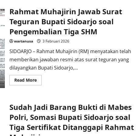
Sidoarjo
Gelar
Rahmat Muhajirin Jawab Surat
Hearing
dengan
Dinas
Teguran Bupati Sidoarjo soal
P2CKTR
dan
Pengembalian Tiga SHM
Satpol
PP,
Dasar
wartanusa
3 Februari 2026
Hukum
Pembongkaran
SIDOARJO – Rahmat Muhajirin (RM) menyatakan telah
Cukup
Kuat
memberikan jawaban resmi atas surat teguran yang
dilayangkan Bupati Sidoarjo,...
Read
Read More
more
about
Rahmat
Muhajirin
Jawab
Sudah Jadi Barang Bukti di Mabes
Surat
Teguran
Bupati
Polri, Somasi Bupati Sidoarjo soal
Sidoarjo
soal
Tiga Sertifikat Ditanggapi Rahmat
Pengembalian
Tiga
SHM