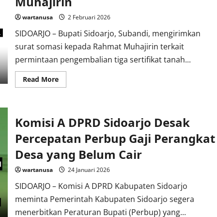
Muhajirin
wartanusa
2 Februari 2026
SIDOARJO – Bupati Sidoarjo, Subandi, mengirimkan
surat somasi kepada Rahmat Muhajirin terkait
permintaan pengembalian tiga sertifikat tanah...
Read
Read More
more
about
Sudah
Jadi
Barang
Komisi A DPRD Sidoarjo Desak
Bukti
di
Mabes
Percepatan Perbup Gaji Perangkat
Polri,
Somasi
Desa yang Belum Cair
Bupati
Sidoarjo
soal
wartanusa
24 Januari 2026
Tiga
Sertifikat
SIDOARJO – Komisi A DPRD Kabupaten Sidoarjo
Ditanggapi
Rahmat
meminta Pemerintah Kabupaten Sidoarjo segera
Muhajirin
menerbitkan Peraturan Bupati (Perbup) yang...