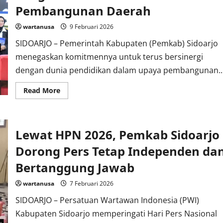
Wonoayu
Pembangunan Daerah
Ingatkan
Proyek
Urukan
wartanusa
9 Februari 2026
Dikerjakan
Swakelola
SIDOARJO – Pemerintah Kabupaten (Pemkab) Sidoarjo
menegaskan komitmennya untuk terus bersinergi
dengan dunia pendidikan dalam upaya pembangunan..
Read
Read More
more
about
Bupati
Tegaskan
Komitmen
Lewat HPN 2026, Pemkab Sidoarjo
Pemkab
Sidoarjo
Bersinergi
Dorong Pers Tetap Independen da
dengan
Dunia
Bertanggung Jawab
Pendidikan
Demi
Pembangunan
wartanusa
7 Februari 2026
Daerah
SIDOARJO – Persatuan Wartawan Indonesia (PWI)
Kabupaten Sidoarjo memperingati Hari Pers Nasional