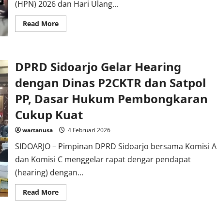
(HPN) 2026 dan Hari Ulang...
Read
Read More
more
about
Lewat
HPN
2026,
DPRD Sidoarjo Gelar Hearing
Pemkab
Sidoarjo
Dorong
dengan Dinas P2CKTR dan Satpol
Pers
Tetap
PP, Dasar Hukum Pembongkaran
Independen
dan
Cukup Kuat
Bertanggung
Jawab
wartanusa
4 Februari 2026
SIDOARJO – Pimpinan DPRD Sidoarjo bersama Komisi A
dan Komisi C menggelar rapat dengar pendapat
(hearing) dengan...
Read
Read More
more
about
DPRD