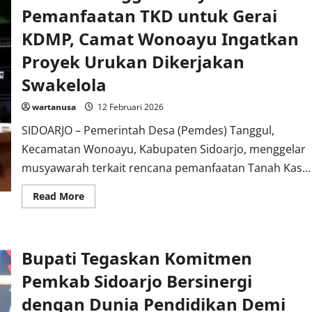
Pemanfaatan TKD untuk Gerai
KDMP, Camat Wonoayu Ingatkan
Proyek Urukan Dikerjakan
Swakelola
wartanusa
12 Februari 2026
SIDOARJO – Pemerintah Desa (Pemdes) Tanggul,
Kecamatan Wonoayu, Kabupaten Sidoarjo, menggelar
musyawarah terkait rencana pemanfaatan Tanah Kas...
Read
Read More
more
about
Pemdes
Tanggul
Musyawarahkan
Bupati Tegaskan Komitmen
Pemanfaatan
TKD
untuk
Pemkab Sidoarjo Bersinergi
Gerai
KDMP,
dengan Dunia Pendidikan Demi
Camat