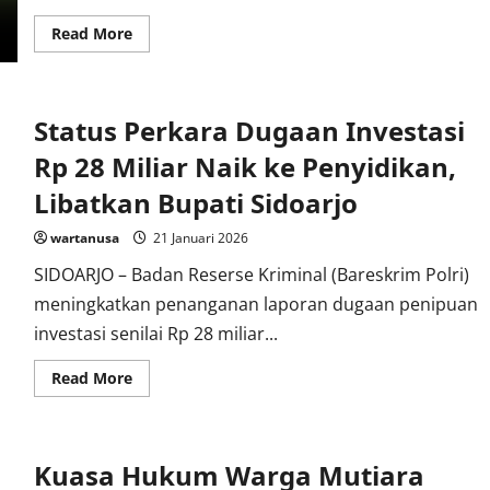
Read
Read More
more
about
Komisi
A
DPRD
Status Perkara Dugaan Investasi
Sidoarjo
Desak
Percepatan
Rp 28 Miliar Naik ke Penyidikan,
Perbup
Gaji
Libatkan Bupati Sidoarjo
Perangkat
Desa
yang
wartanusa
21 Januari 2026
Belum
Cair
SIDOARJO – Badan Reserse Kriminal (Bareskrim Polri)
meningkatkan penanganan laporan dugaan penipuan
investasi senilai Rp 28 miliar...
Read
Read More
more
about
Status
Perkara
Dugaan
Kuasa Hukum Warga Mutiara
Investasi
Rp