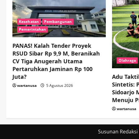
Kesehatan
Pembangunan
Pemerintahan
PANAS! Kalah Tender Proyek
RSUD Sibar Rp 9,9 M, Beranikah
CV Tiga Anugerah Utama
Olahraga
Pertaruhkan Jaminan Rp 100
Juta?
Adu Takti
Sintetis:
wartanusa
5 Agustus 2026
Sidoarjo
Menuju Pi
wartanusa
Susunan Redaksi