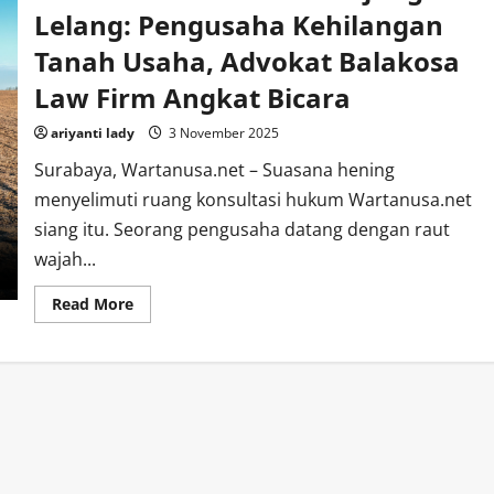
Lelang: Pengusaha Kehilangan
Tanah Usaha, Advokat Balakosa
Law Firm Angkat Bicara
ariyanti lady
3 November 2025
Surabaya, Wartanusa.net – Suasana hening
menyelimuti ruang konsultasi hukum Wartanusa.net
siang itu. Seorang pengusaha datang dengan raut
wajah...
Read
Read More
more
about
Ketika
Kredit
Macet
Berujung
Lelang:
Pengusaha
Kehilangan
Tanah
Usaha,
Advokat