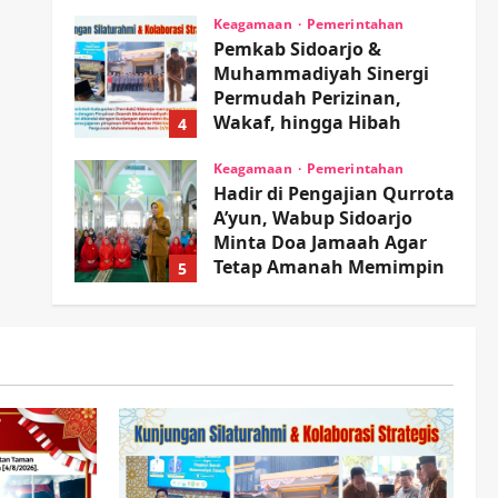
Sambil Nonton Jaranan!
Keagamaan
Pemerintahan
Pemkab Sidoarjo &
wartanusa
4 Agustus 2026
Muhammadiyah Sinergi
Permudah Perizinan,
Wakaf, hingga Hibah
4
wartanusa
4 Agustus 2026
Keagamaan
Pemerintahan
Hadir di Pengajian Qurrota
A’yun, Wabup Sidoarjo
Minta Doa Jamaah Agar
Tetap Amanah Memimpin
5
wartanusa
4 Agustus 2026
Kesehatan
Pembangunan
Pemerintahan
PANAS! Kalah Tender
Proyek RSUD Sibar Rp 9,9
M, Beranikah CV Tiga
1
Anugerah Utama
Pertaruhkan Jaminan Rp
Olahraga
100 Juta?
Adu Taktik di Atas Rumput