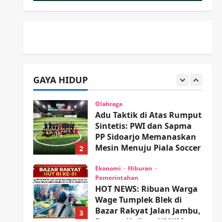
Minta Doa Jamaah Agar
Tetap Amanah Memimpin
5
wartanusa
4 Agustus 2026
Kesehatan
Pembangunan
Pemerintahan
PANAS! Kalah Tender
Proyek RSUD Sibar Rp 9,9
GAYA HIDUP
M, Beranikah CV Tiga
1
Anugerah Utama
Pertaruhkan Jaminan Rp
Olahraga
100 Juta?
Adu Taktik di Atas Rumput
Sintetis: PWI dan Sapma
wartanusa
5 Agustus 2026
PP Sidoarjo Memanaskan
Mesin Menuju Piala Soccer
2
wartanusa
5 Agustus 2026
Ekonomi
Hiburan
Pemerintahan
HOT NEWS: Ribuan Warga
Wage Tumplek Blek di
Bazar Rakyat Jalan Jambu,
3
Borong Kuliner UMKM