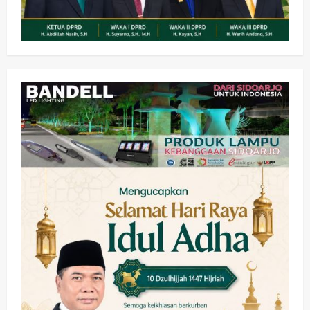
PWI dan Sapma PP Sidoarjo
Memanaskan Mesin Menuju Piala
Soccer
3
wartanusa
5 Agustus 2026
Ekonomi
Hiburan
Pemerintahan
HOT NEWS: Ribuan Warga Wage
Tumplek Blek di Bazar Rakyat Jalan
Jambu, Borong Kuliner UMKM Sambil
Nonton Jaranan!
4
wartanusa
4 Agustus 2026
Keagamaan
Pemerintahan
Pemkab Sidoarjo & Muhammadiyah
Sinergi Permudah Perizinan, Wakaf,
hingga Hibah
wartanusa
4 Agustus 2026
5
Kesehatan
Pemerintahan
Ubah Lahan Tidur Jadi Cuan: Wabup
Sidoarjo Apresiasi Inovasi Teh Daun
Kumis Kucing Produk Anggota TNI AL
wartanusa
8 Agustus 2026
1