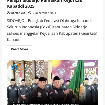
Pelajar Sidoarjo Ramaikan Kejurkab
Kabaddi 2025
wartanusa
9 Desember 2025
SIDOARJO – Pengkab Federasi Olahraga Kabaddi
Seluruh Indonesia (Foksi) Kabupaten Sidoarjo
sukses menggelar Kejuaraan Kabupaten (Kejurkab)
Kabaddi...
Read
Read More
more
about
Pelajar
Sidoarjo
Ramaikan
Kejurkab
Kabaddi
2025