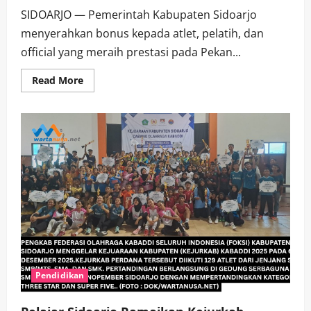
SIDOARJO — Pemerintah Kabupaten Sidoarjo
menyerahkan bonus kepada atlet, pelatih, dan
official yang meraih prestasi pada Pekan...
Read
Read More
more
about
Serahkan
Bonus
Atlet
Porprov
IX,
Bupati
Subandi
Tegaskan
Pemkab
All
Out
Dukung
Atlet
Sidoarjo
Pendidikan