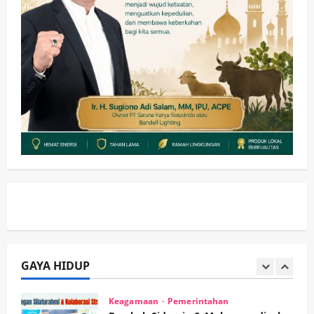
Kesehatan
Pembangunan
Pemerintahan
PANAS! Kalah Tender Proyek RSUD
Sibar Rp 9,9 M, Beranikah CV Tiga
Anugerah Utama Pertaruhkan
2
Jaminan Rp 100 Juta?
wartanusa
5 Agustus 2026
Olahraga
Adu Taktik di Atas Rumput Sintetis:
PWI dan Sapma PP Sidoarjo
Memanaskan Mesin Menuju Piala
Soccer
3
wartanusa
5 Agustus 2026
Ekonomi
Hiburan
Pemerintahan
HOT NEWS: Ribuan Warga Wage
Tumplek Blek di Bazar Rakyat Jalan
Jambu, Borong Kuliner UMKM Sambil
Nonton Jaranan!
GAYA HIDUP
4
wartanusa
4 Agustus 2026
Keagamaan
Pemerintahan