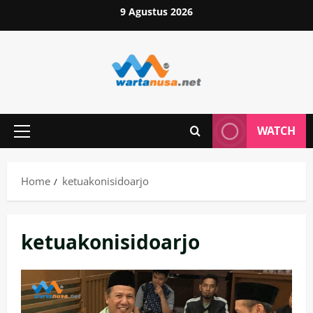
Skip
9 Agustus 2026
to
content
WATCH
Primary
Menu
Home
ketuakonisidoarjo
ketuakonisidoarjo