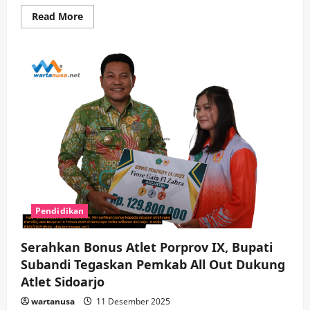
Read
Read More
more
about
Cari
Bibit
Atlet,
Wabup
Sidoarjo
Buka
Turnamen
Ju-
Jitsu
Piala
KONI
2025
Pendidikan
Serahkan Bonus Atlet Porprov IX, Bupati
Subandi Tegaskan Pemkab All Out Dukung
Atlet Sidoarjo
wartanusa
11 Desember 2025