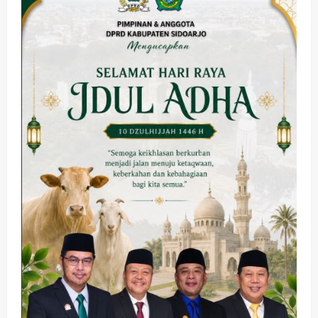
Fun
Fight
Boxing
Pertina
Sidoarjo
Kesehatan
Pembangunan
Pemerintahan
PANAS! Kalah Tender Proyek RSUD
Sibar Rp 9,9 M, Beranikah CV Tiga
Anugerah Utama Pertaruhkan
2
Jaminan Rp 100 Juta?
wartanusa
5 Agustus 2026
Olahraga
Adu Taktik di Atas Rumput Sintetis: