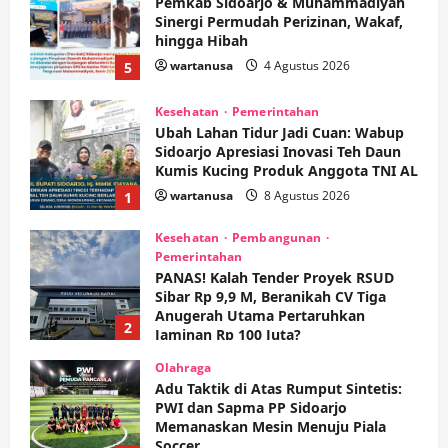
Pemkab Sidoarjo & Muhammadiyah
Sinergi Permudah Perizinan, Wakaf,
hingga Hibah
wartanusa
4 Agustus 2026
5
Kesehatan
Pemerintahan
Ubah Lahan Tidur Jadi Cuan: Wabup
Sidoarjo Apresiasi Inovasi Teh Daun
Kumis Kucing Produk Anggota TNI AL
wartanusa
8 Agustus 2026
1
Kesehatan
Pembangunan
Pemerintahan
PANAS! Kalah Tender Proyek RSUD
Sibar Rp 9,9 M, Beranikah CV Tiga
Anugerah Utama Pertaruhkan
2
Jaminan Rp 100 Juta?
wartanusa
5 Agustus 2026
Olahraga
Adu Taktik di Atas Rumput Sintetis:
PWI dan Sapma PP Sidoarjo
Memanaskan Mesin Menuju Piala
Soccer