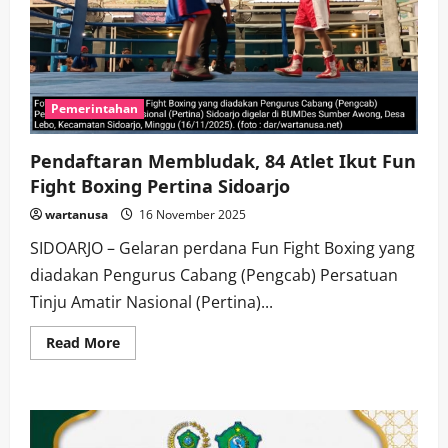
Pemerintahan
Pendaftaran Membludak, 84 Atlet Ikut Fun
Fight Boxing Pertina Sidoarjo
wartanusa
16 November 2025
SIDOARJO – Gelaran perdana Fun Fight Boxing yang
diadakan Pengurus Cabang (Pengcab) Persatuan
Tinju Amatir Nasional (Pertina)...
Read
Read More
more
about
Pendaftaran
Membludak,
84
Atlet
Ikut