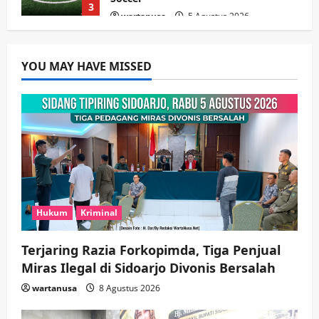
3
wartanusa
5 Agustus 2026
Ekonomi
Hiburan
Pemerintahan
HOT NEWS: Ribuan Warga Wage
Tumplek Blek di Bazar Rakyat Jalan
YOU MAY HAVE MISSED
Jambu, Borong Kuliner UMKM Sambil
Nonton Jaranan!
4
wartanusa
4 Agustus 2026
Keagamaan
Pemerintahan
Pemkab Sidoarjo & Muhammadiyah
Sinergi Permudah Perizinan, Wakaf,
hingga Hibah
wartanusa
4 Agustus 2026
5
Hukum
Kriminal
Terjaring Razia Forkopimda, Tiga Penjual
Miras Ilegal di Sidoarjo Divonis Bersalah
wartanusa
8 Agustus 2026