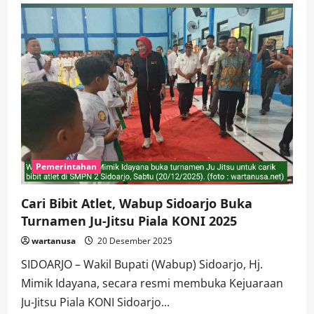
IPSI
Sidoarjo
Resmikan
Kantor
Sekretariat
di
GOR
Delta
Pemerintahan
Cari Bibit Atlet, Wabup Sidoarjo Buka
Turnamen Ju-Jitsu Piala KONI 2025
wartanusa
20 Desember 2025
SIDOARJO – Wakil Bupati (Wabup) Sidoarjo, Hj.
Mimik Idayana, secara resmi membuka Kejuaraan
Ju-Jitsu Piala KONI Sidoarjo...