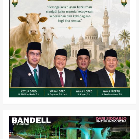
Kesehatan
Pembangunan
Pemerintahan
PANAS! Kalah Tender Proyek RSUD
Sibar Rp 9,9 M, Beranikah CV Tiga
Anugerah Utama Pertaruhkan
2
Jaminan Rp 100 Juta?