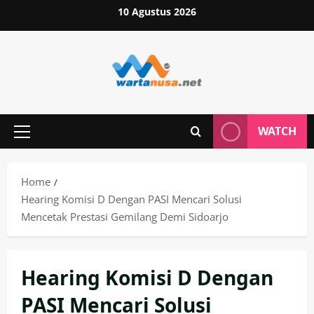
Skip
10 Agustus 2026
to
content
WATCH
Primary
Menu
Home
Hearing Komisi D Dengan PASI Mencari Solusi
Mencetak Prestasi Gemilang Demi Sidoarjo
Hearing Komisi D Dengan
PASI Mencari Solusi