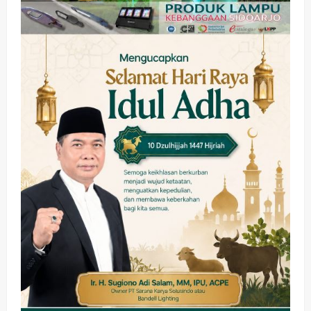
wartanusa
5 Agustus 2026
Olahraga
Adu Taktik di Atas Rumput Sintetis:
PWI dan Sapma PP Sidoarjo
Memanaskan Mesin Menuju Piala
Soccer
3
wartanusa
5 Agustus 2026
Ekonomi
Hiburan
Pemerintahan
HOT NEWS: Ribuan Warga Wage
Tumplek Blek di Bazar Rakyat Jalan
Jambu, Borong Kuliner UMKM Sambil
Nonton Jaranan!
4
wartanusa
4 Agustus 2026
Keagamaan
Pemerintahan
Pemkab Sidoarjo & Muhammadiyah
Sinergi Permudah Perizinan, Wakaf,
hingga Hibah
wartanusa
4 Agustus 2026
5
Kesehatan
Pemerintahan
Ubah Lahan Tidur Jadi Cuan: Wabup