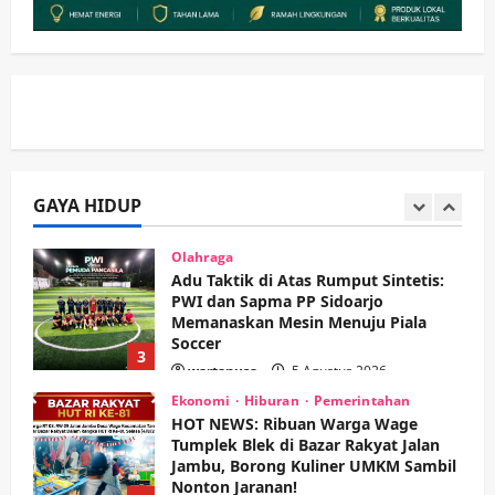
Sidoarjo Apresiasi Inovasi Teh Daun
Kumis Kucing Produk Anggota TNI AL
wartanusa
8 Agustus 2026
1
Kesehatan
Pembangunan
Pemerintahan
PANAS! Kalah Tender Proyek RSUD
Sibar Rp 9,9 M, Beranikah CV Tiga
Anugerah Utama Pertaruhkan
GAYA HIDUP
2
Jaminan Rp 100 Juta?
wartanusa
5 Agustus 2026
Olahraga
Adu Taktik di Atas Rumput Sintetis:
PWI dan Sapma PP Sidoarjo
Memanaskan Mesin Menuju Piala
Soccer
3
wartanusa
5 Agustus 2026
Ekonomi
Hiburan
Pemerintahan
HOT NEWS: Ribuan Warga Wage
Tumplek Blek di Bazar Rakyat Jalan
Jambu, Borong Kuliner UMKM Sambil
Nonton Jaranan!