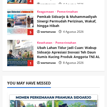
4
wartanusa
4 Agustus 2026
Keagamaan
Pemerintahan
Pemkab Sidoarjo & Muhammadiyah
Sinergi Permudah Perizinan, Wakaf,
hingga Hibah
wartanusa
4 Agustus 2026
5
Kesehatan
Pemerintahan
Ubah Lahan Tidur Jadi Cuan: Wabup
Sidoarjo Apresiasi Inovasi Teh Daun
Kumis Kucing Produk Anggota TNI AL
wartanusa
8 Agustus 2026
1
Kesehatan
Pembangunan
Pemerintahan
PANAS! Kalah Tender Proyek RSUD
YOU MAY HAVE MISSED
Sibar Rp 9,9 M, Beranikah CV Tiga
Anugerah Utama Pertaruhkan
2
Jaminan Rp 100 Juta?
wartanusa
5 Agustus 2026
Olahraga