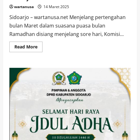
wartanusa
14 Maret 2025
Sidoarjo – wartanusa.net Menjelang pertengahan
bulan Maret dalam suasana puasa bulan
Ramadhan disiang menjelang sore hari, Komisi...
Read
Read More
more
about
Hearing
Komisi
D
Dengan
PASI
Mencari
Solusi
Mencetak
Prestasi
Gemilang
Demi
Sidoarjo