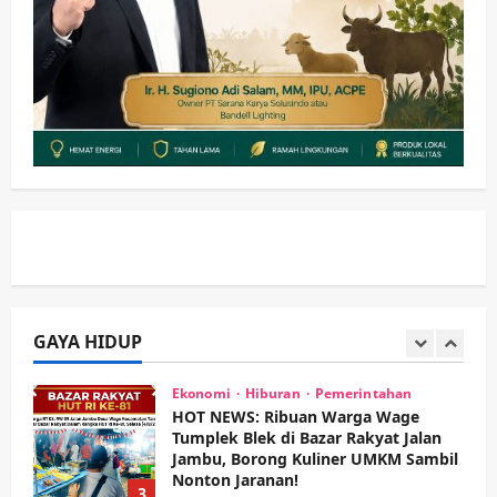
Wabup Sidoarjo Minta Doa Jamaah
Agar Tetap Amanah Memimpin
wartanusa
4 Agustus 2026
5
Kesehatan
Pembangunan
Pemerintahan
PANAS! Kalah Tender Proyek RSUD
Sibar Rp 9,9 M, Beranikah CV Tiga
Anugerah Utama Pertaruhkan
1
Jaminan Rp 100 Juta?
wartanusa
5 Agustus 2026
Olahraga
Adu Taktik di Atas Rumput Sintetis:
PWI dan Sapma PP Sidoarjo
Memanaskan Mesin Menuju Piala
Soccer
GAYA HIDUP
2
wartanusa
5 Agustus 2026
Ekonomi
Hiburan
Pemerintahan
HOT NEWS: Ribuan Warga Wage
Tumplek Blek di Bazar Rakyat Jalan
Jambu, Borong Kuliner UMKM Sambil
Nonton Jaranan!
3