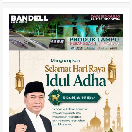
Olahraga
Adu Taktik di Atas Rumput Sintetis:
PWI dan Sapma PP Sidoarjo
Memanaskan Mesin Menuju Piala
Soccer
2
wartanusa
5 Agustus 2026
Ekonomi
Hiburan
Pemerintahan
HOT NEWS: Ribuan Warga Wage
Tumplek Blek di Bazar Rakyat Jalan
Jambu, Borong Kuliner UMKM Sambil
Nonton Jaranan!
3
wartanusa
4 Agustus 2026
Keagamaan
Pemerintahan
Pemkab Sidoarjo & Muhammadiyah
Sinergi Permudah Perizinan, Wakaf,
hingga Hibah
wartanusa
4 Agustus 2026
4
Keagamaan
Pemerintahan
Hadir di Pengajian Qurrota A’yun,