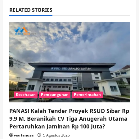
v
RELATED STORIES
i
g
a
t
i
o
n
Kesehatan
Pembangunan
Pemerintahan
PANAS! Kalah Tender Proyek RSUD Sibar Rp
9,9 M, Beranikah CV Tiga Anugerah Utama
Pertaruhkan Jaminan Rp 100 Juta?
wartanusa
5 Agustus 2026