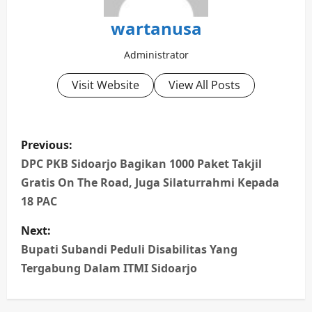
wartanusa
Administrator
Visit Website
View All Posts
P
Previous:
o
DPC PKB Sidoarjo Bagikan 1000 Paket Takjil
Gratis On The Road, Juga Silaturrahmi Kepada
s
18 PAC
t
Next:
n
Bupati Subandi Peduli Disabilitas Yang
Tergabung Dalam ITMI Sidoarjo
a