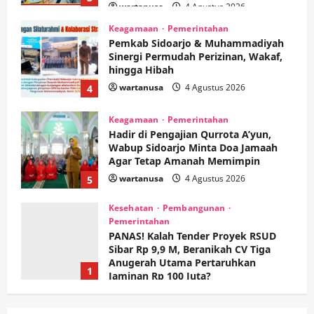
wartanusa
4 Agustus 2026
Keagamaan
Pemerintahan
Pemkab Sidoarjo & Muhammadiyah
Sinergi Permudah Perizinan, Wakaf,
hingga Hibah
wartanusa
4 Agustus 2026
4
Keagamaan
Pemerintahan
Hadir di Pengajian Qurrota A’yun,
Wabup Sidoarjo Minta Doa Jamaah
Agar Tetap Amanah Memimpin
wartanusa
4 Agustus 2026
5
Kesehatan
Pembangunan
Pemerintahan
PANAS! Kalah Tender Proyek RSUD
Sibar Rp 9,9 M, Beranikah CV Tiga
Anugerah Utama Pertaruhkan
1
Jaminan Rp 100 Juta?
wartanusa
5 Agustus 2026
Olahraga
Adu Taktik di Atas Rumput Sintetis: