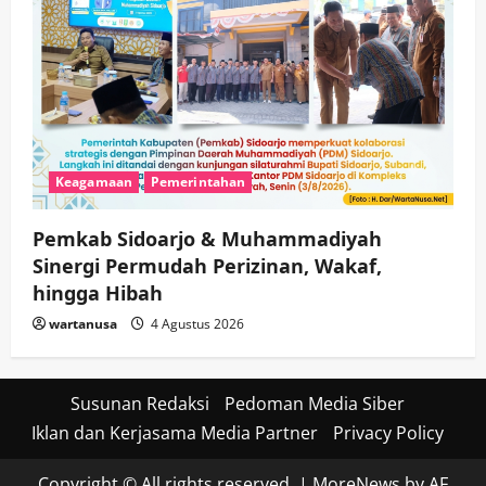
Keagamaan
Pemerintahan
Pemkab Sidoarjo & Muhammadiyah
Sinergi Permudah Perizinan, Wakaf,
hingga Hibah
wartanusa
4 Agustus 2026
Susunan Redaksi
Pedoman Media Siber
Iklan dan Kerjasama Media Partner
Privacy Policy
Copyright © All rights reserved.
|
MoreNews
by AF