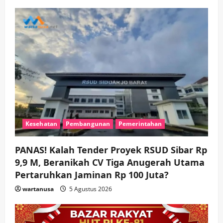
g
a
t
i
o
n
Kesehatan
Pembangunan
Pemerintahan
PANAS! Kalah Tender Proyek RSUD Sibar Rp
9,9 M, Beranikah CV Tiga Anugerah Utama
Pertaruhkan Jaminan Rp 100 Juta?
wartanusa
5 Agustus 2026