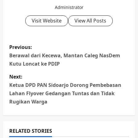
Administrator
Visit Website
View All Posts
P
Previous:
o
Berawal dari Kecewa, Mantan Caleg NasDem
Kutu Loncat ke PDIP
s
Next:
t
Ketua DPD PAN Sidoarjo Dorong Pembebasan
n
Lahan Flyover Gedangan Tuntas dan Tidak
Rugikan Warga
a
v
RELATED STORIES
i