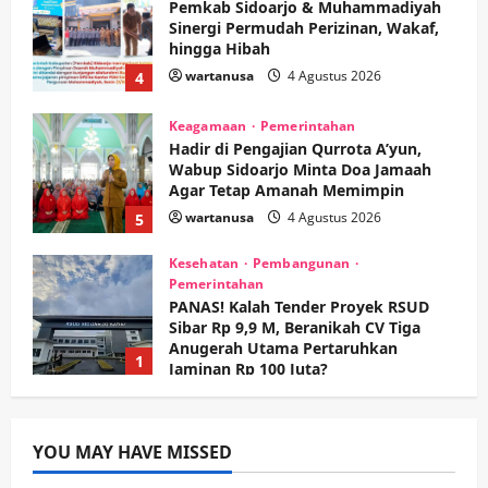
Pemkab Sidoarjo & Muhammadiyah
Sinergi Permudah Perizinan, Wakaf,
hingga Hibah
wartanusa
4 Agustus 2026
4
Keagamaan
Pemerintahan
Hadir di Pengajian Qurrota A’yun,
Wabup Sidoarjo Minta Doa Jamaah
Agar Tetap Amanah Memimpin
wartanusa
4 Agustus 2026
5
Kesehatan
Pembangunan
Pemerintahan
PANAS! Kalah Tender Proyek RSUD
Sibar Rp 9,9 M, Beranikah CV Tiga
Anugerah Utama Pertaruhkan
1
Jaminan Rp 100 Juta?
wartanusa
5 Agustus 2026
Olahraga
Adu Taktik di Atas Rumput Sintetis:
PWI dan Sapma PP Sidoarjo
YOU MAY HAVE MISSED
Memanaskan Mesin Menuju Piala