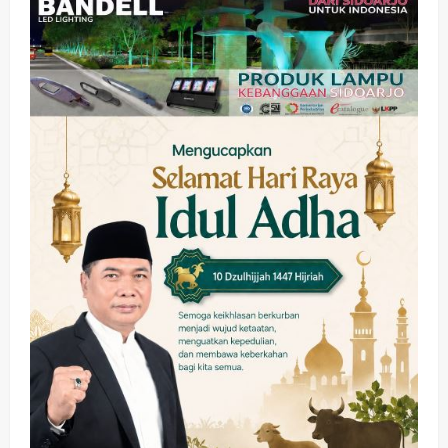
PWI dan Sapma PP Sidoarjo
Memanaskan Mesin Menuju Piala
Soccer
2
wartanusa
5 Agustus 2026
Ekonomi
Hiburan
Pemerintahan
HOT NEWS: Ribuan Warga Wage
Tumplek Blek di Bazar Rakyat Jalan
Jambu, Borong Kuliner UMKM Sambil
Nonton Jaranan!
3
wartanusa
4 Agustus 2026
Keagamaan
Pemerintahan
Pemkab Sidoarjo & Muhammadiyah
Sinergi Permudah Perizinan, Wakaf,
hingga Hibah
wartanusa
4 Agustus 2026
4
Keagamaan
Pemerintahan
Hadir di Pengajian Qurrota A’yun,
Wabup Sidoarjo Minta Doa Jamaah
Agar Tetap Amanah Memimpin
wartanusa
4 Agustus 2026
5