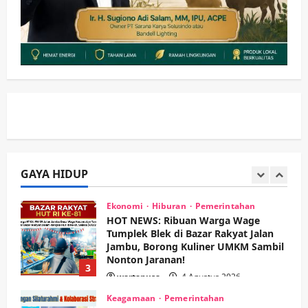
Kesehatan
Pembangunan
Pemerintahan
PANAS! Kalah Tender Proyek RSUD
Sibar Rp 9,9 M, Beranikah CV Tiga
Anugerah Utama Pertaruhkan
1
Jaminan Rp 100 Juta?
wartanusa
5 Agustus 2026
Olahraga
Adu Taktik di Atas Rumput Sintetis:
PWI dan Sapma PP Sidoarjo
Memanaskan Mesin Menuju Piala
Soccer
GAYA HIDUP
2
wartanusa
5 Agustus 2026
Ekonomi
Hiburan
Pemerintahan
HOT NEWS: Ribuan Warga Wage
Tumplek Blek di Bazar Rakyat Jalan
Jambu, Borong Kuliner UMKM Sambil
Nonton Jaranan!
3
wartanusa
4 Agustus 2026
Keagamaan
Pemerintahan