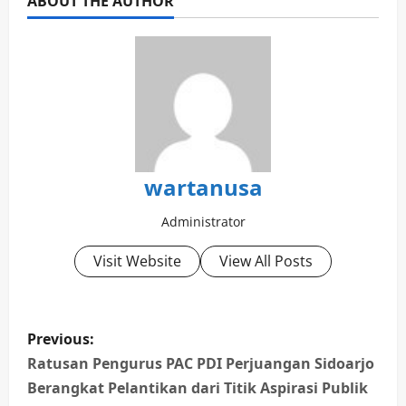
ABOUT THE AUTHOR
wartanusa
Administrator
Visit Website
View All Posts
P
Previous:
o
Ratusan Pengurus PAC PDI Perjuangan Sidoarjo
Berangkat Pelantikan dari Titik Aspirasi Publik