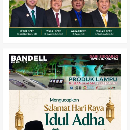
Olahraga
Adu Taktik di Atas Rumput Sintetis:
PWI dan Sapma PP Sidoarjo
Memanaskan Mesin Menuju Piala
Soccer
2
wartanusa
5 Agustus 2026
Ekonomi
Hiburan
Pemerintahan
HOT NEWS: Ribuan Warga Wage
Tumplek Blek di Bazar Rakyat Jalan
Jambu, Borong Kuliner UMKM Sambil
Nonton Jaranan!
3
wartanusa
4 Agustus 2026
Keagamaan
Pemerintahan
Pemkab Sidoarjo & Muhammadiyah