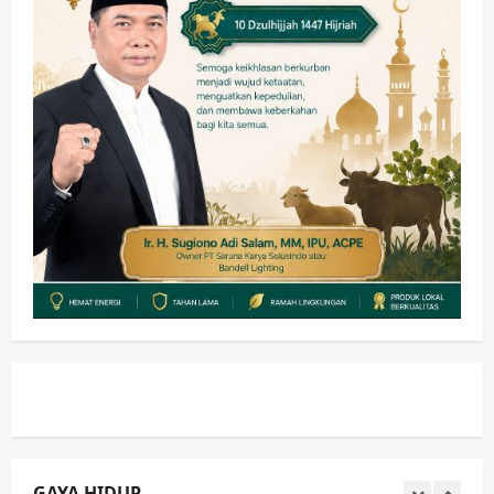
Sinergi Permudah Perizinan, Wakaf,
hingga Hibah
wartanusa
4 Agustus 2026
4
Keagamaan
Pemerintahan
Hadir di Pengajian Qurrota A’yun,
Wabup Sidoarjo Minta Doa Jamaah
Agar Tetap Amanah Memimpin
wartanusa
4 Agustus 2026
5
Kesehatan
Pembangunan
Pemerintahan
PANAS! Kalah Tender Proyek RSUD
Sibar Rp 9,9 M, Beranikah CV Tiga
Anugerah Utama Pertaruhkan
1
Jaminan Rp 100 Juta?
wartanusa
5 Agustus 2026
Olahraga
Adu Taktik di Atas Rumput Sintetis:
PWI dan Sapma PP Sidoarjo
Memanaskan Mesin Menuju Piala
Soccer
GAYA HIDUP