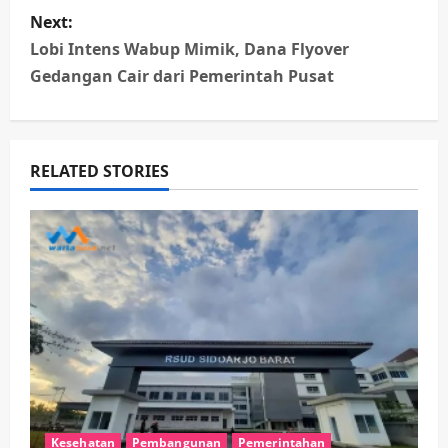
s
Next:
t
Lobi Intens Wabup Mimik, Dana Flyover
n
Gedangan Cair dari Pemerintah Pusat
a
v
RELATED STORIES
i
g
a
t
i
o
Kesehatan
Pembangunan
Pemerintahan