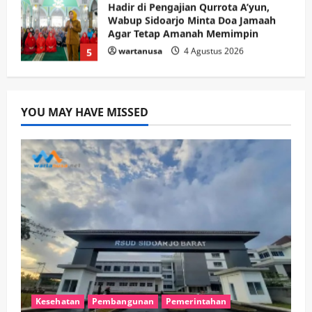
Pemerintahan
PANAS! Kalah Tender Proyek RSUD
Sibar Rp 9,9 M, Beranikah CV Tiga
Anugerah Utama Pertaruhkan
1
Jaminan Rp 100 Juta?
wartanusa
5 Agustus 2026
Olahraga
Adu Taktik di Atas Rumput Sintetis:
PWI dan Sapma PP Sidoarjo
YOU MAY HAVE MISSED
Memanaskan Mesin Menuju Piala
Soccer
2
wartanusa
5 Agustus 2026
Ekonomi
Hiburan
Pemerintahan
HOT NEWS: Ribuan Warga Wage
Tumplek Blek di Bazar Rakyat Jalan
Jambu, Borong Kuliner UMKM Sambil
Nonton Jaranan!
3
wartanusa
4 Agustus 2026
Keagamaan
Pemerintahan
Pemkab Sidoarjo & Muhammadiyah
Sinergi Permudah Perizinan, Wakaf,
Kesehatan
Pembangunan
Pemerintahan
hingga Hibah