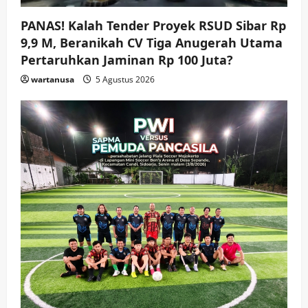
wartanusa
4 Agustus 2026
4
PANAS! Kalah Tender Proyek RSUD Sibar Rp
9,9 M, Beranikah CV Tiga Anugerah Utama
Keagamaan
Pemerintahan
Hadir di Pengajian Qurrota A’yun,
Pertaruhkan Jaminan Rp 100 Juta?
Wabup Sidoarjo Minta Doa Jamaah
wartanusa
5 Agustus 2026
Agar Tetap Amanah Memimpin
wartanusa
4 Agustus 2026
5