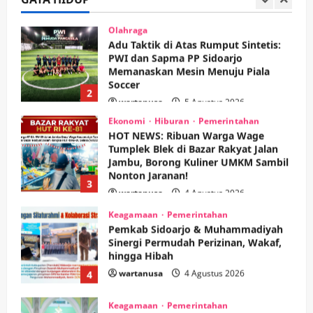
2
wartanusa
5 Agustus 2026
Ekonomi
Hiburan
Pemerintahan
HOT NEWS: Ribuan Warga Wage
Tumplek Blek di Bazar Rakyat Jalan
Jambu, Borong Kuliner UMKM Sambil
Nonton Jaranan!
3
wartanusa
4 Agustus 2026
Keagamaan
Pemerintahan
Pemkab Sidoarjo & Muhammadiyah
Sinergi Permudah Perizinan, Wakaf,
hingga Hibah
wartanusa
4 Agustus 2026
4
Keagamaan
Pemerintahan
Hadir di Pengajian Qurrota A’yun,
Wabup Sidoarjo Minta Doa Jamaah
Agar Tetap Amanah Memimpin
wartanusa
4 Agustus 2026
5
Kesehatan
Pembangunan