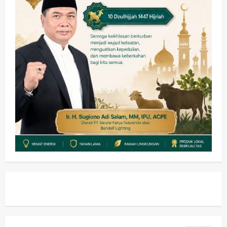
Ekonomi
Hiburan
Pemerintahan
HOT NEWS: Ribuan Warga Wage
Tumplek Blek di Bazar Rakyat Jalan
Jambu, Borong Kuliner UMKM Sambil
Nonton Jaranan!
3
wartanusa
4 Agustus 2026
Keagamaan
Pemerintahan
Pemkab Sidoarjo & Muhammadiyah
Sinergi Permudah Perizinan, Wakaf,
hingga Hibah
wartanusa
4 Agustus 2026
4
Keagamaan
Pemerintahan
Hadir di Pengajian Qurrota A’yun,
Wabup Sidoarjo Minta Doa Jamaah
Agar Tetap Amanah Memimpin
wartanusa
4 Agustus 2026
5
Kesehatan
Pembangunan
Pemerintahan
PANAS! Kalah Tender Proyek RSUD