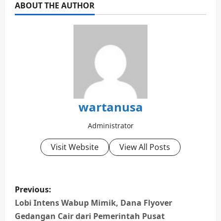
ABOUT THE AUTHOR
wartanusa
Administrator
Visit Website
View All Posts
P
Previous:
o
Lobi Intens Wabup Mimik, Dana Flyover
Gedangan Cair dari Pemerintah Pusat