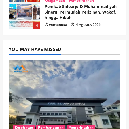
Keagamaan
Pemerintahan
Hadir di Pengajian Qurrota A’yun,
Wabup Sidoarjo Minta Doa Jamaah
Agar Tetap Amanah Memimpin
wartanusa
4 Agustus 2026
5
Kesehatan
Pembangunan
Pemerintahan
YOU MAY HAVE MISSED
PANAS! Kalah Tender Proyek RSUD
Sibar Rp 9,9 M, Beranikah CV Tiga
Anugerah Utama Pertaruhkan
1
Jaminan Rp 100 Juta?
wartanusa
5 Agustus 2026
Olahraga
Adu Taktik di Atas Rumput Sintetis:
PWI dan Sapma PP Sidoarjo
Memanaskan Mesin Menuju Piala
Soccer
2
wartanusa
5 Agustus 2026
Ekonomi
Hiburan
Pemerintahan
HOT NEWS: Ribuan Warga Wage
Kesehatan
Pembangunan
Pemerintahan