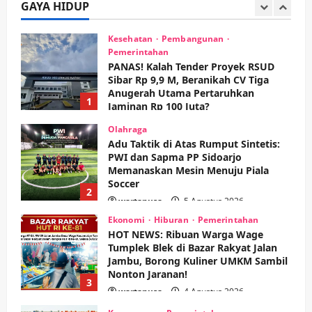
Sibar Rp 9,9 M, Beranikah CV Tiga
GAYA HIDUP
Anugerah Utama Pertaruhkan
1
Jaminan Rp 100 Juta?
wartanusa
5 Agustus 2026
Olahraga
Adu Taktik di Atas Rumput Sintetis:
PWI dan Sapma PP Sidoarjo
Memanaskan Mesin Menuju Piala
Soccer
2
wartanusa
5 Agustus 2026
Ekonomi
Hiburan
Pemerintahan
HOT NEWS: Ribuan Warga Wage
Tumplek Blek di Bazar Rakyat Jalan
Jambu, Borong Kuliner UMKM Sambil
Nonton Jaranan!
3
wartanusa
4 Agustus 2026
Keagamaan
Pemerintahan
Pemkab Sidoarjo & Muhammadiyah
Sinergi Permudah Perizinan, Wakaf,
hingga Hibah
wartanusa
4 Agustus 2026
4