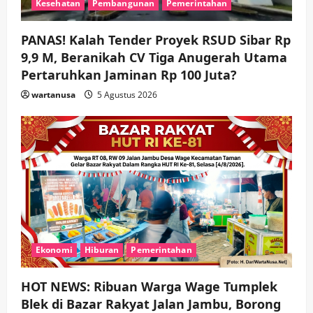
Kesehatan
Pembangunan
Pemerintahan
n
PANAS! Kalah Tender Proyek RSUD Sibar Rp
9,9 M, Beranikah CV Tiga Anugerah Utama
Pertaruhkan Jaminan Rp 100 Juta?
wartanusa
5 Agustus 2026
Ekonomi
Hiburan
Pemerintahan
HOT NEWS: Ribuan Warga Wage Tumplek
Blek di Bazar Rakyat Jalan Jambu, Borong