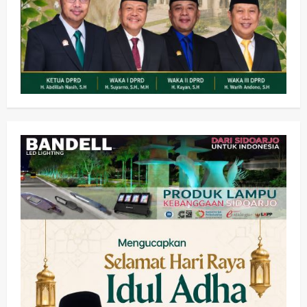
Olahraga
Adu Taktik di Atas Rumput Sintetis:
PWI dan Sapma PP Sidoarjo
Memanaskan Mesin Menuju Piala
Soccer
2
wartanusa
5 Agustus 2026