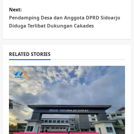
s
Next:
t
Pendamping Desa dan Anggota DPRD Sidoarjo
n
Diduga Terlibat Dukungan Cakades
a
v
RELATED STORIES
i
g
a
t
i
o