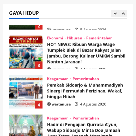
Memanaskan Mesin Menuju Piala
Soccer
GAYA HIDUP
2
wartanusa
5 Agustus 2026
Ekonomi
Hiburan
Pemerintahan
HOT NEWS: Ribuan Warga Wage
Tumplek Blek di Bazar Rakyat Jalan
Jambu, Borong Kuliner UMKM Sambil
Nonton Jaranan!
3
wartanusa
4 Agustus 2026
Keagamaan
Pemerintahan
Pemkab Sidoarjo & Muhammadiyah
Sinergi Permudah Perizinan, Wakaf,
hingga Hibah
wartanusa
4 Agustus 2026
4
Keagamaan
Pemerintahan
Hadir di Pengajian Qurrota A’yun,
Wabup Sidoarjo Minta Doa Jamaah
Agar Tetap Amanah Memimpin
wartanusa
4 Agustus 2026
5