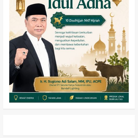
Keagamaan
Pemerintahan
Pemkab Sidoarjo & Muhammadiyah
Sinergi Permudah Perizinan, Wakaf,
hingga Hibah
wartanusa
4 Agustus 2026
4
Keagamaan
Pemerintahan
Hadir di Pengajian Qurrota A’yun,
Wabup Sidoarjo Minta Doa Jamaah
Agar Tetap Amanah Memimpin
wartanusa
4 Agustus 2026
5
Kesehatan
Pembangunan
Pemerintahan
PANAS! Kalah Tender Proyek RSUD
Sibar Rp 9,9 M, Beranikah CV Tiga
Anugerah Utama Pertaruhkan
1
Jaminan Rp 100 Juta?
wartanusa
5 Agustus 2026
Olahraga
Adu Taktik di Atas Rumput Sintetis:
PWI dan Sapma PP Sidoarjo