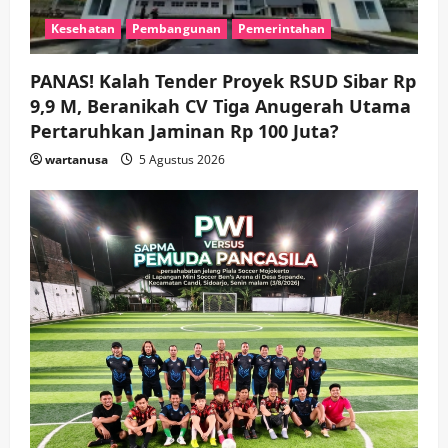
Sinergi Permudah Perizinan, Wakaf,
Kesehatan
Pembangunan
Pemerintahan
hingga Hibah
wartanusa
4 Agustus 2026
4
PANAS! Kalah Tender Proyek RSUD Sibar Rp
9,9 M, Beranikah CV Tiga Anugerah Utama
Keagamaan
Pemerintahan
Hadir di Pengajian Qurrota A’yun,
Pertaruhkan Jaminan Rp 100 Juta?
Wabup Sidoarjo Minta Doa Jamaah
wartanusa
5 Agustus 2026
Agar Tetap Amanah Memimpin
wartanusa
4 Agustus 2026
5