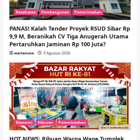
n
Kesehatan
Pembangunan
Pemerintahan
PANAS! Kalah Tender Proyek RSUD Sibar Rp
9,9 M, Beranikah CV Tiga Anugerah Utama
Pertaruhkan Jaminan Rp 100 Juta?
wartanusa
5 Agustus 2026
Ekonomi
Hiburan
Pemerintahan
HOT NEWS: Ribuan Warga Wage Tumplek