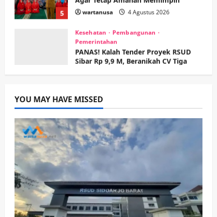
Kesehatan
Pembangunan
Pemerintahan
PANAS! Kalah Tender Proyek RSUD
Sibar Rp 9,9 M, Beranikah CV Tiga
Anugerah Utama Pertaruhkan
1
Jaminan Rp 100 Juta?
wartanusa
5 Agustus 2026
Olahraga
Adu Taktik di Atas Rumput Sintetis:
PWI dan Sapma PP Sidoarjo
YOU MAY HAVE MISSED
Memanaskan Mesin Menuju Piala
Soccer
2
wartanusa
5 Agustus 2026
Ekonomi
Hiburan
Pemerintahan
HOT NEWS: Ribuan Warga Wage
Tumplek Blek di Bazar Rakyat Jalan
Jambu, Borong Kuliner UMKM Sambil
Nonton Jaranan!
3
wartanusa
4 Agustus 2026
Keagamaan
Pemerintahan
Pemkab Sidoarjo & Muhammadiyah