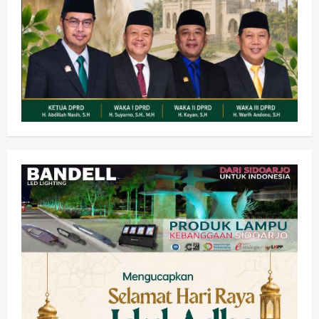
Olahraga
Adu Taktik di Atas Rumput Sintetis:
PWI dan Sapma PP Sidoarjo
Memanaskan Mesin Menuju Piala
Soccer
2
wartanusa
5 Agustus 2026
Ekonomi
Hiburan
Pemerintahan
HOT NEWS: Ribuan Warga Wage
Tumplek Blek di Bazar Rakyat Jalan
Jambu, Borong Kuliner UMKM Sambil
Nonton Jaranan!
3
wartanusa
4 Agustus 2026