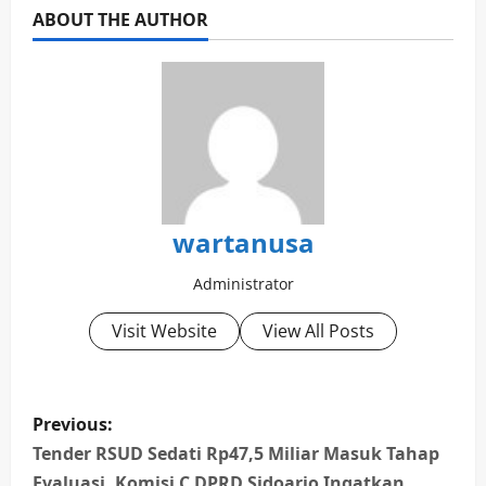
ABOUT THE AUTHOR
wartanusa
Administrator
Visit Website
View All Posts
P
Previous:
o
Tender RSUD Sedati Rp47,5 Miliar Masuk Tahap
Evaluasi, Komisi C DPRD Sidoarjo Ingatkan