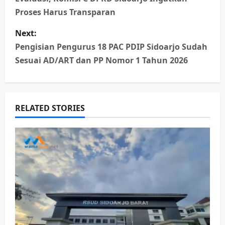
s
Proses Harus Transparan
t
Next:
n
Pengisian Pengurus 18 PAC PDIP Sidoarjo Sudah
Sesuai AD/ART dan PP Nomor 1 Tahun 2026
a
v
RELATED STORIES
i
g
a
t
i
o