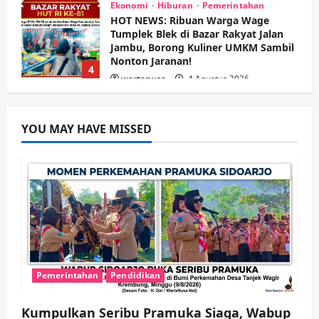
Ekonomi
Hiburan
Pemerintahan
HOT NEWS: Ribuan Warga Wage
Tumplek Blek di Bazar Rakyat Jalan
Jambu, Borong Kuliner UMKM Sambil
Nonton Jaranan!
4
wartanusa
4 Agustus 2026
Keagamaan
Pemerintahan
Pemkab Sidoarjo & Muhammadiyah
YOU MAY HAVE MISSED
Sinergi Permudah Perizinan, Wakaf,
hingga Hibah
wartanusa
4 Agustus 2026
5
Kesehatan
Pemerintahan
Ubah Lahan Tidur Jadi Cuan: Wabup
Sidoarjo Apresiasi Inovasi Teh Daun
Kumis Kucing Produk Anggota TNI AL
wartanusa
8 Agustus 2026
1
Pemerintahan
Pendidikan
Kesehatan
Pembangunan
Pemerintahan
Kumpulkan Seribu Pramuka Siaga, Wabup
PANAS! Kalah Tender Proyek RSUD