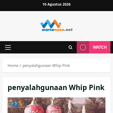
Skip
10 Agustus 2026
to
content
WATCH
Primary
Menu
Home
penyalahgunaan Whip Pink
penyalahgunaan Whip Pink