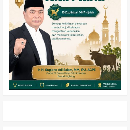
Pemerintahan
PANAS! Kalah Tender Proyek RSUD
Sibar Rp 9,9 M, Beranikah CV Tiga
Anugerah Utama Pertaruhkan
2
Jaminan Rp 100 Juta?
wartanusa
5 Agustus 2026
Olahraga
Adu Taktik di Atas Rumput Sintetis:
PWI dan Sapma PP Sidoarjo
Memanaskan Mesin Menuju Piala
Soccer
3
wartanusa
5 Agustus 2026
Ekonomi
Hiburan
Pemerintahan
HOT NEWS: Ribuan Warga Wage
Tumplek Blek di Bazar Rakyat Jalan
Jambu, Borong Kuliner UMKM Sambil
Nonton Jaranan!
4
wartanusa
4 Agustus 2026
Keagamaan
Pemerintahan
Pemkab Sidoarjo & Muhammadiyah
Sinergi Permudah Perizinan, Wakaf,
hingga Hibah