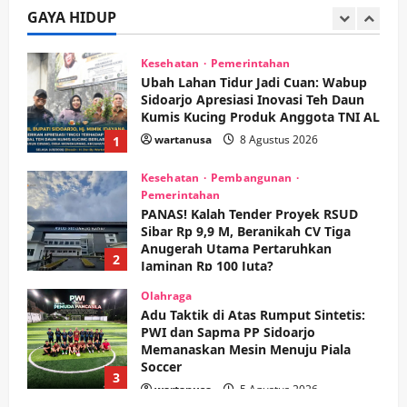
GAYA HIDUP
wartanusa
4 Agustus 2026
5
Kesehatan
Pemerintahan
Ubah Lahan Tidur Jadi Cuan: Wabup
Sidoarjo Apresiasi Inovasi Teh Daun
Kumis Kucing Produk Anggota TNI AL
wartanusa
8 Agustus 2026
1
Kesehatan
Pembangunan
Pemerintahan
PANAS! Kalah Tender Proyek RSUD
Sibar Rp 9,9 M, Beranikah CV Tiga
Anugerah Utama Pertaruhkan
2
Jaminan Rp 100 Juta?
wartanusa
5 Agustus 2026
Olahraga
Adu Taktik di Atas Rumput Sintetis:
PWI dan Sapma PP Sidoarjo
Memanaskan Mesin Menuju Piala
Soccer
3
wartanusa
5 Agustus 2026