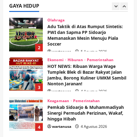
Adu Taktik di Atas Rumput Sintetis:
GAYA HIDUP
PWI dan Sapma PP Sidoarjo
Memanaskan Mesin Menuju Piala
Soccer
2
wartanusa
5 Agustus 2026
Ekonomi
Hiburan
Pemerintahan
HOT NEWS: Ribuan Warga Wage
Tumplek Blek di Bazar Rakyat Jalan
Jambu, Borong Kuliner UMKM Sambil
Nonton Jaranan!
3
wartanusa
4 Agustus 2026
Keagamaan
Pemerintahan
Pemkab Sidoarjo & Muhammadiyah
Sinergi Permudah Perizinan, Wakaf,
hingga Hibah
wartanusa
4 Agustus 2026
4
Keagamaan
Pemerintahan
Hadir di Pengajian Qurrota A’yun,
Wabup Sidoarjo Minta Doa Jamaah
Agar Tetap Amanah Memimpin