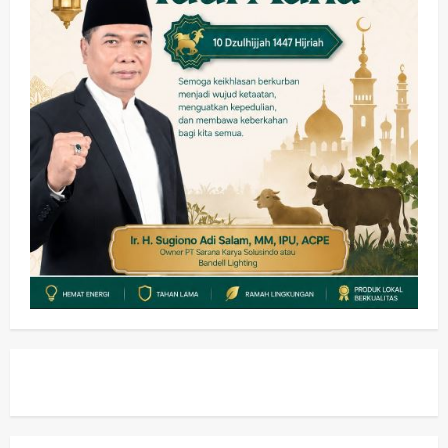
3
wartanusa
4 Agustus 2026
Keagamaan
Pemerintahan
Pemkab Sidoarjo & Muhammadiyah
Sinergi Permudah Perizinan, Wakaf,
hingga Hibah
wartanusa
4 Agustus 2026
4
Keagamaan
Pemerintahan
Hadir di Pengajian Qurrota A’yun,
Wabup Sidoarjo Minta Doa Jamaah
Agar Tetap Amanah Memimpin
wartanusa
4 Agustus 2026
5
Kesehatan
Pembangunan
Pemerintahan
PANAS! Kalah Tender Proyek RSUD
Sibar Rp 9,9 M, Beranikah CV Tiga
Anugerah Utama Pertaruhkan
1
Jaminan Rp 100 Juta?
wartanusa
5 Agustus 2026
Olahraga