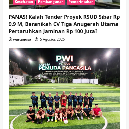
Keagamaan
Pemerintahan
Kesehatan
Pembangunan
Pemerintahan
Pemkab Sidoarjo & Muhammadiyah
Sinergi Permudah Perizinan, Wakaf,
PANAS! Kalah Tender Proyek RSUD Sibar Rp
hingga Hibah
9,9 M, Beranikah CV Tiga Anugerah Utama
wartanusa
4 Agustus 2026
4
Pertaruhkan Jaminan Rp 100 Juta?
Keagamaan
Pemerintahan
wartanusa
5 Agustus 2026
Hadir di Pengajian Qurrota A’yun,
Wabup Sidoarjo Minta Doa Jamaah
Agar Tetap Amanah Memimpin
wartanusa
4 Agustus 2026
5