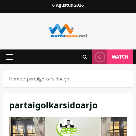
Skip
6 Agustus 2026
to
content
WATCH
Primary
Menu
Home
partaigolkarsidoarjo
partaigolkarsidoarjo