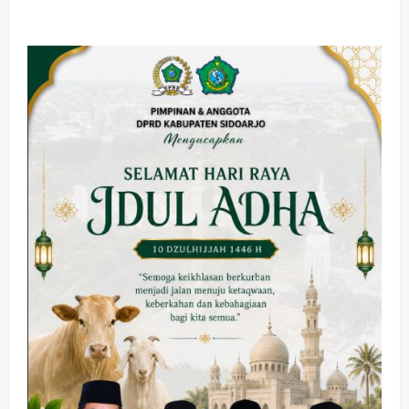
about
Pasca
Subandi
Terpilih
Bupati
Sidoarjo,
BAS
Sebagai
Relawan
Pelopor
Berkomitmen
Akan
Terus
Hadir
di
Tengah
Masyarakat