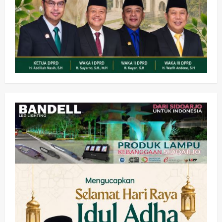
Olahraga
Adu Taktik di Atas Rumput Sintetis:
PWI dan Sapma PP Sidoarjo
Memanaskan Mesin Menuju Piala
Soccer
2
wartanusa
5 Agustus 2026
Ekonomi
Hiburan
Pemerintahan
HOT NEWS: Ribuan Warga Wage
Tumplek Blek di Bazar Rakyat Jalan
Jambu, Borong Kuliner UMKM Sambil
Nonton Jaranan!