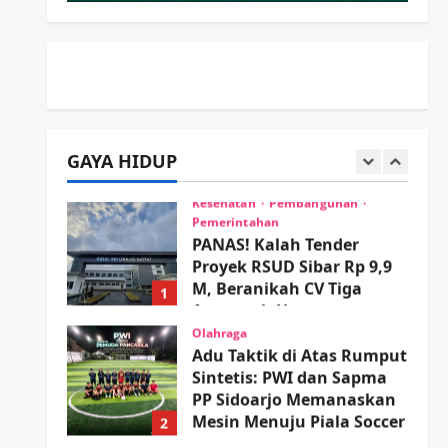
Minta Doa Jamaah Agar
Tetap Amanah Memimpin
5
wartanusa
4 Agustus 2026
Kesehatan
Pembangunan
Pemerintahan
PANAS! Kalah Tender
Proyek RSUD Sibar Rp 9,9
GAYA HIDUP
M, Beranikah CV Tiga
1
Anugerah Utama
Pertaruhkan Jaminan Rp
Olahraga
100 Juta?
Adu Taktik di Atas Rumput
Sintetis: PWI dan Sapma
wartanusa
5 Agustus 2026
PP Sidoarjo Memanaskan
Mesin Menuju Piala Soccer
2
wartanusa
5 Agustus 2026
Ekonomi
Hiburan
Pemerintahan
HOT NEWS: Ribuan Warga
Wage Tumplek Blek di
Bazar Rakyat Jalan Jambu,
3
Borong Kuliner UMKM