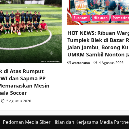
Ekonomi
Hiburan
Pemerin
HOT NEWS: Ribuan War
Tumplek Blek di Bazar 
Jalan Jambu, Borong Ku
UMKM Sambil Nonton J
wartanusa
4 Agustus 2026
k di Atas Rumput
 PWI dan Sapma PP
 Memanaskan Mesin
ala Soccer
5 Agustus 2026
Pedoman Media Siber
Iklan dan Kerjasama Media Partne