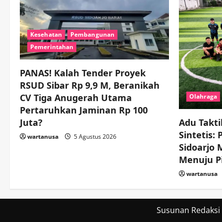
Kesehatan
Pembangunan
Pemerintahan
PANAS! Kalah Tender Proyek
RSUD Sibar Rp 9,9 M, Beranikah
CV Tiga Anugerah Utama
Olahraga
Pertaruhkan Jaminan Rp 100
Juta?
Adu Takti
Sintetis:
wartanusa
5 Agustus 2026
Sidoarjo
Menuju Pi
wartanusa
Susunan Redaksi