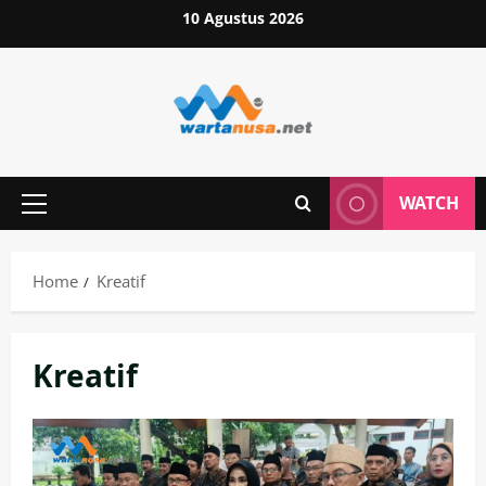
Skip
10 Agustus 2026
to
content
WATCH
Primary
Menu
Home
Kreatif
Kreatif