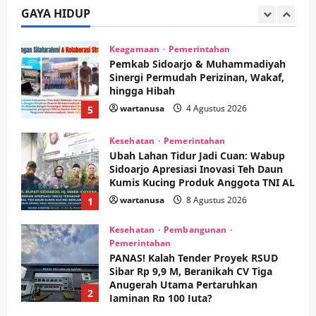
Nonton Jaranan!
GAYA HIDUP
4
wartanusa
4 Agustus 2026
Keagamaan
Pemerintahan
Pemkab Sidoarjo & Muhammadiyah
Sinergi Permudah Perizinan, Wakaf,
hingga Hibah
wartanusa
4 Agustus 2026
5
Kesehatan
Pemerintahan
Ubah Lahan Tidur Jadi Cuan: Wabup
Sidoarjo Apresiasi Inovasi Teh Daun
Kumis Kucing Produk Anggota TNI AL
wartanusa
8 Agustus 2026
1
Kesehatan
Pembangunan
Pemerintahan
PANAS! Kalah Tender Proyek RSUD
Sibar Rp 9,9 M, Beranikah CV Tiga
Anugerah Utama Pertaruhkan
2
Jaminan Rp 100 Juta?
wartanusa
5 Agustus 2026