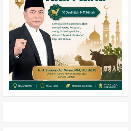
Ubah Lahan Tidur Jadi Cuan: Wabup
Sidoarjo Apresiasi Inovasi Teh Daun
Kumis Kucing Produk Anggota TNI AL
wartanusa
8 Agustus 2026
1
Kesehatan
Pembangunan
Pemerintahan
PANAS! Kalah Tender Proyek RSUD
Sibar Rp 9,9 M, Beranikah CV Tiga
Anugerah Utama Pertaruhkan
2
Jaminan Rp 100 Juta?
wartanusa
5 Agustus 2026
Olahraga
Adu Taktik di Atas Rumput Sintetis:
PWI dan Sapma PP Sidoarjo
Memanaskan Mesin Menuju Piala
Soccer
3
wartanusa
5 Agustus 2026
Ekonomi
Hiburan
Pemerintahan
HOT NEWS: Ribuan Warga Wage
Tumplek Blek di Bazar Rakyat Jalan
Jambu, Borong Kuliner UMKM Sambil