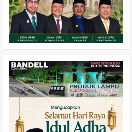
2
Jaminan Rp 100 Juta?
wartanusa
5 Agustus 2026
Olahraga
Adu Taktik di Atas Rumput Sintetis:
PWI dan Sapma PP Sidoarjo
Memanaskan Mesin Menuju Piala
Soccer
3
wartanusa
5 Agustus 2026
Ekonomi
Hiburan
Pemerintahan
HOT NEWS: Ribuan Warga Wage
Tumplek Blek di Bazar Rakyat Jalan
Jambu, Borong Kuliner UMKM Sambil
Nonton Jaranan!
4
wartanusa
4 Agustus 2026
Keagamaan
Pemerintahan
Pemkab Sidoarjo & Muhammadiyah
Sinergi Permudah Perizinan, Wakaf,
hingga Hibah
wartanusa
4 Agustus 2026
5
Kesehatan
Pemerintahan