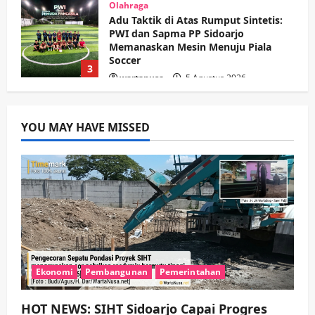
Olahraga
Adu Taktik di Atas Rumput Sintetis:
PWI dan Sapma PP Sidoarjo
Memanaskan Mesin Menuju Piala
Soccer
3
wartanusa
5 Agustus 2026
Ekonomi
Hiburan
Pemerintahan
HOT NEWS: Ribuan Warga Wage
Tumplek Blek di Bazar Rakyat Jalan
YOU MAY HAVE MISSED
Jambu, Borong Kuliner UMKM Sambil
Nonton Jaranan!
4
wartanusa
4 Agustus 2026
Keagamaan
Pemerintahan
Pemkab Sidoarjo & Muhammadiyah
Sinergi Permudah Perizinan, Wakaf,
hingga Hibah
wartanusa
4 Agustus 2026
5
Ekonomi
Pembangunan
Pemerintahan
HOT NEWS: SIHT Sidoarjo Capai Progres