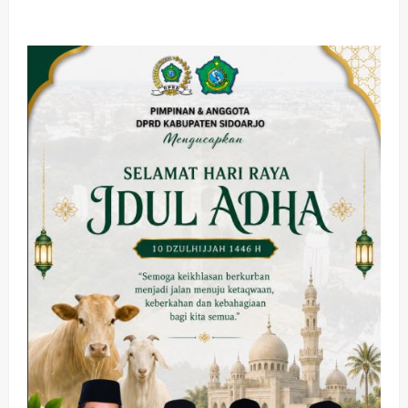
about
Wabup
Sidoarjo
Harap
Koperasi
Progresif,
Kreatif,
dan
Responsif
terhadap
Kebutuhan
Masyarakat
Kesehatan
Pembangunan
Pemerintahan
PANAS! Kalah Tender Proyek RSUD
Sibar Rp 9,9 M, Beranikah CV Tiga
Anugerah Utama Pertaruhkan