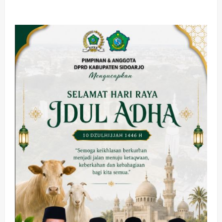
about
Ribuan
Kader
PDI-
P
Jawa
Timur
Hadiri
Kampanye
Ganjar-
Mahfud
di
Gelanggang
Olahraga
Sidoarjo