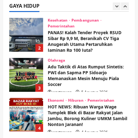
Sibar Rp 9,9 M, Beranikah CV Tiga
GAYA HIDUP
Anugerah Utama Pertaruhkan
2
Jaminan Rp 100 Juta?
wartanusa
5 Agustus 2026
Olahraga
Adu Taktik di Atas Rumput Sintetis:
PWI dan Sapma PP Sidoarjo
Memanaskan Mesin Menuju Piala
Soccer
3
wartanusa
5 Agustus 2026
Ekonomi
Hiburan
Pemerintahan
HOT NEWS: Ribuan Warga Wage
Tumplek Blek di Bazar Rakyat Jalan
Jambu, Borong Kuliner UMKM Sambil
Nonton Jaranan!
4
wartanusa
4 Agustus 2026
Keagamaan
Pemerintahan
Pemkab Sidoarjo & Muhammadiyah
Sinergi Permudah Perizinan, Wakaf,
hingga Hibah
wartanusa
4 Agustus 2026
5