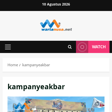
Skip
10 Agustus 2026
to
content
WATCH
Primary
Menu
Home
kampanyeakbar
kampanyeakbar