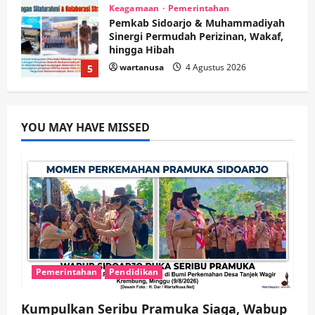
Kesehatan
Pemerintahan
Ubah Lahan Tidur Jadi Cuan: Wabup
Sidoarjo Apresiasi Inovasi Teh Daun
Kumis Kucing Produk Anggota TNI AL
wartanusa
8 Agustus 2026
1
Kesehatan
Pembangunan
Pemerintahan
YOU MAY HAVE MISSED
PANAS! Kalah Tender Proyek RSUD
Sibar Rp 9,9 M, Beranikah CV Tiga
Anugerah Utama Pertaruhkan
2
Jaminan Rp 100 Juta?
wartanusa
5 Agustus 2026
Olahraga
Adu Taktik di Atas Rumput Sintetis:
PWI dan Sapma PP Sidoarjo
Memanaskan Mesin Menuju Piala
Soccer
3
Pemerintahan
Pendidikan
wartanusa
5 Agustus 2026
Ekonomi
Hiburan
Pemerintahan
Kumpulkan Seribu Pramuka Siaga, Wabup
HOT NEWS: Ribuan Warga Wage