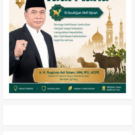
Ekonomi
Hiburan
Pemerintahan
HOT NEWS: Ribuan Warga Wage
Tumplek Blek di Bazar Rakyat Jalan
Jambu, Borong Kuliner UMKM Sambil
Nonton Jaranan!
4
wartanusa
4 Agustus 2026
Keagamaan
Pemerintahan
Pemkab Sidoarjo & Muhammadiyah
Sinergi Permudah Perizinan, Wakaf,
hingga Hibah
wartanusa
4 Agustus 2026
5
Kesehatan
Pemerintahan
Ubah Lahan Tidur Jadi Cuan: Wabup
Sidoarjo Apresiasi Inovasi Teh Daun
Kumis Kucing Produk Anggota TNI AL
wartanusa
8 Agustus 2026
1
Kesehatan
Pembangunan
Pemerintahan
PANAS! Kalah Tender Proyek RSUD