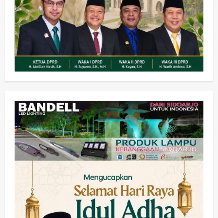
Kesehatan
Pembangunan
Pemerintahan
PANAS! Kalah Tender Proyek RSUD
Sibar Rp 9,9 M, Beranikah CV Tiga
Anugerah Utama Pertaruhkan
2
Jaminan Rp 100 Juta?
wartanusa
5 Agustus 2026
Olahraga
Adu Taktik di Atas Rumput Sintetis:
PWI dan Sapma PP Sidoarjo
Memanaskan Mesin Menuju Piala
Soccer
3
wartanusa
5 Agustus 2026