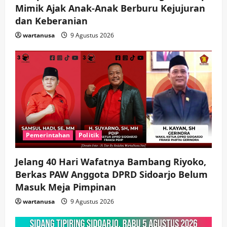
Tumplek Blek di Bazar Rakyat Jalan
Mimik Ajak Anak-Anak Berburu Kejujuran
Jambu, Borong Kuliner UMKM Sambil
dan Keberanian
Nonton Jaranan!
4
wartanusa
9 Agustus 2026
wartanusa
4 Agustus 2026
Keagamaan
Pemerintahan
Pemkab Sidoarjo & Muhammadiyah
Sinergi Permudah Perizinan, Wakaf,
hingga Hibah
wartanusa
4 Agustus 2026
5
Pemerintahan
Politik
Jelang 40 Hari Wafatnya Bambang Riyoko,
Berkas PAW Anggota DPRD Sidoarjo Belum
Masuk Meja Pimpinan ​
wartanusa
9 Agustus 2026