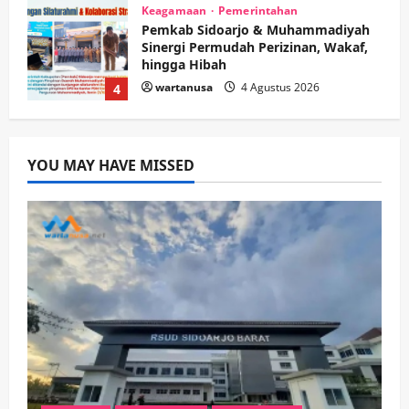
Keagamaan
Pemerintahan
Pemkab Sidoarjo & Muhammadiyah
Sinergi Permudah Perizinan, Wakaf,
hingga Hibah
wartanusa
4 Agustus 2026
4
Keagamaan
Pemerintahan
Hadir di Pengajian Qurrota A’yun,
YOU MAY HAVE MISSED
Wabup Sidoarjo Minta Doa Jamaah
Agar Tetap Amanah Memimpin
wartanusa
4 Agustus 2026
5
Kesehatan
Pembangunan
Pemerintahan
PANAS! Kalah Tender Proyek RSUD
Sibar Rp 9,9 M, Beranikah CV Tiga
Anugerah Utama Pertaruhkan
1
Jaminan Rp 100 Juta?
wartanusa
5 Agustus 2026
Olahraga
Adu Taktik di Atas Rumput Sintetis:
PWI dan Sapma PP Sidoarjo