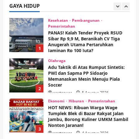
GAYA HIDUP
wartanusa
4 Agustus 2026
5
Kesehatan
Pembangunan
Pemerintahan
PANAS! Kalah Tender Proyek RSUD
Sibar Rp 9,9 M, Beranikah CV Tiga
Anugerah Utama Pertaruhkan
1
Jaminan Rp 100 Juta?
wartanusa
5 Agustus 2026
Olahraga
Adu Taktik di Atas Rumput Sintetis:
PWI dan Sapma PP Sidoarjo
Memanaskan Mesin Menuju Piala
Soccer
2
wartanusa
5 Agustus 2026
Ekonomi
Hiburan
Pemerintahan
HOT NEWS: Ribuan Warga Wage
Tumplek Blek di Bazar Rakyat Jalan
Jambu, Borong Kuliner UMKM Sambil
Nonton Jaranan!
3
wartanusa
4 Agustus 2026