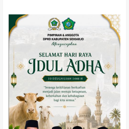
about
Jelang
Idul
Fitri
1445
H,
Bupati
Mojokerto
Beri
Santunan
Ratusan
Anak
Berkebutuhan
Khusus