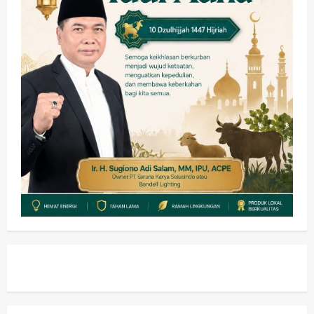
Adu Taktik di Atas Rumput Sintetis:
PWI dan Sapma PP Sidoarjo
Memanaskan Mesin Menuju Piala
Soccer
2
wartanusa
5 Agustus 2026
Ekonomi
Hiburan
Pemerintahan
HOT NEWS: Ribuan Warga Wage
Tumplek Blek di Bazar Rakyat Jalan
Jambu, Borong Kuliner UMKM Sambil
Nonton Jaranan!
3
wartanusa
4 Agustus 2026
Keagamaan
Pemerintahan
Pemkab Sidoarjo & Muhammadiyah
Sinergi Permudah Perizinan, Wakaf,
hingga Hibah
wartanusa
4 Agustus 2026
4
Keagamaan
Pemerintahan
Hadir di Pengajian Qurrota A’yun,
Wabup Sidoarjo Minta Doa Jamaah
Agar Tetap Amanah Memimpin