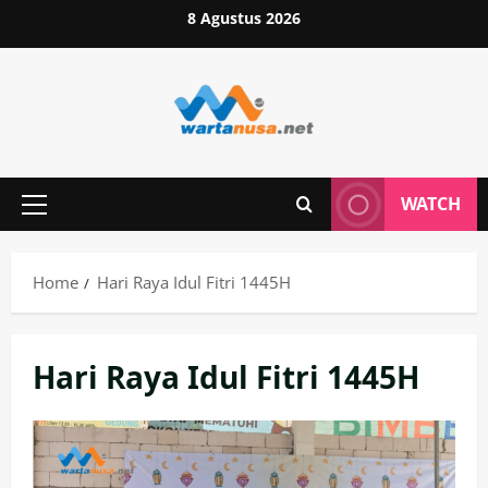
Skip
8 Agustus 2026
to
content
WATCH
Primary
Menu
Home
Hari Raya Idul Fitri 1445H
Hari Raya Idul Fitri 1445H