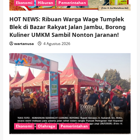
i
Ekonomi
Hiburan
Pemerintahan
o
HOT NEWS: Ribuan Warga Wage Tumplek
Blek di Bazar Rakyat Jalan Jambu, Borong
n
Kuliner UMKM Sambil Nonton Jaranan!
wartanusa
4 Agustus 2026
Ekonomi
Olahraga
Pemerintahan