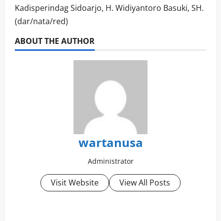
Kadisperindag Sidoarjo, H. Widiyantoro Basuki, SH.
(dar/nata/red)
ABOUT THE AUTHOR
wartanusa
Administrator
Visit Website
View All Posts
P