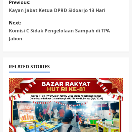
Previous:
o
Kayan Jabat Ketua DPRD Sidoarjo 13 Hari
s
Next:
Komisi C Sidak Pengelolaan Sampah di TPA
t
Jabon
n
a
RELATED STORIES
v
i
g
a
t