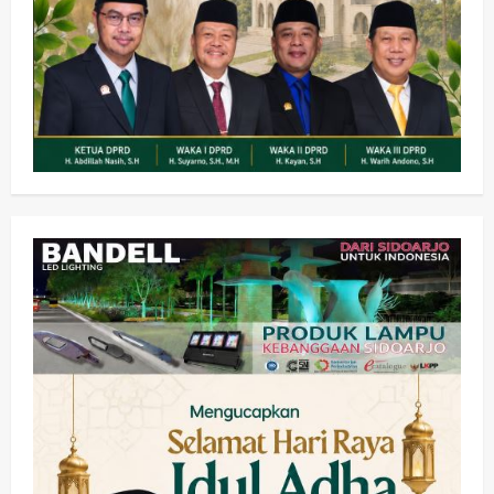
Soccer
2
wartanusa
5 Agustus 2026
Ekonomi
Hiburan
Pemerintahan
HOT NEWS: Ribuan Warga Wage
Tumplek Blek di Bazar Rakyat Jalan
Jambu, Borong Kuliner UMKM Sambil
Nonton Jaranan!
3
wartanusa
4 Agustus 2026
Keagamaan
Pemerintahan
Pemkab Sidoarjo & Muhammadiyah
Sinergi Permudah Perizinan, Wakaf,
hingga Hibah
wartanusa
4 Agustus 2026
4
Keagamaan
Pemerintahan
Hadir di Pengajian Qurrota A’yun,
Wabup Sidoarjo Minta Doa Jamaah
Agar Tetap Amanah Memimpin
wartanusa
4 Agustus 2026
5