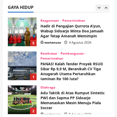
hingga Hibah
GAYA HIDUP
wartanusa
4 Agustus 2026
4
Keagamaan
Pemerintahan
Hadir di Pengajian Qurrota A’yun,
Wabup Sidoarjo Minta Doa Jamaah
Agar Tetap Amanah Memimpin
wartanusa
4 Agustus 2026
5
Kesehatan
Pembangunan
Pemerintahan
PANAS! Kalah Tender Proyek RSUD
Sibar Rp 9,9 M, Beranikah CV Tiga
Anugerah Utama Pertaruhkan
1
Jaminan Rp 100 Juta?
wartanusa
5 Agustus 2026
Olahraga
Adu Taktik di Atas Rumput Sintetis:
PWI dan Sapma PP Sidoarjo
Memanaskan Mesin Menuju Piala
Soccer
2
wartanusa
5 Agustus 2026