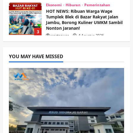
Ekonomi
Hiburan
Pemerintahan
HOT NEWS: Ribuan Warga Wage
Tumplek Blek di Bazar Rakyat Jalan
Jambu, Borong Kuliner UMKM Sambil
Nonton Jaranan!
3
wartanusa
4 Agustus 2026
Keagamaan
Pemerintahan
Pemkab Sidoarjo & Muhammadiyah
YOU MAY HAVE MISSED
Sinergi Permudah Perizinan, Wakaf,
hingga Hibah
wartanusa
4 Agustus 2026
4
Keagamaan
Pemerintahan
Hadir di Pengajian Qurrota A’yun,
Wabup Sidoarjo Minta Doa Jamaah
Agar Tetap Amanah Memimpin
wartanusa
4 Agustus 2026
5