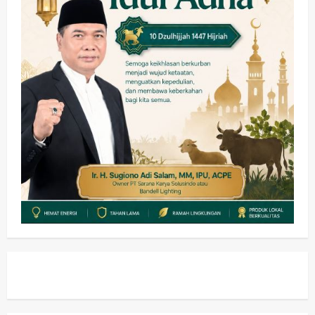
Kesehatan
Pembangunan
Pemerintahan
PANAS! Kalah Tender Proyek RSUD
Sibar Rp 9,9 M, Beranikah CV Tiga
Anugerah Utama Pertaruhkan
1
Jaminan Rp 100 Juta?
wartanusa
5 Agustus 2026
Olahraga
Adu Taktik di Atas Rumput Sintetis:
PWI dan Sapma PP Sidoarjo
Memanaskan Mesin Menuju Piala
Soccer
2
wartanusa
5 Agustus 2026
Ekonomi
Hiburan
Pemerintahan
HOT NEWS: Ribuan Warga Wage
Tumplek Blek di Bazar Rakyat Jalan
Jambu, Borong Kuliner UMKM Sambil
Nonton Jaranan!
3
wartanusa
4 Agustus 2026
Keagamaan
Pemerintahan
Pemkab Sidoarjo & Muhammadiyah
Sinergi Permudah Perizinan, Wakaf,