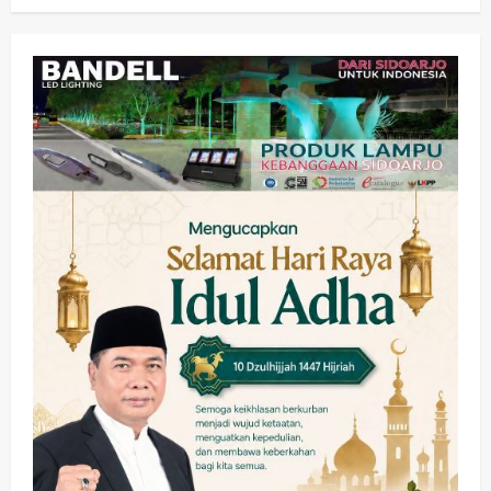
Olahraga
Adu Taktik di Atas Rumput Sintetis:
PWI dan Sapma PP Sidoarjo
Memanaskan Mesin Menuju Piala
Soccer
2
wartanusa
5 Agustus 2026
Ekonomi
Hiburan
Pemerintahan
HOT NEWS: Ribuan Warga Wage
Tumplek Blek di Bazar Rakyat Jalan
Jambu, Borong Kuliner UMKM Sambil
Nonton Jaranan!
3
wartanusa
4 Agustus 2026
Keagamaan
Pemerintahan
Pemkab Sidoarjo & Muhammadiyah
Sinergi Permudah Perizinan, Wakaf,
hingga Hibah
wartanusa
4 Agustus 2026
4
Keagamaan
Pemerintahan
Hadir di Pengajian Qurrota A’yun,