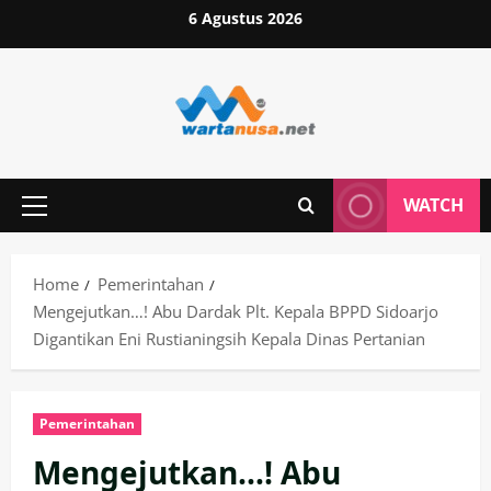
Skip
6 Agustus 2026
to
content
WATCH
Primary
Menu
Home
Pemerintahan
Mengejutkan…! Abu Dardak Plt. Kepala BPPD Sidoarjo
Digantikan Eni Rustianingsih Kepala Dinas Pertanian
Pemerintahan
Mengejutkan…! Abu