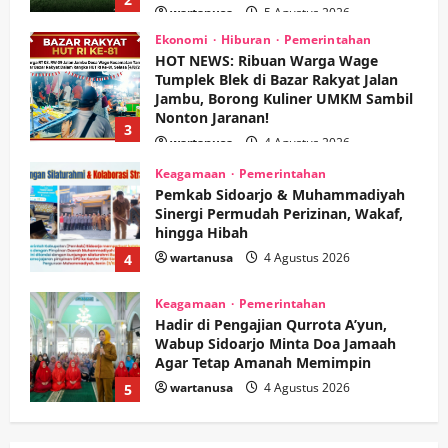
wartanusa
4 Agustus 2026
Keagamaan
Pemerintahan
Pemkab Sidoarjo & Muhammadiyah
Sinergi Permudah Perizinan, Wakaf,
hingga Hibah
wartanusa
4 Agustus 2026
4
Keagamaan
Pemerintahan
Hadir di Pengajian Qurrota A’yun,
Wabup Sidoarjo Minta Doa Jamaah
Agar Tetap Amanah Memimpin
wartanusa
4 Agustus 2026
5
Kesehatan
Pembangunan
Pemerintahan
PANAS! Kalah Tender Proyek RSUD
Sibar Rp 9,9 M, Beranikah CV Tiga
Anugerah Utama Pertaruhkan
1
Jaminan Rp 100 Juta?
wartanusa
5 Agustus 2026
Olahraga