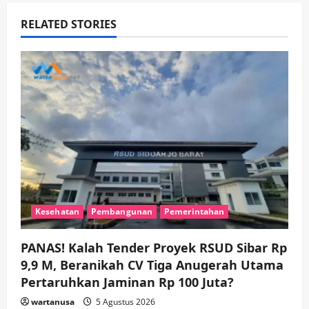
i
RELATED STORIES
g
a
t
i
o
n
Kesehatan
Pembangunan
Pemerintahan
PANAS! Kalah Tender Proyek RSUD Sibar Rp
9,9 M, Beranikah CV Tiga Anugerah Utama
Pertaruhkan Jaminan Rp 100 Juta?
wartanusa
5 Agustus 2026