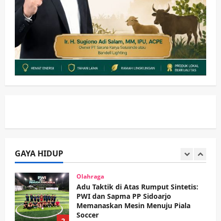
Wabup Sidoarjo Minta Doa Jamaah
Agar Tetap Amanah Memimpin
wartanusa
4 Agustus 2026
5
Kesehatan
Pembangunan
Pemerintahan
PANAS! Kalah Tender Proyek RSUD
Sibar Rp 9,9 M, Beranikah CV Tiga
Anugerah Utama Pertaruhkan
1
Jaminan Rp 100 Juta?
wartanusa
5 Agustus 2026
Olahraga
Adu Taktik di Atas Rumput Sintetis:
PWI dan Sapma PP Sidoarjo
Memanaskan Mesin Menuju Piala
Soccer
GAYA HIDUP
2
wartanusa
5 Agustus 2026
Ekonomi
Hiburan
Pemerintahan
HOT NEWS: Ribuan Warga Wage
Tumplek Blek di Bazar Rakyat Jalan
Jambu, Borong Kuliner UMKM Sambil
Nonton Jaranan!
3