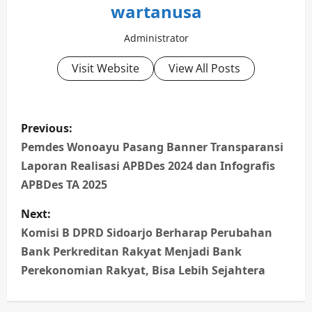
wartanusa
Administrator
Visit Website
View All Posts
P
Previous:
o
Pemdes Wonoayu Pasang Banner Transparansi
Laporan Realisasi APBDes 2024 dan Infografis
s
APBDes TA 2025
t
Next:
n
Komisi B DPRD Sidoarjo Berharap Perubahan
Bank Perkreditan Rakyat Menjadi Bank
a
Perekonomian Rakyat, Bisa Lebih Sejahtera
v