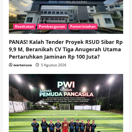
Keagamaan
Pemerintahan
Hadir di Pengajian Qurrota A’yun,
Wabup Sidoarjo Minta Doa Jamaah
Kesehatan
Pembangunan
Pemerintahan
Agar Tetap Amanah Memimpin
wartanusa
4 Agustus 2026
5
PANAS! Kalah Tender Proyek RSUD Sibar Rp
9,9 M, Beranikah CV Tiga Anugerah Utama
Pertaruhkan Jaminan Rp 100 Juta?
wartanusa
5 Agustus 2026