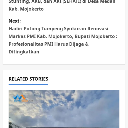
Stunting, AKB, dan AKI (SEHATI) di Desa Medali
t
Kab. Mojokerto
n
Next:
Hadiri Potong Tumpeng Syukuran Renovasi
a
Markas PMI Kab. Mojokerto, Bupati Mojokerto :
Profesionalitas PMI Harus Dijaga &
v
Ditingkatkan
i
g
RELATED STORIES
a
t
i
o