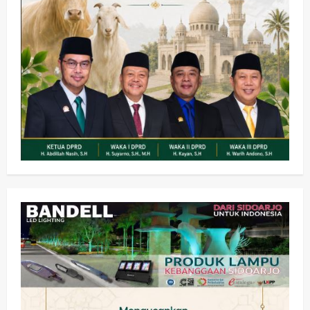
Olahraga
Adu Taktik di Atas Rumput Sintetis:
PWI dan Sapma PP Sidoarjo
Memanaskan Mesin Menuju Piala
Soccer
2
wartanusa
5 Agustus 2026
Ekonomi
Hiburan
Pemerintahan
HOT NEWS: Ribuan Warga Wage
Tumplek Blek di Bazar Rakyat Jalan
Jambu, Borong Kuliner UMKM Sambil
Nonton Jaranan!
3
wartanusa
4 Agustus 2026
Keagamaan
Pemerintahan
Pemkab Sidoarjo & Muhammadiyah
Sinergi Permudah Perizinan, Wakaf,