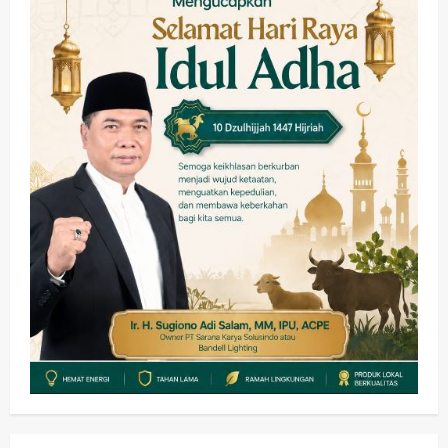
hingga Hibah
wartanusa
4 Agustus 2026
4
Keagamaan
Pemerintahan
Hadir di Pengajian Qurrota A’yun,
Wabup Sidoarjo Minta Doa Jamaah
Agar Tetap Amanah Memimpin
wartanusa
4 Agustus 2026
5
Kesehatan
Pembangunan
Pemerintahan
PANAS! Kalah Tender Proyek RSUD
Sibar Rp 9,9 M, Beranikah CV Tiga
Anugerah Utama Pertaruhkan
1
Jaminan Rp 100 Juta?
wartanusa
5 Agustus 2026
Olahraga
Adu Taktik di Atas Rumput Sintetis:
PWI dan Sapma PP Sidoarjo
Memanaskan Mesin Menuju Piala
Soccer
2
wartanusa
5 Agustus 2026