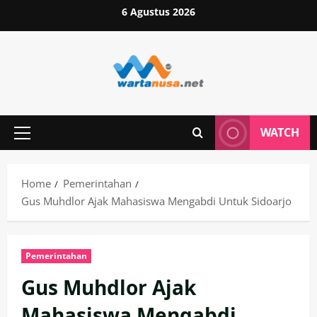
Skip
6 Agustus 2026
to
content
WATCH
Primary
Menu
Home
Pemerintahan
Gus Muhdlor Ajak Mahasiswa Mengabdi Untuk Sidoarjo
Pemerintahan
Gus Muhdlor Ajak
Mahasiswa Mengabdi