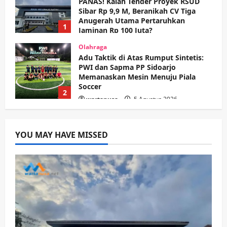
PANAS! Kalah Tender Proyek RSUD
Sibar Rp 9,9 M, Beranikah CV Tiga
Anugerah Utama Pertaruhkan
1
Jaminan Rp 100 Juta?
wartanusa
5 Agustus 2026
Olahraga
Adu Taktik di Atas Rumput Sintetis:
PWI dan Sapma PP Sidoarjo
Memanaskan Mesin Menuju Piala
Soccer
2
wartanusa
5 Agustus 2026
Ekonomi
Hiburan
Pemerintahan
HOT NEWS: Ribuan Warga Wage
Tumplek Blek di Bazar Rakyat Jalan
YOU MAY HAVE MISSED
Jambu, Borong Kuliner UMKM Sambil
Nonton Jaranan!
3
wartanusa
4 Agustus 2026
Keagamaan
Pemerintahan
Pemkab Sidoarjo & Muhammadiyah
Sinergi Permudah Perizinan, Wakaf,
hingga Hibah
wartanusa
4 Agustus 2026
4