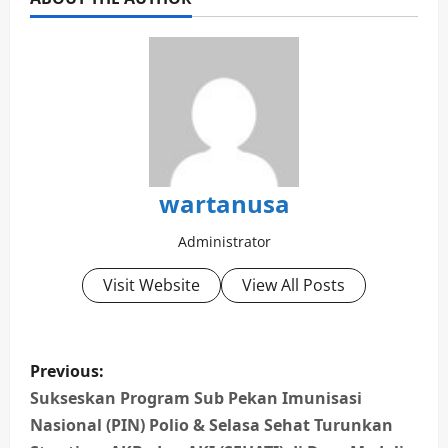
wartanusa
Administrator
Visit Website
View All Posts
P
Previous:
o
Sukseskan Program Sub Pekan Imunisasi
Nasional (PIN) Polio & Selasa Sehat Turunkan
s