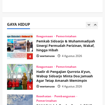
Ekonomi
Hiburan
Pemerintahan
HOT NEWS: Ribuan Warga Wage
Tumplek Blek di Bazar Rakyat Jalan
Jambu, Borong Kuliner UMKM Sambil
Nonton Jaranan!
GAYA HIDUP
3
wartanusa
4 Agustus 2026
Keagamaan
Pemerintahan
Pemkab Sidoarjo & Muhammadiyah
Sinergi Permudah Perizinan, Wakaf,
hingga Hibah
wartanusa
4 Agustus 2026
4
Keagamaan
Pemerintahan
Hadir di Pengajian Qurrota A’yun,
Wabup Sidoarjo Minta Doa Jamaah
Agar Tetap Amanah Memimpin
wartanusa
4 Agustus 2026
5
Kesehatan
Pembangunan
Pemerintahan