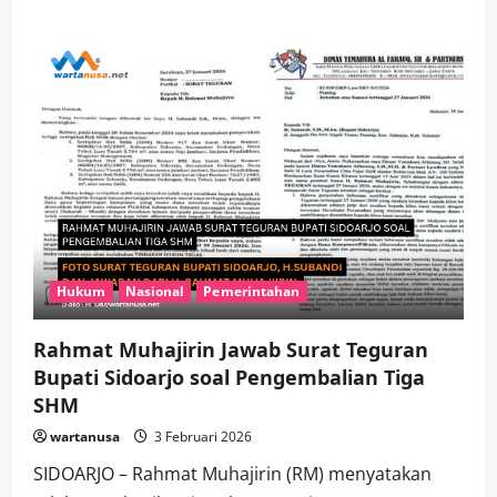
about
Kasus
Rp
28
Miliar
SPDP
Bareskrim
ke
Jampidum,
RM
Tak
Gentar
Hadapi
Laporan
Bupati
Sidoarjo,
Subandi
di
Polda
Hukum
Nasional
Pemerintahan
Jatim
Rahmat Muhajirin Jawab Surat Teguran
Bupati Sidoarjo soal Pengembalian Tiga
SHM
wartanusa
3 Februari 2026
SIDOARJO – Rahmat Muhajirin (RM) menyatakan