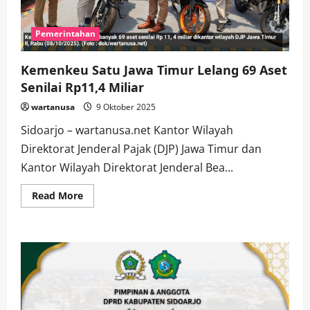
Bisa
Terjerat
Penipuan
dan
Pemerintahan
Penggelapan
Bisnis
Properti
Kemenkeu Satu Jawa Timur Lelang 69 Aset
Bodong
Rp
Senilai Rp11,4 Miliar
28
M
wartanusa
9 Oktober 2025
Sidoarjo – wartanusa.net Kantor Wilayah
Direktorat Jenderal Pajak (DJP) Jawa Timur dan
Kantor Wilayah Direktorat Jenderal Bea...
Read
Read More
more
about
Kemenkeu
Satu
Jawa
Timur
Lelang
69
Aset
Senilai
Rp11,4