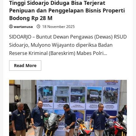
Tinggi Sidoarjo Diduga Bisa Terjerat
Penipuan dan Penggelapan Bisnis Properti
Bodong Rp 28 M
wartanusa
18 November 2025
SIDOARJO – Buntut Dewan Pengawas (Dewas) RSUD
Sidoarjo, Mulyono Wijayanto diperiksa Badan
Reserse Kriminal (Bareskrim) Mabes Polri...
Read
Read More
more
about
Buntut
Bareskrim
Dittipidum
Mabes
Polri
Periksa
Dewas
RSUD
Sidoarjo,
3
Pejabat
Tinggi
Sidoarjo
Diduga