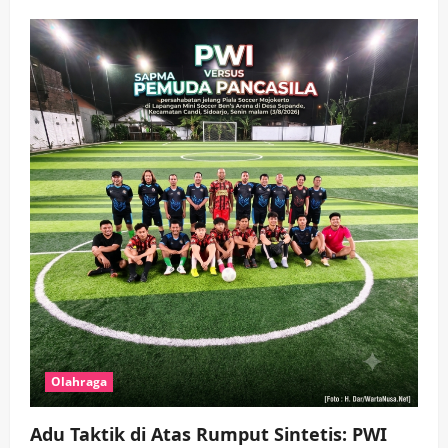
wartanusa
4 Agustus 2026
4
Keagamaan
Pemerintahan
Hadir di Pengajian Qurrota A’yun,
Wabup Sidoarjo Minta Doa Jamaah
Agar Tetap Amanah Memimpin
wartanusa
4 Agustus 2026
5
Olahraga
Adu Taktik di Atas Rumput Sintetis: PWI