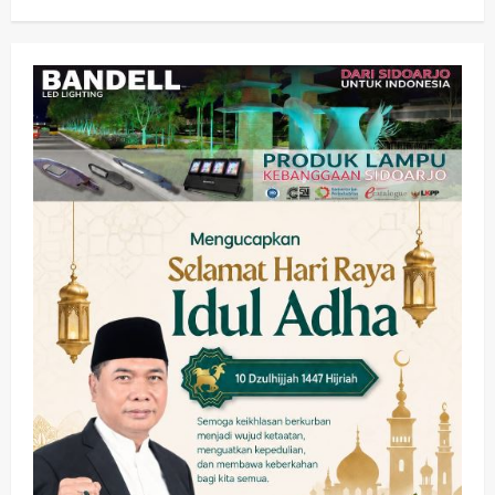
Olahraga
Adu Taktik di Atas Rumput Sintetis:
PWI dan Sapma PP Sidoarjo
Memanaskan Mesin Menuju Piala
Soccer
2
wartanusa
5 Agustus 2026
Ekonomi
Hiburan
Pemerintahan
HOT NEWS: Ribuan Warga Wage
Tumplek Blek di Bazar Rakyat Jalan
Jambu, Borong Kuliner UMKM Sambil
Nonton Jaranan!
3
wartanusa
4 Agustus 2026
Keagamaan
Pemerintahan