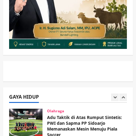
Pemkab Sidoarjo & Muhammadiyah
Sinergi Permudah Perizinan, Wakaf,
hingga Hibah
wartanusa
4 Agustus 2026
4
Keagamaan
Pemerintahan
Hadir di Pengajian Qurrota A’yun,
Wabup Sidoarjo Minta Doa Jamaah
Agar Tetap Amanah Memimpin
wartanusa
4 Agustus 2026
5
Kesehatan
Pembangunan
Pemerintahan
PANAS! Kalah Tender Proyek RSUD
Sibar Rp 9,9 M, Beranikah CV Tiga
Anugerah Utama Pertaruhkan
GAYA HIDUP
1
Jaminan Rp 100 Juta?
wartanusa
5 Agustus 2026
Olahraga
Adu Taktik di Atas Rumput Sintetis:
PWI dan Sapma PP Sidoarjo
Memanaskan Mesin Menuju Piala
Soccer