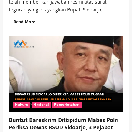
telah memberikan jawaban resmi atas surat
teguran yang dilayangkan Bupati Sidoarjo,...
Read
Read More
more
about
Rahmat
Muhajirin
Jawab
Surat
Teguran
Bupati
Sidoarjo
soal
Pengembalian
Tiga
SHM
Hukum
Nasional
Pemerintahan
Buntut Bareskrim Dittipidum Mabes Polri
Periksa Dewas RSUD Sidoarjo, 3 Pejabat