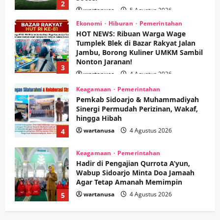
2
wartanusa
5 Agustus 2026
Ekonomi
Hiburan
Pemerintahan
HOT NEWS: Ribuan Warga Wage
Tumplek Blek di Bazar Rakyat Jalan
Jambu, Borong Kuliner UMKM Sambil
Nonton Jaranan!
3
wartanusa
4 Agustus 2026
Keagamaan
Pemerintahan
Pemkab Sidoarjo & Muhammadiyah
Sinergi Permudah Perizinan, Wakaf,
hingga Hibah
wartanusa
4 Agustus 2026
4
Keagamaan
Pemerintahan
Hadir di Pengajian Qurrota A’yun,
Wabup Sidoarjo Minta Doa Jamaah
Agar Tetap Amanah Memimpin
wartanusa
4 Agustus 2026
5
Kesehatan
Pembangunan