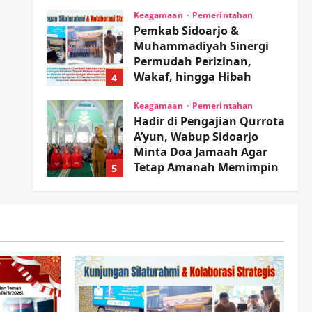
Sambil Nonton Jaranan!
Keagamaan
Pemerintahan
Pemkab Sidoarjo &
wartanusa
4 Agustus 2026
Muhammadiyah Sinergi
Permudah Perizinan,
Wakaf, hingga Hibah
4
wartanusa
4 Agustus 2026
Keagamaan
Pemerintahan
Hadir di Pengajian Qurrota
A’yun, Wabup Sidoarjo
Minta Doa Jamaah Agar
Tetap Amanah Memimpin
5
wartanusa
4 Agustus 2026
Kesehatan
Pembangunan
Pemerintahan
PANAS! Kalah Tender
Proyek RSUD Sibar Rp 9,9
M, Beranikah CV Tiga
1
Anugerah Utama
Pertaruhkan Jaminan Rp
Olahraga
100 Juta?
Adu Taktik di Atas Rumput