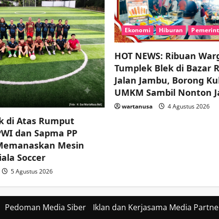
Ekonomi
Hiburan
Pemerin
HOT NEWS: Ribuan War
Tumplek Blek di Bazar 
Jalan Jambu, Borong Ku
UMKM Sambil Nonton J
wartanusa
4 Agustus 2026
k di Atas Rumput
 PWI dan Sapma PP
 Memanaskan Mesin
ala Soccer
5 Agustus 2026
Pedoman Media Siber
Iklan dan Kerjasama Media Partne