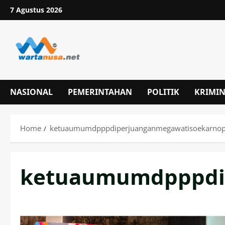
Skip
7 Agustus 2026
to
content
NASIONAL
PEMERINTAHAN
POLITIK
KRIMI
Home
ketuaumumdpppdiperjuanganmegawatisoekarnop
ketuaumumdpppdip