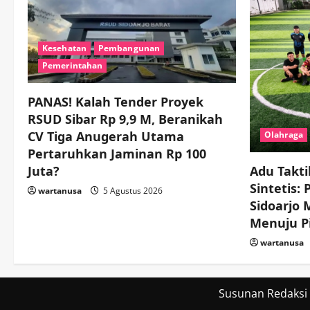
Kesehatan
Pembangunan
Pemerintahan
PANAS! Kalah Tender Proyek
RSUD Sibar Rp 9,9 M, Beranikah
CV Tiga Anugerah Utama
Olahraga
Pertaruhkan Jaminan Rp 100
Juta?
Adu Takti
Sintetis:
wartanusa
5 Agustus 2026
Sidoarjo
Menuju Pi
wartanusa
Susunan Redaksi