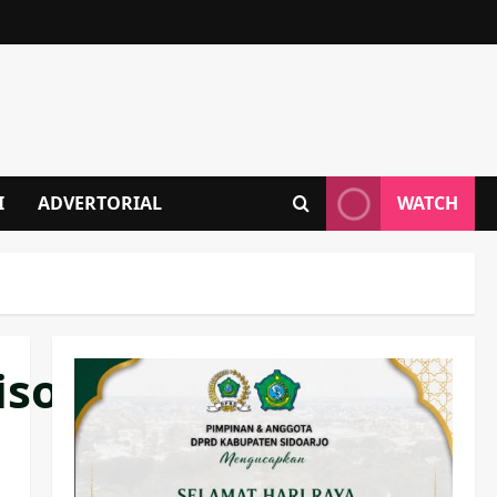
I
ADVERTORIAL
WATCH
soekarnoputri