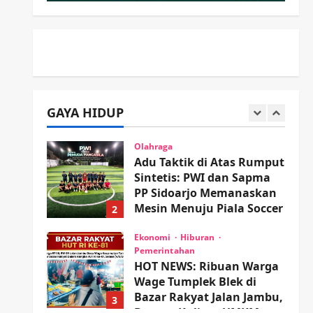
Minta Doa Jamaah Agar
Tetap Amanah Memimpin
5
wartanusa
4 Agustus 2026
Kesehatan
Pembangunan
Pemerintahan
PANAS! Kalah Tender
Proyek RSUD Sibar Rp 9,9
GAYA HIDUP
M, Beranikah CV Tiga
1
Anugerah Utama
Pertaruhkan Jaminan Rp
Olahraga
100 Juta?
Adu Taktik di Atas Rumput
Sintetis: PWI dan Sapma
wartanusa
5 Agustus 2026
PP Sidoarjo Memanaskan
Mesin Menuju Piala Soccer
2
wartanusa
5 Agustus 2026
Ekonomi
Hiburan
Pemerintahan
HOT NEWS: Ribuan Warga
Wage Tumplek Blek di
Bazar Rakyat Jalan Jambu,
3
Borong Kuliner UMKM