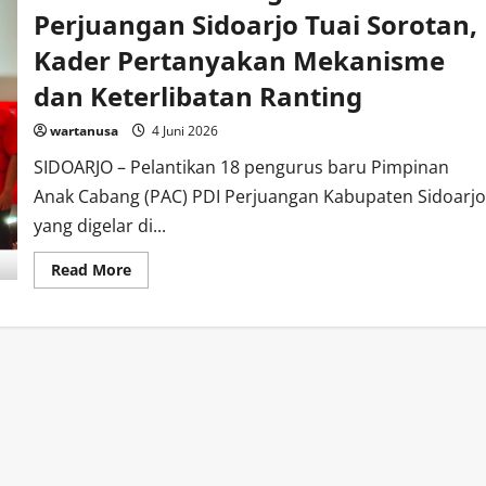
Perjuangan Sidoarjo Tuai Sorotan,
Kader Pertanyakan Mekanisme
dan Keterlibatan Ranting
wartanusa
4 Juni 2026
SIDOARJO – Pelantikan 18 pengurus baru Pimpinan
Anak Cabang (PAC) PDI Perjuangan Kabupaten Sidoarjo
yang digelar di...
Read
Read More
more
about
Pelantikan
18
Pengurus
PAC
PDI
Perjuangan
Sidoarjo
Tuai
Sorotan,
Kader
Pertanyakan
Mekanisme