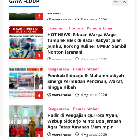
GAYA HIDUP
2
wartanusa
5 Agustus 2026
Ekonomi
Hiburan
Pemerintahan
HOT NEWS: Ribuan Warga Wage
Tumplek Blek di Bazar Rakyat Jalan
Jambu, Borong Kuliner UMKM Sambil
Nonton Jaranan!
3
wartanusa
4 Agustus 2026
Keagamaan
Pemerintahan
Pemkab Sidoarjo & Muhammadiyah
Sinergi Permudah Perizinan, Wakaf,
hingga Hibah
wartanusa
4 Agustus 2026
4
Keagamaan
Pemerintahan
Hadir di Pengajian Qurrota A’yun,
Wabup Sidoarjo Minta Doa Jamaah
Agar Tetap Amanah Memimpin
wartanusa
4 Agustus 2026
5
Kesehatan
Pembangunan