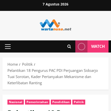
Skip
7 Agustus 2026
to
content
WATCH
Primary
Menu
Home
Politik
Pelantikan 18 Pengurus PAC PDI Perjuangan Sidoarjo
Tuai Sorotan, Kader Pertanyakan Mekanisme dan
Keterlibatan Ranting
Nasional
Pemerintahan
Pendidikan
Politik