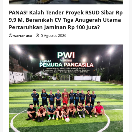
wartanusa
4 Agustus 2026
4
PANAS! Kalah Tender Proyek RSUD Sibar Rp
9,9 M, Beranikah CV Tiga Anugerah Utama
Keagamaan
Pemerintahan
Hadir di Pengajian Qurrota A’yun,
Pertaruhkan Jaminan Rp 100 Juta?
Wabup Sidoarjo Minta Doa Jamaah
wartanusa
5 Agustus 2026
Agar Tetap Amanah Memimpin
wartanusa
4 Agustus 2026
5