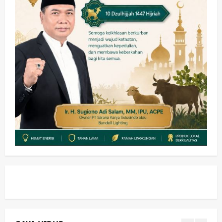
Pemkab Sidoarjo & Muhammadiyah
Sinergi Permudah Perizinan, Wakaf,
hingga Hibah
wartanusa
4 Agustus 2026
4
Keagamaan
Pemerintahan
Hadir di Pengajian Qurrota A’yun,
Wabup Sidoarjo Minta Doa Jamaah
Agar Tetap Amanah Memimpin
wartanusa
4 Agustus 2026
5
Kesehatan
Pembangunan
Pemerintahan
PANAS! Kalah Tender Proyek RSUD
Sibar Rp 9,9 M, Beranikah CV Tiga
Anugerah Utama Pertaruhkan
1
Jaminan Rp 100 Juta?
wartanusa
5 Agustus 2026
Olahraga
Adu Taktik di Atas Rumput Sintetis:
PWI dan Sapma PP Sidoarjo
Memanaskan Mesin Menuju Piala
Soccer