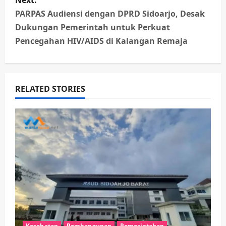
n
PARPAS Audiensi dengan DPRD Sidoarjo, Desak
Dukungan Pemerintah untuk Perkuat
a
Pencegahan HIV/AIDS di Kalangan Remaja
v
i
RELATED STORIES
g
a
t
i
o
n
Kesehatan
Pembangunan
Pemerintahan