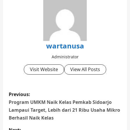
wartanusa
Administrator
Visit Website
View All Posts
P
Previous:
o
Program UMKM Naik Kelas Pemkab Sidoarjo
Lampaui Target, Lebih dari 21 Ribu Usaha Mikro
s
Berhasil Naik Kelas
t
Next: