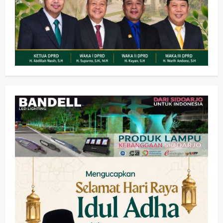
Olahraga
Adu Taktik di Atas Rumput Sintetis:
PWI dan Sapma PP Sidoarjo
Memanaskan Mesin Menuju Piala
Soccer
2
wartanusa
5 Agustus 2026
Ekonomi
Hiburan
Pemerintahan
HOT NEWS: Ribuan Warga Wage
Tumplek Blek di Bazar Rakyat Jalan
Jambu, Borong Kuliner UMKM Sambil
Nonton Jaranan!
3
wartanusa
4 Agustus 2026
Keagamaan
Pemerintahan