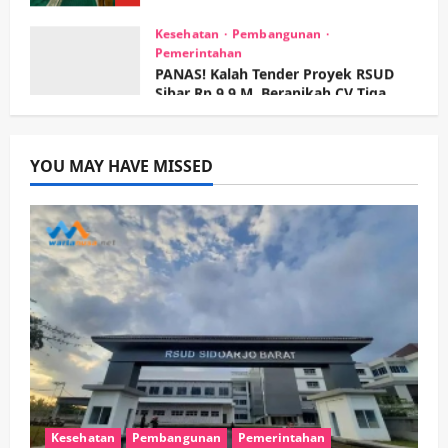
Pemerintahan
PANAS! Kalah Tender Proyek RSUD
Sibar Rp 9,9 M, Beranikah CV Tiga
Anugerah Utama Pertaruhkan
1
Jaminan Rp 100 Juta?
wartanusa
5 Agustus 2026
Olahraga
Adu Taktik di Atas Rumput Sintetis:
PWI dan Sapma PP Sidoarjo
YOU MAY HAVE MISSED
Memanaskan Mesin Menuju Piala
Soccer
2
wartanusa
5 Agustus 2026
Ekonomi
Hiburan
Pemerintahan
HOT NEWS: Ribuan Warga Wage
Tumplek Blek di Bazar Rakyat Jalan
Jambu, Borong Kuliner UMKM Sambil
Nonton Jaranan!
3
wartanusa
4 Agustus 2026
Keagamaan
Pemerintahan
Pemkab Sidoarjo & Muhammadiyah
Sinergi Permudah Perizinan, Wakaf,
Kesehatan
Pembangunan
Pemerintahan
hingga Hibah