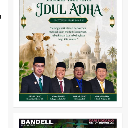
a
Olahraga
Adu Taktik di Atas Rumput
Sintetis: PWI dan Sapma
PP Sidoarjo Memanaskan
Mesin Menuju Piala Soccer
2
wartanusa
5 Agustus 2026