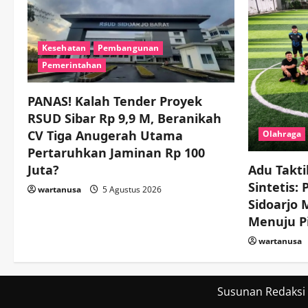
Kesehatan
Pembangunan
Pemerintahan
PANAS! Kalah Tender Proyek
RSUD Sibar Rp 9,9 M, Beranikah
CV Tiga Anugerah Utama
Olahraga
Pertaruhkan Jaminan Rp 100
Juta?
Adu Takti
Sintetis:
wartanusa
5 Agustus 2026
Sidoarjo
Menuju Pi
wartanusa
Susunan Redaksi