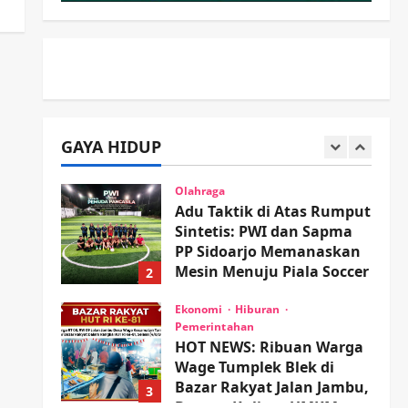
Proyek RSUD Sibar Rp 9,9
M, Beranikah CV Tiga
1
Anugerah Utama
Pertaruhkan Jaminan Rp
Olahraga
100 Juta?
Adu Taktik di Atas Rumput
Sintetis: PWI dan Sapma
wartanusa
5 Agustus 2026
PP Sidoarjo Memanaskan
GAYA HIDUP
Mesin Menuju Piala Soccer
2
wartanusa
5 Agustus 2026
Ekonomi
Hiburan
Pemerintahan
HOT NEWS: Ribuan Warga
Wage Tumplek Blek di
Bazar Rakyat Jalan Jambu,
3
Borong Kuliner UMKM
Sambil Nonton Jaranan!
Keagamaan
Pemerintahan
Pemkab Sidoarjo &
wartanusa
4 Agustus 2026
Muhammadiyah Sinergi
Permudah Perizinan,
Wakaf, hingga Hibah
4