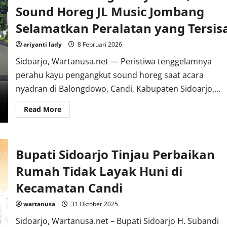
Sound Horeg JL Music Jombang
Selamatkan Peralatan yang Tersis
ariyanti lady
8 Februari 2026
Sidoarjo, Wartanusa.net — Peristiwa tenggelamnya
perahu kayu pengangkut sound horeg saat acara
nyadran di Balongdowo, Candi, Kabupaten Sidoarjo,...
Read
Read More
more
about
Musibah
di
Tengah
Bupati Sidoarjo Tinjau Perbaikan
Nyadran,
Sound
Horeg
Rumah Tidak Layak Huni di
JL
Music
Kecamatan Candi
Jombang
Selamatkan
Peralatan
wartanusa
31 Oktober 2025
yang
Tersisa
Sidoarjo, Wartanusa.net – Bupati Sidoarjo H. Subandi