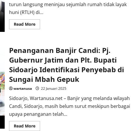
turun langsung meninjau sejumlah rumah tidak layak
huni (RTLH) di...
Read
Read More
more
about
Bupati
Sidoarjo
Tinjau
Penanganan Banjir Candi: Pj.
Perbaikan
Rumah
Tidak
Gubernur Jatim dan Plt. Bupati
Layak
Huni
Sidoarjo Identifikasi Penyebab di
di
Kecamatan
Sungai Mbah Gepuk
Candi
wartanusa
22 Januari 2025
Sidoarjo, Wartanusa.net – Banjir yang melanda wilayah
Candi, Sidoarjo, masih belum surut meskipun berbagai
upaya penanganan telah...
Read
Read More
more