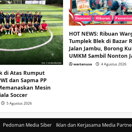
Ekonomi
Hiburan
Pemerin
HOT NEWS: Ribuan War
Tumplek Blek di Bazar 
Jalan Jambu, Borong Ku
UMKM Sambil Nonton J
wartanusa
4 Agustus 2026
k di Atas Rumput
 PWI dan Sapma PP
 Memanaskan Mesin
ala Soccer
5 Agustus 2026
Pedoman Media Siber
Iklan dan Kerjasama Media Partne