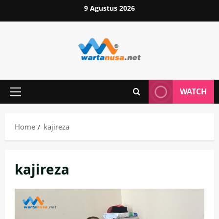
Skip
9 Agustus 2026
to
content
WATCH
Primary
Menu
Home
kajireza
kajireza