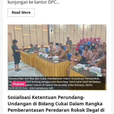
kunjungan ke kantor DPC...
Read
Read More
more
about
Jelang
Muscab
4
April
2026,
DPW
PKB
Jatim
Sosialisasikan
Agenda
ke
DPC
PKB
Sidoarjo
Hukum
Sosialisasi Ketentuan Perundang-
Undangan di Bidang Cukai Dalam Rangka
Pemberantasan Peredaran Rokok Ilegal di