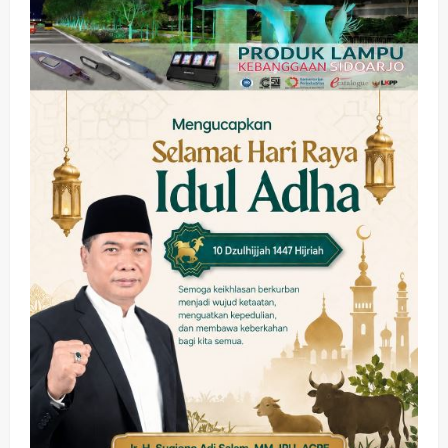
Sibar Rp 9,9 M, Beranikah CV Tiga
Anugerah Utama Pertaruhkan
2
Jaminan Rp 100 Juta?
wartanusa
5 Agustus 2026
Olahraga
Adu Taktik di Atas Rumput Sintetis:
PWI dan Sapma PP Sidoarjo
Memanaskan Mesin Menuju Piala
Soccer
3
wartanusa
5 Agustus 2026
Ekonomi
Hiburan
Pemerintahan
HOT NEWS: Ribuan Warga Wage
Tumplek Blek di Bazar Rakyat Jalan
Jambu, Borong Kuliner UMKM Sambil
Nonton Jaranan!
4
wartanusa
4 Agustus 2026
Keagamaan
Pemerintahan
Pemkab Sidoarjo & Muhammadiyah
Sinergi Permudah Perizinan, Wakaf,
hingga Hibah
wartanusa
4 Agustus 2026
5