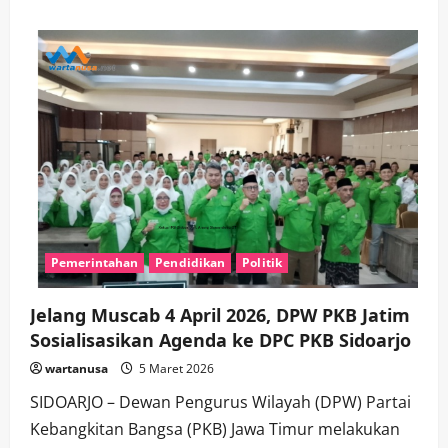
about
Sekdes
Abdul
Muid
Mundur
dari
Panitia
Pilkades,
Ditunjuk
sebagai
Plt
Kades
Tanggul
Pemerintahan
Pendidikan
Politik
Jelang Muscab 4 April 2026, DPW PKB Jatim
Sosialisasikan Agenda ke DPC PKB Sidoarjo
wartanusa
5 Maret 2026
SIDOARJO – Dewan Pengurus Wilayah (DPW) Partai
Kebangkitan Bangsa (PKB) Jawa Timur melakukan