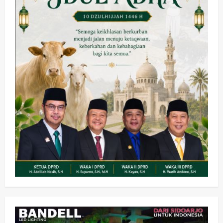
di
Kantor
Kecamatan
Kota
Kesehatan
Pembangunan
Pemerintahan
PANAS! Kalah Tender Proyek RSUD