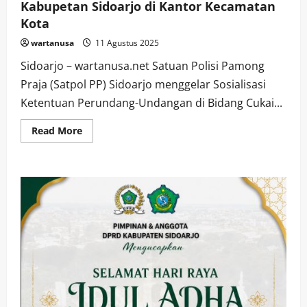
Kabupetan Sidoarjo di Kantor Kecamatan
Kota
wartanusa
11 Agustus 2025
Sidoarjo – wartanusa.net Satuan Polisi Pamong
Praja (Satpol PP) Sidoarjo menggelar Sosialisasi
Ketentuan Perundang-Undangan di Bidang Cukai...
Read
Read More
more
about
Sosialisasi
Ketentuan
Perundang-
Undangan
di
Bidang
Cukai
Dalam
Rangka
Pemberantasan
Peredaran
Rokok
Ilegal
di
Kabupetan
Sidoarjo