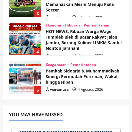
Jambu, Borong Kuliner UMKM Sambil
Nonton Jaranan!
4
wartanusa
4 Agustus 2026
Keagamaan
Pemerintahan
Pemkab Sidoarjo & Muhammadiyah
Sinergi Permudah Perizinan, Wakaf,
hingga Hibah
wartanusa
4 Agustus 2026
5
Kesehatan
Pemerintahan
Ubah Lahan Tidur Jadi Cuan: Wabup
Sidoarjo Apresiasi Inovasi Teh Daun
Kumis Kucing Produk Anggota TNI AL
wartanusa
8 Agustus 2026
1
Kesehatan
Pembangunan
Pemerintahan
PANAS! Kalah Tender Proyek RSUD
YOU MAY HAVE MISSED
Sibar Rp 9,9 M, Beranikah CV Tiga
Anugerah Utama Pertaruhkan
2
Jaminan Rp 100 Juta?