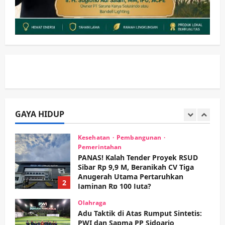
Kesehatan
Pemerintahan
Ubah Lahan Tidur Jadi Cuan: Wabup
Sidoarjo Apresiasi Inovasi Teh Daun
Kumis Kucing Produk Anggota TNI AL
wartanusa
8 Agustus 2026
1
Kesehatan
Pembangunan
Pemerintahan
PANAS! Kalah Tender Proyek RSUD
Sibar Rp 9,9 M, Beranikah CV Tiga
Anugerah Utama Pertaruhkan
GAYA HIDUP
2
Jaminan Rp 100 Juta?
wartanusa
5 Agustus 2026
Olahraga
Adu Taktik di Atas Rumput Sintetis:
PWI dan Sapma PP Sidoarjo
Memanaskan Mesin Menuju Piala
Soccer
3
wartanusa
5 Agustus 2026
Ekonomi
Hiburan
Pemerintahan
HOT NEWS: Ribuan Warga Wage
Tumplek Blek di Bazar Rakyat Jalan