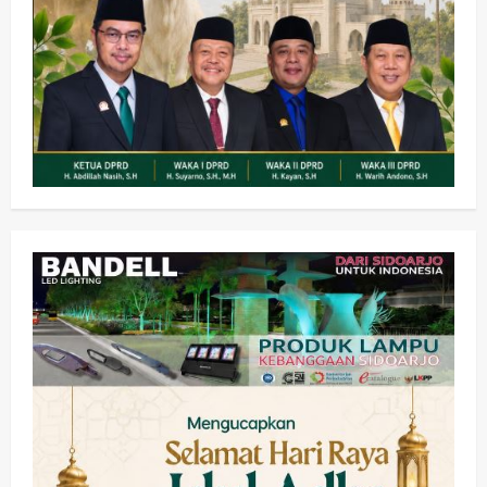
Olahraga
Adu Taktik di Atas Rumput Sintetis:
PWI dan Sapma PP Sidoarjo
Memanaskan Mesin Menuju Piala
Soccer
2
wartanusa
5 Agustus 2026
Ekonomi
Hiburan
Pemerintahan
HOT NEWS: Ribuan Warga Wage
Tumplek Blek di Bazar Rakyat Jalan
Jambu, Borong Kuliner UMKM Sambil
Nonton Jaranan!
3
wartanusa
4 Agustus 2026
Keagamaan
Pemerintahan
Pemkab Sidoarjo & Muhammadiyah
Sinergi Permudah Perizinan, Wakaf,
hingga Hibah
wartanusa
4 Agustus 2026
4