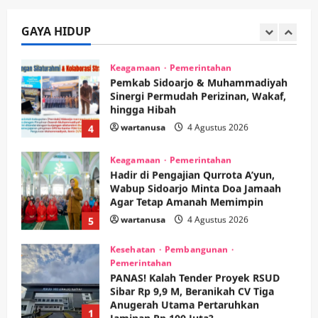
Tumplek Blek di Bazar Rakyat Jalan
Jambu, Borong Kuliner UMKM Sambil
Nonton Jaranan!
GAYA HIDUP
3
wartanusa
4 Agustus 2026
Keagamaan
Pemerintahan
Pemkab Sidoarjo & Muhammadiyah
Sinergi Permudah Perizinan, Wakaf,
hingga Hibah
wartanusa
4 Agustus 2026
4
Keagamaan
Pemerintahan
Hadir di Pengajian Qurrota A’yun,
Wabup Sidoarjo Minta Doa Jamaah
Agar Tetap Amanah Memimpin
wartanusa
4 Agustus 2026
5
Kesehatan
Pembangunan
Pemerintahan
PANAS! Kalah Tender Proyek RSUD
Sibar Rp 9,9 M, Beranikah CV Tiga
Anugerah Utama Pertaruhkan
1
Jaminan Rp 100 Juta?