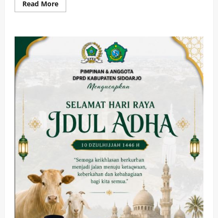
Read
Read More
more
about
Bupati
Subandi
dan
Kepala
Daerah
Se
Jatim
Tandatangani
Komitmen
Bersama
Tentang
Penerapan
Manajemen
Talenta
ASN