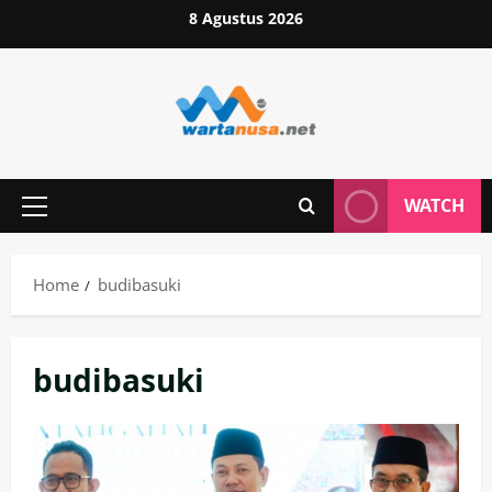
Skip
8 Agustus 2026
to
content
WATCH
Primary
Menu
Home
budibasuki
budibasuki