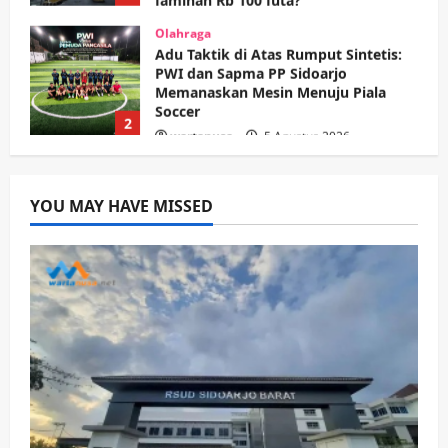
wartanusa
5 Agustus 2026
Olahraga
Adu Taktik di Atas Rumput Sintetis:
PWI dan Sapma PP Sidoarjo
Memanaskan Mesin Menuju Piala
Soccer
2
wartanusa
5 Agustus 2026
Ekonomi
Hiburan
Pemerintahan
HOT NEWS: Ribuan Warga Wage
Tumplek Blek di Bazar Rakyat Jalan
YOU MAY HAVE MISSED
Jambu, Borong Kuliner UMKM Sambil
Nonton Jaranan!
3
wartanusa
4 Agustus 2026
Keagamaan
Pemerintahan
Pemkab Sidoarjo & Muhammadiyah
Sinergi Permudah Perizinan, Wakaf,
hingga Hibah
wartanusa
4 Agustus 2026
4
Keagamaan
Pemerintahan
Hadir di Pengajian Qurrota A’yun,