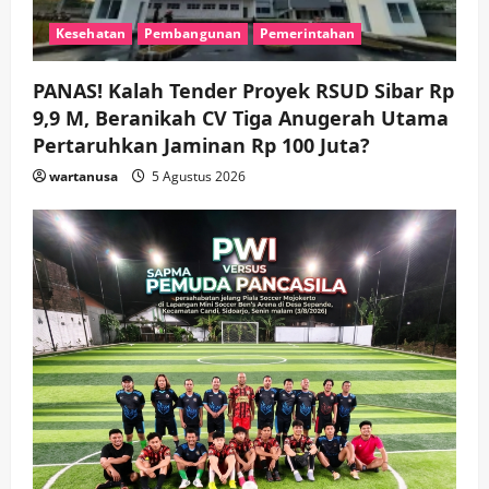
Wabup Sidoarjo Minta Doa Jamaah
Kesehatan
Pembangunan
Pemerintahan
Agar Tetap Amanah Memimpin
wartanusa
4 Agustus 2026
5
PANAS! Kalah Tender Proyek RSUD Sibar Rp
9,9 M, Beranikah CV Tiga Anugerah Utama
Pertaruhkan Jaminan Rp 100 Juta?
wartanusa
5 Agustus 2026