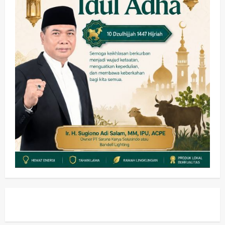
Keagamaan
Pemerintahan
Hadir di Pengajian Qurrota A’yun,
Wabup Sidoarjo Minta Doa Jamaah
Agar Tetap Amanah Memimpin
wartanusa
4 Agustus 2026
5
Kesehatan
Pembangunan
Pemerintahan
PANAS! Kalah Tender Proyek RSUD
Sibar Rp 9,9 M, Beranikah CV Tiga
Anugerah Utama Pertaruhkan
1
Jaminan Rp 100 Juta?
wartanusa
5 Agustus 2026
Olahraga
Adu Taktik di Atas Rumput Sintetis:
PWI dan Sapma PP Sidoarjo
Memanaskan Mesin Menuju Piala
Soccer
2
wartanusa
5 Agustus 2026
Ekonomi
Hiburan
Pemerintahan
HOT NEWS: Ribuan Warga Wage