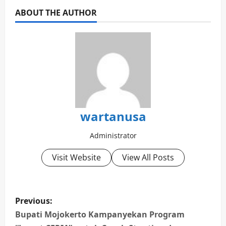
ABOUT THE AUTHOR
wartanusa
Administrator
Visit Website
View All Posts
P
Previous:
o
Bupati Mojokerto Kampanyekan Program