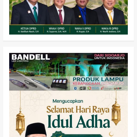
Kesehatan
Pembangunan
Pemerintahan
PANAS! Kalah Tender Proyek RSUD
Sibar Rp 9,9 M, Beranikah CV Tiga
Anugerah Utama Pertaruhkan
2
Jaminan Rp 100 Juta?
wartanusa
5 Agustus 2026
Olahraga
Adu Taktik di Atas Rumput Sintetis:
PWI dan Sapma PP Sidoarjo