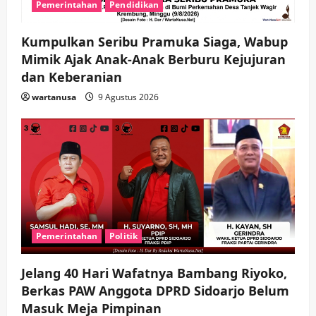
Pemerintahan
Pendidikan
n
Kumpulkan Seribu Pramuka Siaga, Wabup
Mimik Ajak Anak-Anak Berburu Kejujuran
dan Keberanian
wartanusa
9 Agustus 2026
Pemerintahan
Politik
Jelang 40 Hari Wafatnya Bambang Riyoko,
Berkas PAW Anggota DPRD Sidoarjo Belum
Masuk Meja Pimpinan ​