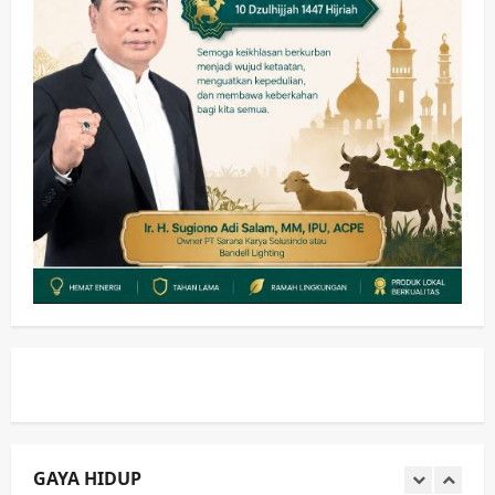
Memanaskan Mesin Menuju Piala
Soccer
3
wartanusa
5 Agustus 2026
Ekonomi
Hiburan
Pemerintahan
HOT NEWS: Ribuan Warga Wage
Tumplek Blek di Bazar Rakyat Jalan
Jambu, Borong Kuliner UMKM Sambil
Nonton Jaranan!
4
wartanusa
4 Agustus 2026
Keagamaan
Pemerintahan
Pemkab Sidoarjo & Muhammadiyah
Sinergi Permudah Perizinan, Wakaf,
hingga Hibah
wartanusa
4 Agustus 2026
5
Kesehatan
Pemerintahan
Ubah Lahan Tidur Jadi Cuan: Wabup
Sidoarjo Apresiasi Inovasi Teh Daun
Kumis Kucing Produk Anggota TNI AL
GAYA HIDUP
wartanusa
8 Agustus 2026
1