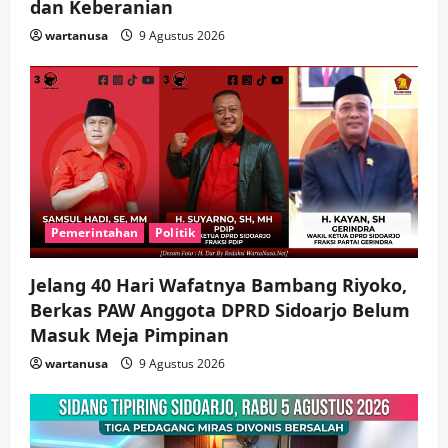
dan Keberanian
3
wartanusa
5 Agustus 2026
wartanusa
9 Agustus 2026
Ekonomi
Hiburan
Pemerintahan
HOT NEWS: Ribuan Warga Wage
Tumplek Blek di Bazar Rakyat Jalan
Jambu, Borong Kuliner UMKM Sambil
Nonton Jaranan!
4
wartanusa
4 Agustus 2026
Keagamaan
Pemerintahan
Pemkab Sidoarjo & Muhammadiyah
Sinergi Permudah Perizinan, Wakaf,
Pemerintahan
Politik
hingga Hibah
wartanusa
4 Agustus 2026
5
Jelang 40 Hari Wafatnya Bambang Riyoko,
Berkas PAW Anggota DPRD Sidoarjo Belum
Masuk Meja Pimpinan ​
wartanusa
9 Agustus 2026