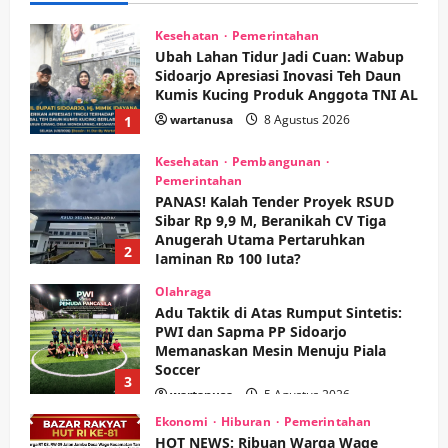
Kesehatan
Pembangunan
Pemerintahan
PANAS! Kalah Tender Proyek RSUD
Sibar Rp 9,9 M, Beranikah CV Tiga
Anugerah Utama Pertaruhkan
2
Jaminan Rp 100 Juta?
wartanusa
5 Agustus 2026
Olahraga
Adu Taktik di Atas Rumput Sintetis:
PWI dan Sapma PP Sidoarjo
Memanaskan Mesin Menuju Piala
Soccer
3
wartanusa
5 Agustus 2026
Ekonomi
Hiburan
Pemerintahan
HOT NEWS: Ribuan Warga Wage
Tumplek Blek di Bazar Rakyat Jalan
Jambu, Borong Kuliner UMKM Sambil
Nonton Jaranan!
4
wartanusa
4 Agustus 2026
Keagamaan
Pemerintahan
Pemkab Sidoarjo & Muhammadiyah