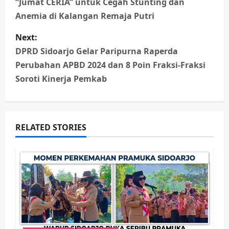
“Jumat CERIA” untuk Cegah Stunting dan
s
Anemia di Kalangan Remaja Putri
t
Next:
n
DPRD Sidoarjo Gelar Paripurna Raperda
Perubahan APBD 2024 dan 8 Poin Fraksi-Fraksi
a
Soroti Kinerja Pemkab
v
i
RELATED STORIES
g
a
t
i
o