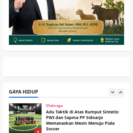
hingga Hibah
wartanusa
4 Agustus 2026
4
Keagamaan
Pemerintahan
Hadir di Pengajian Qurrota A’yun,
Wabup Sidoarjo Minta Doa Jamaah
Agar Tetap Amanah Memimpin
wartanusa
4 Agustus 2026
5
Kesehatan
Pembangunan
Pemerintahan
PANAS! Kalah Tender Proyek RSUD
Sibar Rp 9,9 M, Beranikah CV Tiga
Anugerah Utama Pertaruhkan
1
Jaminan Rp 100 Juta?
GAYA HIDUP
wartanusa
5 Agustus 2026
Olahraga
Adu Taktik di Atas Rumput Sintetis:
PWI dan Sapma PP Sidoarjo
Memanaskan Mesin Menuju Piala
Soccer
2
wartanusa
5 Agustus 2026