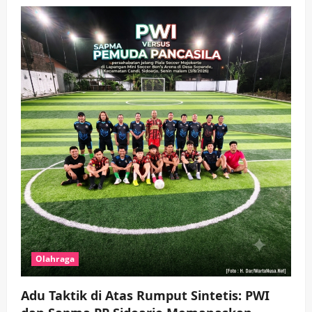
Keagamaan
Pemerintahan
Hadir di Pengajian Qurrota A’yun,
Wabup Sidoarjo Minta Doa Jamaah
Agar Tetap Amanah Memimpin
wartanusa
4 Agustus 2026
5
Olahraga
Adu Taktik di Atas Rumput Sintetis: PWI