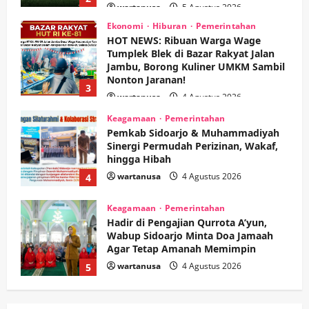
Ekonomi
Hiburan
Pemerintahan
HOT NEWS: Ribuan Warga Wage
Tumplek Blek di Bazar Rakyat Jalan
Jambu, Borong Kuliner UMKM Sambil
Nonton Jaranan!
3
wartanusa
4 Agustus 2026
Keagamaan
Pemerintahan
Pemkab Sidoarjo & Muhammadiyah
Sinergi Permudah Perizinan, Wakaf,
hingga Hibah
wartanusa
4 Agustus 2026
4
Keagamaan
Pemerintahan
Hadir di Pengajian Qurrota A’yun,
Wabup Sidoarjo Minta Doa Jamaah
Agar Tetap Amanah Memimpin
wartanusa
4 Agustus 2026
5
Kesehatan
Pembangunan
Pemerintahan
PANAS! Kalah Tender Proyek RSUD