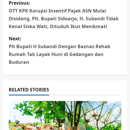
P
Previous:
o
OTT KPK Korupsi Insentif Pajak ASN Mulai
Disidang, Plt. Bupati Sidoarjo, H. Subandi Tidak
s
Kenal Siska Wati, Dituduh Ikut Menikmati
t
Next:
n
Plt Bupati H Subandi Dengan Baznas Rehab
Rumah Tak Layak Huni di Gedangan dan
a
Buduran
v
i
RELATED STORIES
g
a
t