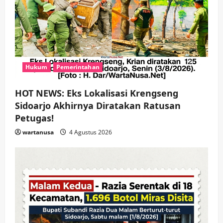
i
o
n
Hukum
Pemerintahan
HOT NEWS: Eks Lokalisasi Krengseng
Sidoarjo Akhirnya Diratakan Ratusan
Petugas!
wartanusa
4 Agustus 2026