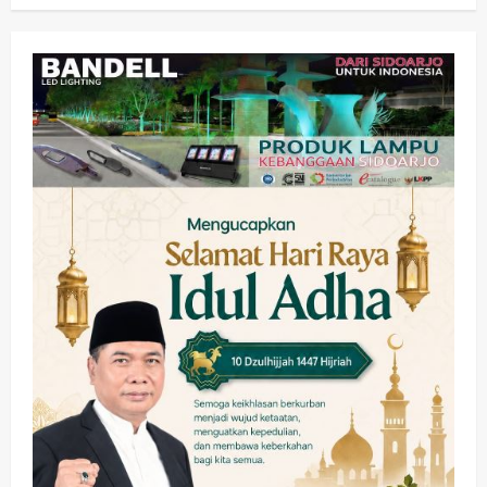
Olahraga
Adu Taktik di Atas Rumput Sintetis:
PWI dan Sapma PP Sidoarjo
Memanaskan Mesin Menuju Piala
Soccer
2
wartanusa
5 Agustus 2026
Ekonomi
Hiburan
Pemerintahan
HOT NEWS: Ribuan Warga Wage
Tumplek Blek di Bazar Rakyat Jalan
Jambu, Borong Kuliner UMKM Sambil
Nonton Jaranan!
3
wartanusa
4 Agustus 2026
Keagamaan
Pemerintahan
Pemkab Sidoarjo & Muhammadiyah
Sinergi Permudah Perizinan, Wakaf,