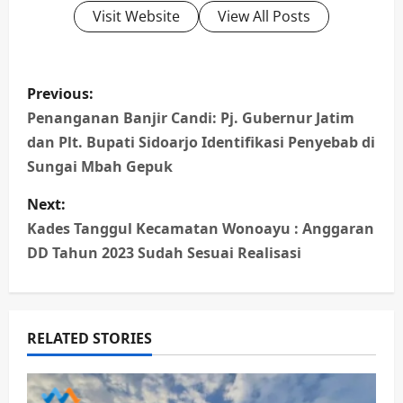
Visit Website
View All Posts
P
Previous:
o
Penanganan Banjir Candi: Pj. Gubernur Jatim
dan Plt. Bupati Sidoarjo Identifikasi Penyebab di
s
Sungai Mbah Gepuk
t
Next:
n
Kades Tanggul Kecamatan Wonoayu : Anggaran
DD Tahun 2023 Sudah Sesuai Realisasi
a
v
RELATED STORIES
i
g