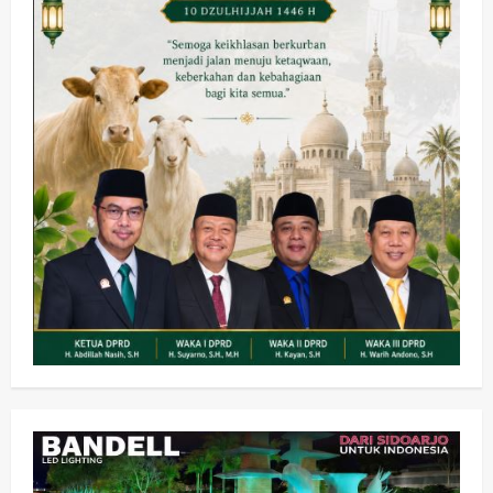
Olahraga
Adu Taktik di Atas Rumput Sintetis:
PWI dan Sapma PP Sidoarjo
Memanaskan Mesin Menuju Piala
Soccer