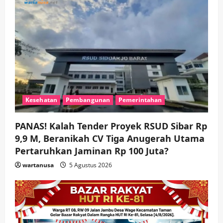
a
t
i
o
n
Kesehatan
Pembangunan
Pemerintahan
PANAS! Kalah Tender Proyek RSUD Sibar Rp
9,9 M, Beranikah CV Tiga Anugerah Utama
Pertaruhkan Jaminan Rp 100 Juta?
wartanusa
5 Agustus 2026