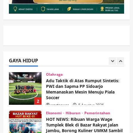
Pemerintahan
PANAS! Kalah Tender Proyek RSUD
Sibar Rp 9,9 M, Beranikah CV Tiga
Anugerah Utama Pertaruhkan
1
Jaminan Rp 100 Juta?
wartanusa
5 Agustus 2026
Olahraga
Adu Taktik di Atas Rumput Sintetis:
PWI dan Sapma PP Sidoarjo
Memanaskan Mesin Menuju Piala
Soccer
GAYA HIDUP
2
wartanusa
5 Agustus 2026
Ekonomi
Hiburan
Pemerintahan
HOT NEWS: Ribuan Warga Wage
Tumplek Blek di Bazar Rakyat Jalan
Jambu, Borong Kuliner UMKM Sambil
Nonton Jaranan!
3
wartanusa
4 Agustus 2026
Keagamaan
Pemerintahan
Pemkab Sidoarjo & Muhammadiyah
Sinergi Permudah Perizinan, Wakaf,
hingga Hibah