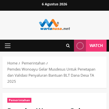
Skip
6 Agustus 2026
to
content
WATCH
Primary
Menu
Home
Pemerintahan
Pemdes Wonoayu Gelar Musdesus Untuk Penetapan
dan Validasi Penyaluran Bantuan BLT Dana Desa TA
2025
Pemerintahan