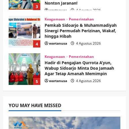
wartanusa
4 Agustus 2026
4
Keagamaan
Pemerintahan
Hadir di Pengajian Qurrota A’yun,
Wabup Sidoarjo Minta Doa Jamaah
Agar Tetap Amanah Memimpin
wartanusa
4 Agustus 2026
5
Kesehatan
Pembangunan
Pemerintahan
PANAS! Kalah Tender Proyek RSUD
Sibar Rp 9,9 M, Beranikah CV Tiga
Anugerah Utama Pertaruhkan
1
Jaminan Rp 100 Juta?
wartanusa
5 Agustus 2026
Olahraga
Adu Taktik di Atas Rumput Sintetis:
PWI dan Sapma PP Sidoarjo
YOU MAY HAVE MISSED
Memanaskan Mesin Menuju Piala
Soccer
2
wartanusa
5 Agustus 2026