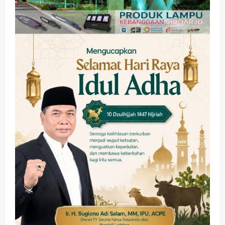
2
wartanusa
5 Agustus 2026
Ekonomi
Hiburan
Pemerintahan
HOT NEWS: Ribuan Warga Wage
Tumplek Blek di Bazar Rakyat Jalan
Jambu, Borong Kuliner UMKM Sambil
Nonton Jaranan!
3
wartanusa
4 Agustus 2026
Keagamaan
Pemerintahan
Pemkab Sidoarjo & Muhammadiyah
Sinergi Permudah Perizinan, Wakaf,
hingga Hibah
wartanusa
4 Agustus 2026
4
Keagamaan
Pemerintahan
Hadir di Pengajian Qurrota A’yun,
Wabup Sidoarjo Minta Doa Jamaah
Agar Tetap Amanah Memimpin
wartanusa
4 Agustus 2026
5
Kesehatan
Pembangunan