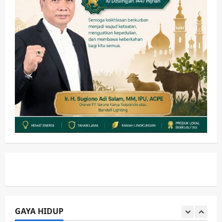
Sibar Rp 9,9 M, Beranikah CV Tiga
Anugerah Utama Pertaruhkan
2
Jaminan Rp 100 Juta?
wartanusa
5 Agustus 2026
Olahraga
Adu Taktik di Atas Rumput Sintetis:
PWI dan Sapma PP Sidoarjo
Memanaskan Mesin Menuju Piala
Soccer
3
wartanusa
5 Agustus 2026
Ekonomi
Hiburan
Pemerintahan
HOT NEWS: Ribuan Warga Wage
Tumplek Blek di Bazar Rakyat Jalan
Jambu, Borong Kuliner UMKM Sambil
Nonton Jaranan!
4
wartanusa
4 Agustus 2026
Keagamaan
Pemerintahan
Pemkab Sidoarjo & Muhammadiyah
Sinergi Permudah Perizinan, Wakaf,
hingga Hibah
GAYA HIDUP
wartanusa
4 Agustus 2026
5