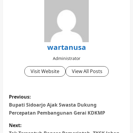
wartanusa
Administrator
Visit Website
View All Posts
P
Previous:
o
Bupati Sidoarjo Ajak Swasta Dukung
Percepatan Pembangunan Gerai KDKMP
s
Next:
t