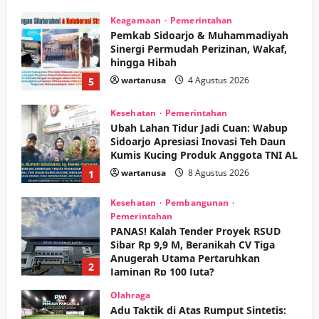
Kesehatan
Pemerintahan
Ubah Lahan Tidur Jadi Cuan: Wabup
Sidoarjo Apresiasi Inovasi Teh Daun
Kumis Kucing Produk Anggota TNI AL
wartanusa
8 Agustus 2026
1
Kesehatan
Pembangunan
Pemerintahan
PANAS! Kalah Tender Proyek RSUD
Sibar Rp 9,9 M, Beranikah CV Tiga
Anugerah Utama Pertaruhkan
2
Jaminan Rp 100 Juta?
wartanusa
5 Agustus 2026
Olahraga
Adu Taktik di Atas Rumput Sintetis:
PWI dan Sapma PP Sidoarjo
Memanaskan Mesin Menuju Piala
Soccer
3
wartanusa
5 Agustus 2026
Ekonomi
Hiburan
Pemerintahan
HOT NEWS: Ribuan Warga Wage