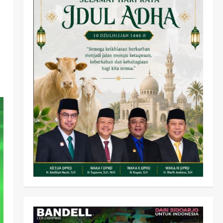
Olahraga
Adu Taktik di Atas Rumput
Sintetis: PWI dan Sapma
PP Sidoarjo Memanaskan
Mesin Menuju Piala Soccer
2
wartanusa
5 Agustus 2026