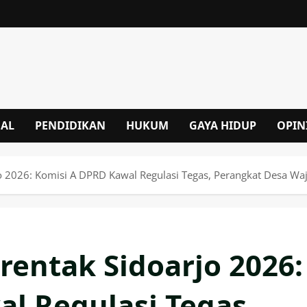
NAL
PENDIDIKAN
HUKUM
GAYA HIDUP
OPIN
o 2026: Komisi A DPRD Kawal Regulasi Tegas, Perangkat Desa Wa
rentak Sidoarjo 2026:
l Regulasi Tegas,