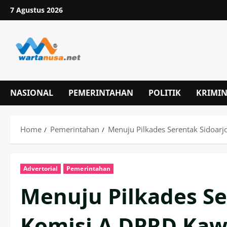
Skip
7 Agustus 2026
to
content
NASIONAL
PEMERINTAHAN
POLITIK
KRIMI
Home
Pemerintahan
Menuju Pilkades Serentak Sidoarj
Advertorial
Pemerintahan
Menuju Pilkades Se
Komisi A DPRD Kawa