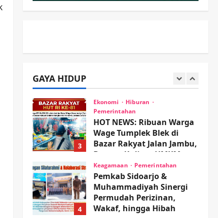
k
Proyek RSUD Sibar Rp 9,9
M, Beranikah CV Tiga
1
Anugerah Utama
Pertaruhkan Jaminan Rp
Olahraga
100 Juta?
Adu Taktik di Atas Rumput
Sintetis: PWI dan Sapma
wartanusa
5 Agustus 2026
PP Sidoarjo Memanaskan
GAYA HIDUP
Mesin Menuju Piala Soccer
2
wartanusa
5 Agustus 2026
Ekonomi
Hiburan
Pemerintahan
HOT NEWS: Ribuan Warga
Wage Tumplek Blek di
Bazar Rakyat Jalan Jambu,
3
Borong Kuliner UMKM
Sambil Nonton Jaranan!
Keagamaan
Pemerintahan
Pemkab Sidoarjo &
wartanusa
4 Agustus 2026
Muhammadiyah Sinergi
Permudah Perizinan,
Wakaf, hingga Hibah
4