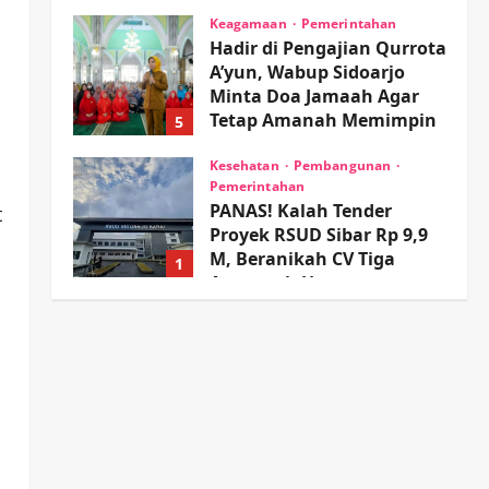
wartanusa
4 Agustus 2026
Keagamaan
Pemerintahan
Hadir di Pengajian Qurrota
A’yun, Wabup Sidoarjo
Minta Doa Jamaah Agar
Tetap Amanah Memimpin
5
wartanusa
4 Agustus 2026
Kesehatan
Pembangunan
Pemerintahan
PANAS! Kalah Tender
t
Proyek RSUD Sibar Rp 9,9
M, Beranikah CV Tiga
1
Anugerah Utama
Pertaruhkan Jaminan Rp
Olahraga
100 Juta?
Adu Taktik di Atas Rumput
Sintetis: PWI dan Sapma
wartanusa
5 Agustus 2026
PP Sidoarjo Memanaskan
Mesin Menuju Piala Soccer
2
wartanusa
5 Agustus 2026
Ekonomi
Hiburan
Pemerintahan