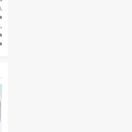
,
a
,
a
a