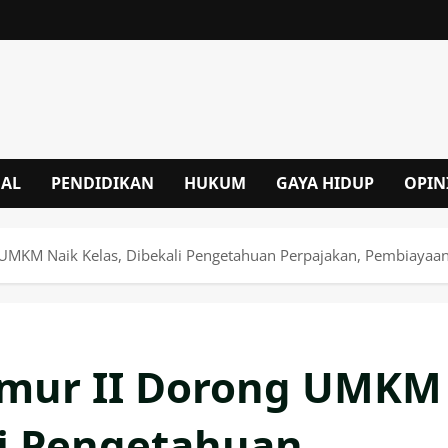
NAL
PENDIDIKAN
HUKUM
GAYA HIDUP
OPIN
 UMKM Naik Kelas, Dibekali Pengetahuan Perpajakan, Pembiayaan
imur II Dorong UMKM
li Pengetahuan