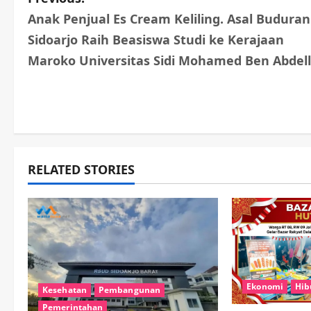
P
Anak Penjual Es Cream Keliling. Asal Buduran
o
Sidoarjo Raih Beasiswa Studi ke Kerajaan
s
Maroko Universitas Sidi Mohamed Ben Abdel
t
n
a
RELATED STORIES
v
i
g
a
t
Ekonomi
Hib
Kesehatan
Pembangunan
Pemerintahan