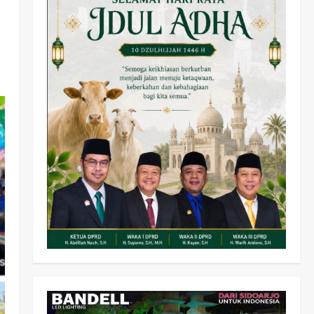
Olahraga
Adu Taktik di Atas Rumput
Sintetis: PWI dan Sapma
PP Sidoarjo Memanaskan
Mesin Menuju Piala Soccer
2
wartanusa
5 Agustus 2026