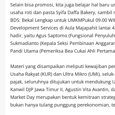
Selain bisa promosi, kita juga belajar hal baru
usaha roti dan pasta Syifa Daffa Bakery, sambi
BDS: Bekal Lengkap untuk UMKMPukul 09.00 WIB
Development Services di Aula Majapahit lantai 
hadir, yaitu Agus Saptomo (Fungsional Penyuluh 
Sukmadianto (Kepala Seksi Pembinaan Anggaran I
Pandi Utama (Pemeriksa Bea Cukai Ahli Pertama
Materi yang disampaikan meliputi kewajiban pe
Usaha Rakyat (KUR) dan Ultra Mikro (UMi), seluk-b
pajak, seluruhnya ditujukan untuk mendukung
Kanwil DJP Jawa Timur II, Agustin Vita Avanti
Market Day merupakan bentuk kemitraan strate
bukan hanya tulang punggung perekonomian, te