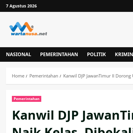
Skip
7 Agustus 2026
to
content
NASIONAL
PEMERINTAHAN
POLITIK
KRIMI
Home
Pemerintahan
Kanwil DJP JawanTimur II Dorong
Pemerintahan
Kanwil DJP JawanT
Naik Kelas, Dibeka