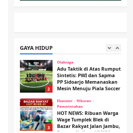
Proyek RSUD Sibar Rp 9,9
M, Beranikah CV Tiga
1
Anugerah Utama
Pertaruhkan Jaminan Rp
Olahraga
100 Juta?
Adu Taktik di Atas Rumput
Sintetis: PWI dan Sapma
wartanusa
5 Agustus 2026
PP Sidoarjo Memanaskan
GAYA HIDUP
Mesin Menuju Piala Soccer
2
wartanusa
5 Agustus 2026
Ekonomi
Hiburan
Pemerintahan
HOT NEWS: Ribuan Warga
Wage Tumplek Blek di
Bazar Rakyat Jalan Jambu,
3
Borong Kuliner UMKM
Sambil Nonton Jaranan!
Keagamaan
Pemerintahan
Pemkab Sidoarjo &
wartanusa
4 Agustus 2026
Muhammadiyah Sinergi
Permudah Perizinan,
Wakaf, hingga Hibah
4