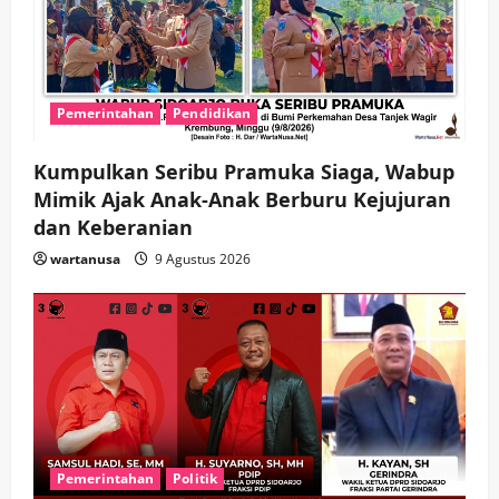
t
i
o
Pemerintahan
Pendidikan
n
Kumpulkan Seribu Pramuka Siaga, Wabup
Mimik Ajak Anak-Anak Berburu Kejujuran
dan Keberanian
wartanusa
9 Agustus 2026
Pemerintahan
Politik