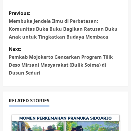
P
Previous:
o
Membuka Jendela Ilmu di Perbatasan:
Komunitas Buka Buku Bagikan Ratusan Buku
s
Anak untuk Tingkatkan Budaya Membaca
t
Next:
n
Pemkab Mojokerto Gencarkan Program Tilik
Deso Mirsani Masyarakat (Bulik Soima) di
a
Dusun Seduri
v
i
RELATED STORIES
g
a