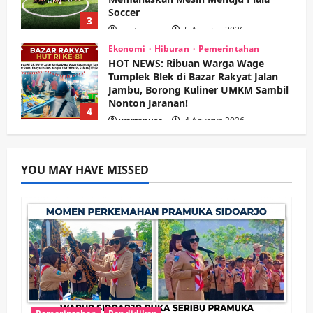
Soccer
3
wartanusa
5 Agustus 2026
Ekonomi
Hiburan
Pemerintahan
HOT NEWS: Ribuan Warga Wage
Tumplek Blek di Bazar Rakyat Jalan
Jambu, Borong Kuliner UMKM Sambil
Nonton Jaranan!
4
wartanusa
4 Agustus 2026
Keagamaan
Pemerintahan
Pemkab Sidoarjo & Muhammadiyah
YOU MAY HAVE MISSED
Sinergi Permudah Perizinan, Wakaf,
hingga Hibah
wartanusa
4 Agustus 2026
5
Kesehatan
Pemerintahan
Ubah Lahan Tidur Jadi Cuan: Wabup
Sidoarjo Apresiasi Inovasi Teh Daun
Kumis Kucing Produk Anggota TNI AL
wartanusa
8 Agustus 2026
1