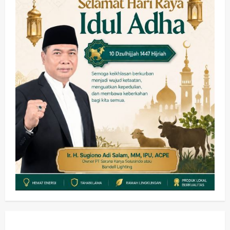
Kesehatan
Pembangunan
Pemerintahan
PANAS! Kalah Tender Proyek RSUD
Sibar Rp 9,9 M, Beranikah CV Tiga
Anugerah Utama Pertaruhkan
2
Jaminan Rp 100 Juta?
wartanusa
5 Agustus 2026
Olahraga
Adu Taktik di Atas Rumput Sintetis:
PWI dan Sapma PP Sidoarjo
Memanaskan Mesin Menuju Piala
Soccer
3
wartanusa
5 Agustus 2026
Ekonomi
Hiburan
Pemerintahan
HOT NEWS: Ribuan Warga Wage
Tumplek Blek di Bazar Rakyat Jalan
Jambu, Borong Kuliner UMKM Sambil
Nonton Jaranan!
4
wartanusa
4 Agustus 2026