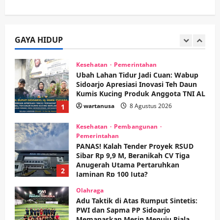
Keagamaan
Pemerintahan
Pemkab Sidoarjo & Muhammadiyah
Sinergi Permudah Perizinan, Wakaf,
hingga Hibah
GAYA HIDUP
wartanusa
4 Agustus 2026
5
Kesehatan
Pemerintahan
Ubah Lahan Tidur Jadi Cuan: Wabup
Sidoarjo Apresiasi Inovasi Teh Daun
Kumis Kucing Produk Anggota TNI AL
wartanusa
8 Agustus 2026
1
Kesehatan
Pembangunan
Pemerintahan
PANAS! Kalah Tender Proyek RSUD
Sibar Rp 9,9 M, Beranikah CV Tiga
Anugerah Utama Pertaruhkan
2
Jaminan Rp 100 Juta?
wartanusa
5 Agustus 2026
Olahraga
Adu Taktik di Atas Rumput Sintetis:
PWI dan Sapma PP Sidoarjo
Memanaskan Mesin Menuju Piala