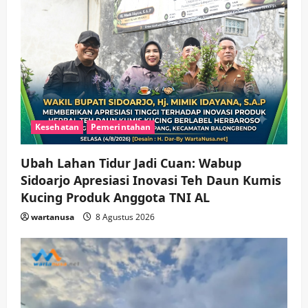
a
t
i
o
n
Kesehatan
Pemerintahan
Ubah Lahan Tidur Jadi Cuan: Wabup
Sidoarjo Apresiasi Inovasi Teh Daun Kumis
Kucing Produk Anggota TNI AL
wartanusa
8 Agustus 2026