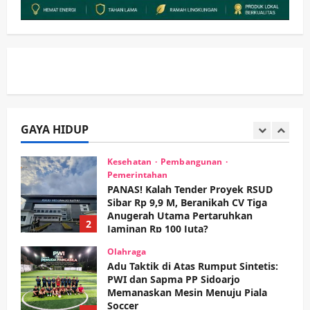
Sidoarjo Apresiasi Inovasi Teh Daun
Kumis Kucing Produk Anggota TNI AL
wartanusa
8 Agustus 2026
1
Kesehatan
Pembangunan
Pemerintahan
PANAS! Kalah Tender Proyek RSUD
Sibar Rp 9,9 M, Beranikah CV Tiga
Anugerah Utama Pertaruhkan
GAYA HIDUP
2
Jaminan Rp 100 Juta?
wartanusa
5 Agustus 2026
Olahraga
Adu Taktik di Atas Rumput Sintetis:
PWI dan Sapma PP Sidoarjo
Memanaskan Mesin Menuju Piala
Soccer
3
wartanusa
5 Agustus 2026
Ekonomi
Hiburan
Pemerintahan
HOT NEWS: Ribuan Warga Wage
Tumplek Blek di Bazar Rakyat Jalan
Jambu, Borong Kuliner UMKM Sambil
Nonton Jaranan!