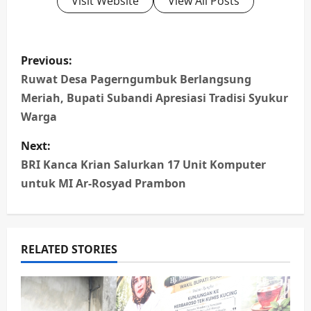
Visit Website
View All Posts
P
Previous:
o
Ruwat Desa Pagerngumbuk Berlangsung
Meriah, Bupati Subandi Apresiasi Tradisi Syukur
s
Warga
t
Next:
n
BRI Kanca Krian Salurkan 17 Unit Komputer
untuk MI Ar-Rosyad Prambon
a
v
RELATED STORIES
i
g