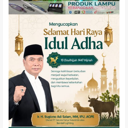
wartanusa
5 Agustus 2026
Olahraga
Adu Taktik di Atas Rumput Sintetis:
PWI dan Sapma PP Sidoarjo
Memanaskan Mesin Menuju Piala
Soccer
3
wartanusa
5 Agustus 2026
Ekonomi
Hiburan
Pemerintahan
HOT NEWS: Ribuan Warga Wage
Tumplek Blek di Bazar Rakyat Jalan
Jambu, Borong Kuliner UMKM Sambil
Nonton Jaranan!
4
wartanusa
4 Agustus 2026
Keagamaan
Pemerintahan
Pemkab Sidoarjo & Muhammadiyah
Sinergi Permudah Perizinan, Wakaf,
hingga Hibah
wartanusa
4 Agustus 2026
5
Kesehatan
Pemerintahan
Ubah Lahan Tidur Jadi Cuan: Wabup