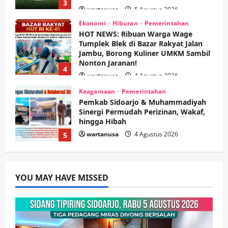
4
wartanusa
4 Agustus 2026
Keagamaan
Pemerintahan
Pemkab Sidoarjo & Muhammadiyah
Sinergi Permudah Perizinan, Wakaf,
hingga Hibah
wartanusa
4 Agustus 2026
5
Kesehatan
Pemerintahan
Ubah Lahan Tidur Jadi Cuan: Wabup
Sidoarjo Apresiasi Inovasi Teh Daun
Kumis Kucing Produk Anggota TNI AL
wartanusa
8 Agustus 2026
1
Kesehatan
Pembangunan
Pemerintahan
PANAS! Kalah Tender Proyek RSUD
YOU MAY HAVE MISSED
Sibar Rp 9,9 M, Beranikah CV Tiga
Anugerah Utama Pertaruhkan
2
Jaminan Rp 100 Juta?
wartanusa
5 Agustus 2026
Olahraga