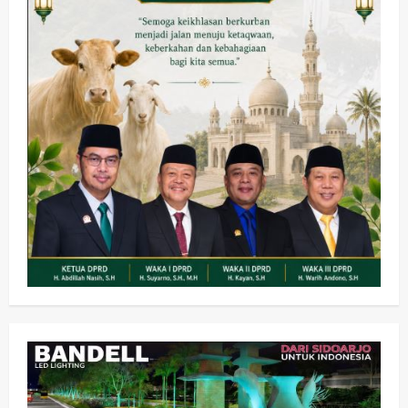
Kesehatan
Pembangunan
Pemerintahan
PANAS! Kalah Tender Proyek RSUD
Sibar Rp 9,9 M, Beranikah CV Tiga
Anugerah Utama Pertaruhkan
2
Jaminan Rp 100 Juta?