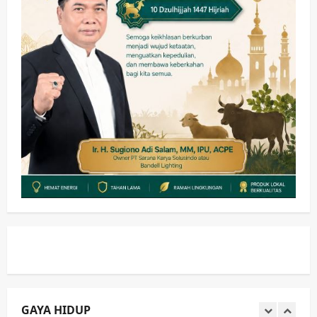
Sinergi Permudah Perizinan, Wakaf,
hingga Hibah
wartanusa
4 Agustus 2026
4
Keagamaan
Pemerintahan
Hadir di Pengajian Qurrota A’yun,
Wabup Sidoarjo Minta Doa Jamaah
Agar Tetap Amanah Memimpin
wartanusa
4 Agustus 2026
5
Kesehatan
Pembangunan
Pemerintahan
PANAS! Kalah Tender Proyek RSUD
Sibar Rp 9,9 M, Beranikah CV Tiga
Anugerah Utama Pertaruhkan
1
Jaminan Rp 100 Juta?
wartanusa
5 Agustus 2026
Olahraga
Adu Taktik di Atas Rumput Sintetis:
PWI dan Sapma PP Sidoarjo
Memanaskan Mesin Menuju Piala
Soccer
GAYA HIDUP
2