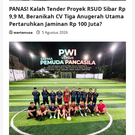
wartanusa
4 Agustus 2026
4
PANAS! Kalah Tender Proyek RSUD Sibar Rp
9,9 M, Beranikah CV Tiga Anugerah Utama
Keagamaan
Pemerintahan
Hadir di Pengajian Qurrota A’yun,
Pertaruhkan Jaminan Rp 100 Juta?
Wabup Sidoarjo Minta Doa Jamaah
wartanusa
5 Agustus 2026
Agar Tetap Amanah Memimpin
wartanusa
4 Agustus 2026
5