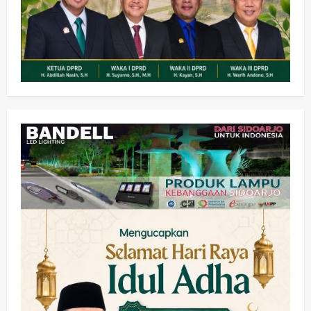
Olahraga
Adu Taktik di Atas Rumput Sintetis:
PWI dan Sapma PP Sidoarjo
Memanaskan Mesin Menuju Piala
Soccer
2
wartanusa
5 Agustus 2026
Ekonomi
Hiburan
Pemerintahan
HOT NEWS: Ribuan Warga Wage
Tumplek Blek di Bazar Rakyat Jalan
Jambu, Borong Kuliner UMKM Sambil
Nonton Jaranan!
3
wartanusa
4 Agustus 2026
Keagamaan
Pemerintahan
Pemkab Sidoarjo & Muhammadiyah