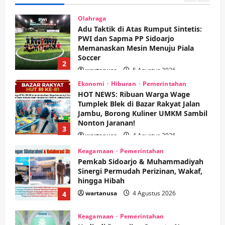
wartanusa
5 Agustus 2026
Ekonomi
Hiburan
Pemerintahan
HOT NEWS: Ribuan Warga Wage
Tumplek Blek di Bazar Rakyat Jalan
Jambu, Borong Kuliner UMKM Sambil
Nonton Jaranan!
3
wartanusa
4 Agustus 2026
Keagamaan
Pemerintahan
Pemkab Sidoarjo & Muhammadiyah
Sinergi Permudah Perizinan, Wakaf,
hingga Hibah
wartanusa
4 Agustus 2026
4
Keagamaan
Pemerintahan
Hadir di Pengajian Qurrota A’yun,
Wabup Sidoarjo Minta Doa Jamaah
Agar Tetap Amanah Memimpin
wartanusa
4 Agustus 2026
5
Kesehatan
Pembangunan
Pemerintahan