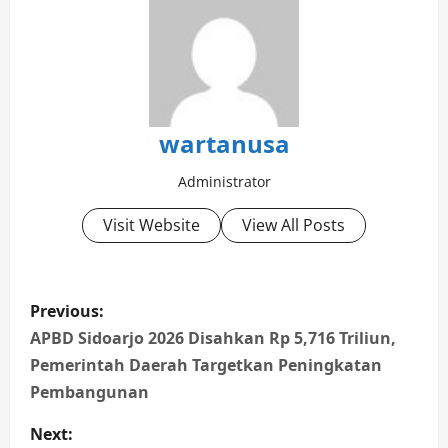
wartanusa
Administrator
Visit Website
View All Posts
P
Previous:
o
APBD Sidoarjo 2026 Disahkan Rp 5,716 Triliun,
Pemerintah Daerah Targetkan Peningkatan
s
Pembangunan
t
Next: