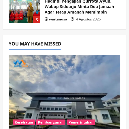
PANAS! Kalah Tender Proyek RSUD
Sibar Rp 9,9 M, Beranikah CV Tiga
Anugerah Utama Pertaruhkan
1
Jaminan Rp 100 Juta?
wartanusa
5 Agustus 2026
Olahraga
Adu Taktik di Atas Rumput Sintetis:
PWI dan Sapma PP Sidoarjo
YOU MAY HAVE MISSED
Memanaskan Mesin Menuju Piala
Soccer
2
wartanusa
5 Agustus 2026
Ekonomi
Hiburan
Pemerintahan
HOT NEWS: Ribuan Warga Wage
Tumplek Blek di Bazar Rakyat Jalan
Jambu, Borong Kuliner UMKM Sambil
Nonton Jaranan!
3
wartanusa
4 Agustus 2026
Keagamaan
Pemerintahan
Pemkab Sidoarjo & Muhammadiyah
Sinergi Permudah Perizinan, Wakaf,
Kesehatan
Pembangunan
Pemerintahan
hingga Hibah