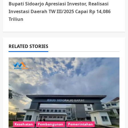
n
Bupati Sidoarjo Apresiasi Investor, Realisasi
Investasi Daerah TW III/2025 Capai Rp 14,086
a
Triliun
v
i
RELATED STORIES
g
a
t
i
o
n
Kesehatan
Pembangunan
Pemerintahan