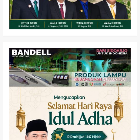
Kesehatan
Pemerintahan
Ubah Lahan Tidur Jadi Cuan: Wabup
Sidoarjo Apresiasi Inovasi Teh Daun
Kumis Kucing Produk Anggota TNI AL
wartanusa
8 Agustus 2026
2
Kesehatan
Pembangunan
Pemerintahan
PANAS! Kalah Tender Proyek RSUD
Sibar Rp 9,9 M, Beranikah CV Tiga
Anugerah Utama Pertaruhkan
3
Jaminan Rp 100 Juta?
wartanusa
5 Agustus 2026
Olahraga
Adu Taktik di Atas Rumput Sintetis:
PWI dan Sapma PP Sidoarjo
Memanaskan Mesin Menuju Piala