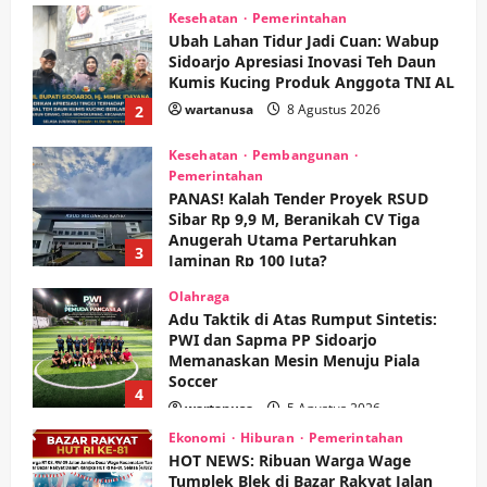
Kesehatan
Pembangunan
Pemerintahan
PANAS! Kalah Tender Proyek RSUD
Sibar Rp 9,9 M, Beranikah CV Tiga
Anugerah Utama Pertaruhkan
3
Jaminan Rp 100 Juta?
wartanusa
5 Agustus 2026
Olahraga
Adu Taktik di Atas Rumput Sintetis:
PWI dan Sapma PP Sidoarjo
Memanaskan Mesin Menuju Piala
Soccer
4
wartanusa
5 Agustus 2026
Ekonomi
Hiburan
Pemerintahan
HOT NEWS: Ribuan Warga Wage
Tumplek Blek di Bazar Rakyat Jalan
Jambu, Borong Kuliner UMKM Sambil
Nonton Jaranan!
5
wartanusa
4 Agustus 2026
Kesehatan
Pembangunan
Pemerintahan
Sanggah Banding Gugur Tanpa