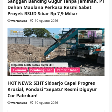
Sanggah Banding Gugur Tanpa Jaminan, PT
Dehan Maulana Perkasa Resmi Sabet
Ekonomi
Hiburan
Pemerintahan
HOT NEWS: Ribuan Warga Wage
Proyek RSUD Sibar Rp 7,9 Miliar
Tumplek Blek di Bazar Rakyat Jalan
wartanusa
10 Agustus 2026
Jambu, Borong Kuliner UMKM Sambil
Nonton Jaranan!
5
wartanusa
4 Agustus 2026
Ekonomi
Pembangunan
Pemerintahan
HOT NEWS: SIHT Sidoarjo Capai Progres
Krusial, Pondasi “Sepatu’ Resmi Diguyur
Cor Pabrikan!
wartanusa
10 Agustus 2026