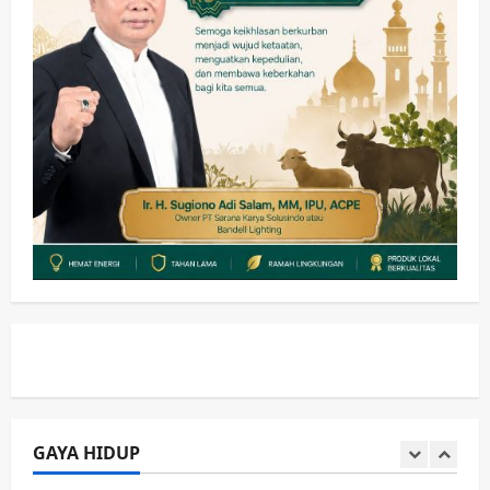
Soccer
4
wartanusa
5 Agustus 2026
Ekonomi
Hiburan
Pemerintahan
HOT NEWS: Ribuan Warga Wage
Tumplek Blek di Bazar Rakyat Jalan
Jambu, Borong Kuliner UMKM Sambil
Nonton Jaranan!
5
wartanusa
4 Agustus 2026
Kesehatan
Pembangunan
Pemerintahan
Sanggah Banding Gugur Tanpa
Jaminan, PT Dehan Maulana Perkasa
Resmi Sabet Proyek RSUD Sibar Rp
1
7,9 Miliar
wartanusa
10 Agustus 2026
Kesehatan
Pemerintahan
Ubah Lahan Tidur Jadi Cuan: Wabup
Sidoarjo Apresiasi Inovasi Teh Daun
Kumis Kucing Produk Anggota TNI AL
GAYA HIDUP
wartanusa
8 Agustus 2026
2