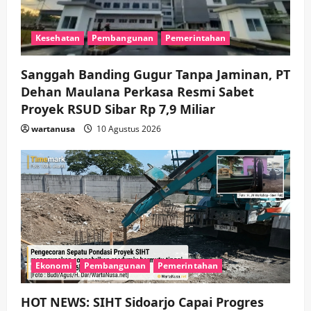
n
Kesehatan
Pembangunan
Pemerintahan
Sanggah Banding Gugur Tanpa Jaminan, PT
Dehan Maulana Perkasa Resmi Sabet
Proyek RSUD Sibar Rp 7,9 Miliar
wartanusa
10 Agustus 2026
Ekonomi
Pembangunan
Pemerintahan
HOT NEWS: SIHT Sidoarjo Capai Progres