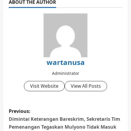
ABOUT THE AUTHOR
wartanusa
Administrator
Visit Website
View All Posts
P
Previous:
o
Dimintai Keterangan Bareskrim, Sekretaris Tim
Pemenangan Tegaskan Mulyono Tidak Masuk