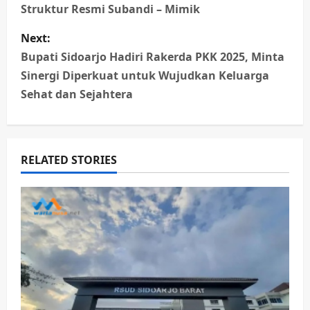
s
Struktur Resmi Subandi – Mimik
t
Next:
n
Bupati Sidoarjo Hadiri Rakerda PKK 2025, Minta
Sinergi Diperkuat untuk Wujudkan Keluarga
a
Sehat dan Sejahtera
v
i
RELATED STORIES
g
a
t
i
o