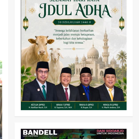
Olahraga
Adu Taktik di Atas Rumput
Sintetis: PWI dan Sapma
PP Sidoarjo Memanaskan
Mesin Menuju Piala Soccer
2
wartanusa
5 Agustus 2026
Ekonomi
Hiburan
Pemerintahan
HOT NEWS: Ribuan Warga
Wage Tumplek Blek di
Bazar Rakyat Jalan Jambu,
3
Borong Kuliner UMKM