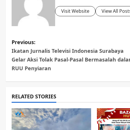
Visit Website
View All Post
P
Previous:
Ikatan Jurnalis Televisi Indonesia Surabaya
o
Gelar Aksi Tolak Pasal-Pasal Bermasalah dal
s
RUU Penyiaran
t
n
RELATED STORIES
a
v
i