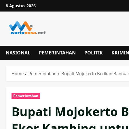
Skip
8 Agustus 2026
to
content
NASIONAL
PEMERINTAHAN
POLITIK
KRIMI
Home
Pemerintahan
Bupati Mojokerto Berikan Bantua
Pemerintahan
Bupati Mojokerto 
Ekor Kambing untu