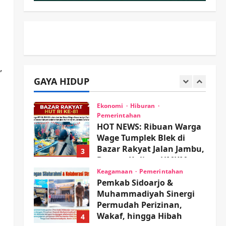
PP Sidoarjo Memanaskan
Mesin Menuju Piala Soccer
2
wartanusa
5 Agustus 2026
Ekonomi
Hiburan
Pemerintahan
HOT NEWS: Ribuan Warga
,
Wage Tumplek Blek di
GAYA HIDUP
Bazar Rakyat Jalan Jambu,
3
Borong Kuliner UMKM
Sambil Nonton Jaranan!
Keagamaan
Pemerintahan
Pemkab Sidoarjo &
wartanusa
4 Agustus 2026
Muhammadiyah Sinergi
Permudah Perizinan,
Wakaf, hingga Hibah
4
wartanusa
4 Agustus 2026
Keagamaan
Pemerintahan
Hadir di Pengajian Qurrota
A’yun, Wabup Sidoarjo
Minta Doa Jamaah Agar
Tetap Amanah Memimpin
5