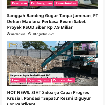
Kesehatan
Pembangunan
Pemerintahan
Memanaskan Mesin Menuju Piala
Soccer
4
wartanusa
5 Agustus 2026
Sanggah Banding Gugur Tanpa Jaminan, PT
Dehan Maulana Perkasa Resmi Sabet
Ekonomi
Hiburan
Pemerintahan
HOT NEWS: Ribuan Warga Wage
Proyek RSUD Sibar Rp 7,9 Miliar
Tumplek Blek di Bazar Rakyat Jalan
wartanusa
10 Agustus 2026
Jambu, Borong Kuliner UMKM Sambil
Nonton Jaranan!
5
wartanusa
4 Agustus 2026
Ekonomi
Pembangunan
Pemerintahan
HOT NEWS: SIHT Sidoarjo Capai Progres
Krusial, Pondasi “Sepatu’ Resmi Diguyur
Cor Pabrikan!