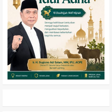
Olahraga
Adu Taktik di Atas Rumput Sintetis:
PWI dan Sapma PP Sidoarjo
Memanaskan Mesin Menuju Piala
Soccer
4
wartanusa
5 Agustus 2026
Ekonomi
Hiburan
Pemerintahan
HOT NEWS: Ribuan Warga Wage
Tumplek Blek di Bazar Rakyat Jalan
Jambu, Borong Kuliner UMKM Sambil
Nonton Jaranan!
5
wartanusa
4 Agustus 2026
Kesehatan
Pembangunan
Pemerintahan
Sanggah Banding Gugur Tanpa
Jaminan, PT Dehan Maulana Perkasa
Resmi Sabet Proyek RSUD Sibar Rp
1
7,9 Miliar
wartanusa
10 Agustus 2026
Kesehatan
Pemerintahan
Ubah Lahan Tidur Jadi Cuan: Wabup
Sidoarjo Apresiasi Inovasi Teh Daun