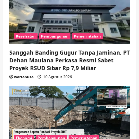
i
o
n
Kesehatan
Pembangunan
Pemerintahan
Sanggah Banding Gugur Tanpa Jaminan, PT
Dehan Maulana Perkasa Resmi Sabet
Proyek RSUD Sibar Rp 7,9 Miliar
wartanusa
10 Agustus 2026
Ekonomi
Pembangunan
Pemerintahan