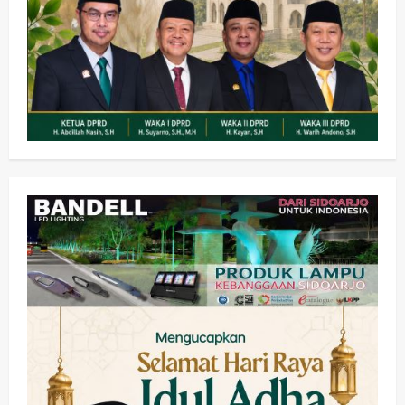
Kesehatan
Pemerintahan
Ubah Lahan Tidur Jadi Cuan: Wabup
Sidoarjo Apresiasi Inovasi Teh Daun
Kumis Kucing Produk Anggota TNI AL
wartanusa
8 Agustus 2026
2
Kesehatan
Pembangunan
Pemerintahan
PANAS! Kalah Tender Proyek RSUD
Sibar Rp 9,9 M, Beranikah CV Tiga
Anugerah Utama Pertaruhkan
3
Jaminan Rp 100 Juta?
wartanusa
5 Agustus 2026