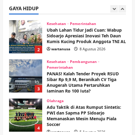
Kumis Kucing Produk Anggota TNI AL
GAYA HIDUP
wartanusa
8 Agustus 2026
2
Kesehatan
Pembangunan
Pemerintahan
PANAS! Kalah Tender Proyek RSUD
Sibar Rp 9,9 M, Beranikah CV Tiga
Anugerah Utama Pertaruhkan
3
Jaminan Rp 100 Juta?
wartanusa
5 Agustus 2026
Olahraga
Adu Taktik di Atas Rumput Sintetis:
PWI dan Sapma PP Sidoarjo
Memanaskan Mesin Menuju Piala
Soccer
4
wartanusa
5 Agustus 2026
Ekonomi
Hiburan
Pemerintahan
HOT NEWS: Ribuan Warga Wage
Tumplek Blek di Bazar Rakyat Jalan
Jambu, Borong Kuliner UMKM Sambil
Nonton Jaranan!
5
wartanusa
4 Agustus 2026