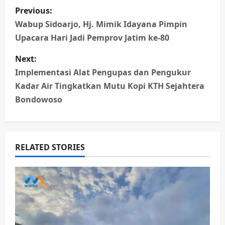
P
Previous:
o
Wabup Sidoarjo, Hj. Mimik Idayana Pimpin
Upacara Hari Jadi Pemprov Jatim ke-80
s
Next:
t
Implementasi Alat Pengupas dan Pengukur
n
Kadar Air Tingkatkan Mutu Kopi KTH Sejahtera
Bondowoso
a
v
RELATED STORIES
i
g
a
t