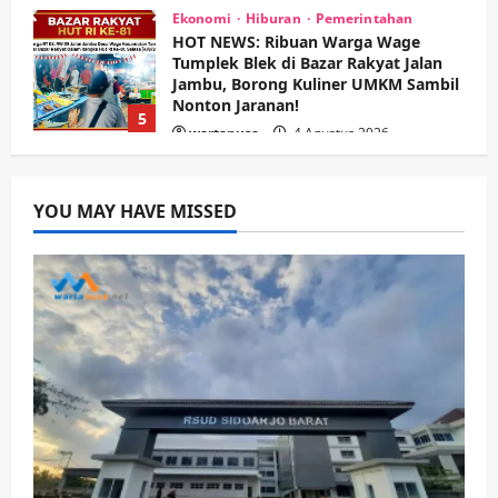
Kesehatan
Pembangunan
Pemerintahan
Sanggah Banding Gugur Tanpa
Jaminan, PT Dehan Maulana Perkasa
Resmi Sabet Proyek RSUD Sibar Rp
1
7,9 Miliar
wartanusa
10 Agustus 2026
Kesehatan
Pemerintahan
Ubah Lahan Tidur Jadi Cuan: Wabup
YOU MAY HAVE MISSED
Sidoarjo Apresiasi Inovasi Teh Daun
Kumis Kucing Produk Anggota TNI AL
wartanusa
8 Agustus 2026
2
Kesehatan
Pembangunan
Pemerintahan
PANAS! Kalah Tender Proyek RSUD
Sibar Rp 9,9 M, Beranikah CV Tiga
Anugerah Utama Pertaruhkan
3
Jaminan Rp 100 Juta?
wartanusa
5 Agustus 2026
Olahraga
Adu Taktik di Atas Rumput Sintetis:
PWI dan Sapma PP Sidoarjo