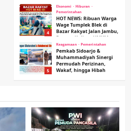
wartanusa
5 Agustus 2026
Ekonomi
Hiburan
Pemerintahan
HOT NEWS: Ribuan Warga
Wage Tumplek Blek di
Bazar Rakyat Jalan Jambu,
4
Borong Kuliner UMKM
Sambil Nonton Jaranan!
Keagamaan
Pemerintahan
Pemkab Sidoarjo &
wartanusa
4 Agustus 2026
Muhammadiyah Sinergi
Permudah Perizinan,
Wakaf, hingga Hibah
5
wartanusa
4 Agustus 2026
Kesehatan
Pemerintahan
Ubah Lahan Tidur Jadi
Cuan: Wabup Sidoarjo
Apresiasi Inovasi Teh Daun
Kumis Kucing Produk
1
Anggota TNI AL
Kesehatan
Pembangunan
wartanusa
8 Agustus 2026
Pemerintahan