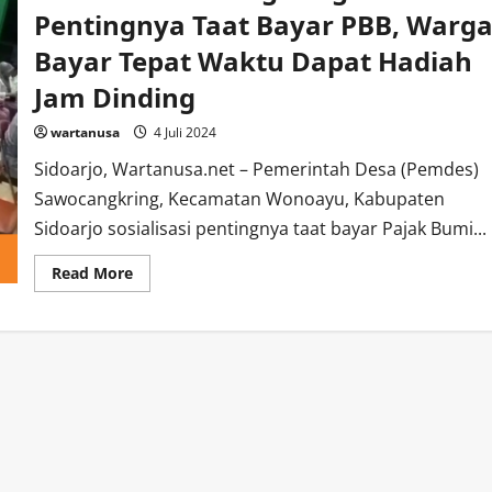
Pentingnya Taat Bayar PBB, Warg
Bayar Tepat Waktu Dapat Hadiah
Jam Dinding
wartanusa
4 Juli 2024
Sidoarjo, Wartanusa.net – Pemerintah Desa (Pemdes)
Sawocangkring, Kecamatan Wonoayu, Kabupaten
Sidoarjo sosialisasi pentingnya taat bayar Pajak Bumi...
Read
Read More
more
about
Pemdes
Sawocangkring
Sosialisasi
Pentingnya
Taat
Bayar
PBB,
Warga
Bayar
Tepat
Waktu
Dapat