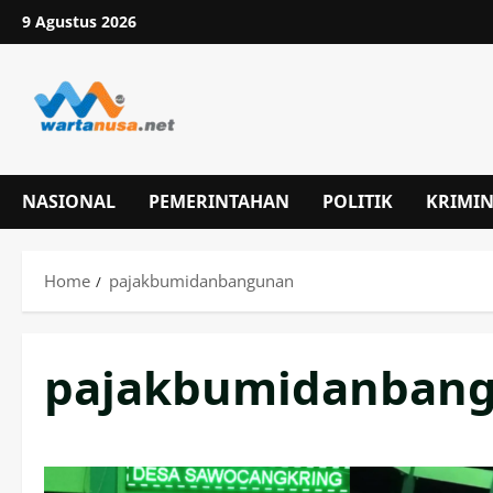
Skip
9 Agustus 2026
to
content
NASIONAL
PEMERINTAHAN
POLITIK
KRIMI
Home
pajakbumidanbangunan
pajakbumidanban