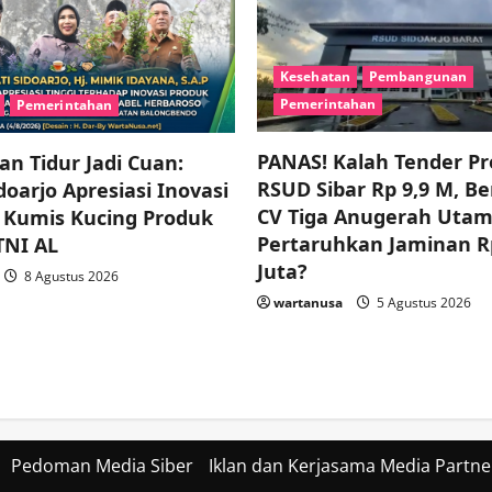
Kesehatan
Pembangunan
Pemerintahan
Pemerintahan
PANAS! Kalah Tender P
n Tidur Jadi Cuan:
RSUD Sibar Rp 9,9 M, B
oarjo Apresiasi Inovasi
CV Tiga Anugerah Uta
 Kumis Kucing Produk
Pertaruhkan Jaminan R
TNI AL
Juta?
8 Agustus 2026
wartanusa
5 Agustus 2026
Pedoman Media Siber
Iklan dan Kerjasama Media Partne