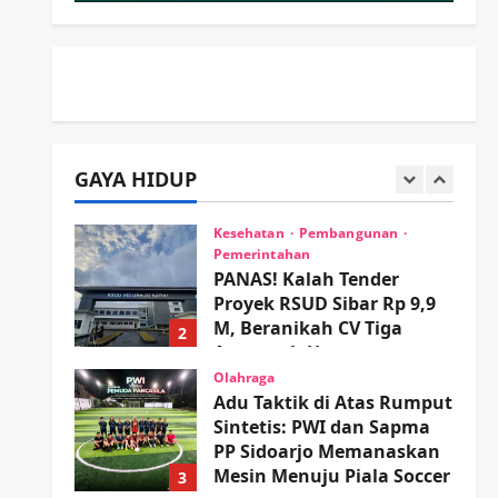
Permudah Perizinan,
Wakaf, hingga Hibah
5
wartanusa
4 Agustus 2026
Kesehatan
Pemerintahan
Ubah Lahan Tidur Jadi
Cuan: Wabup Sidoarjo
Apresiasi Inovasi Teh Daun
GAYA HIDUP
Kumis Kucing Produk
1
Anggota TNI AL
Kesehatan
Pembangunan
wartanusa
8 Agustus 2026
Pemerintahan
PANAS! Kalah Tender
Proyek RSUD Sibar Rp 9,9
M, Beranikah CV Tiga
2
Anugerah Utama
Pertaruhkan Jaminan Rp
Olahraga
100 Juta?
Adu Taktik di Atas Rumput
Sintetis: PWI dan Sapma
wartanusa
5 Agustus 2026
PP Sidoarjo Memanaskan
Mesin Menuju Piala Soccer
3