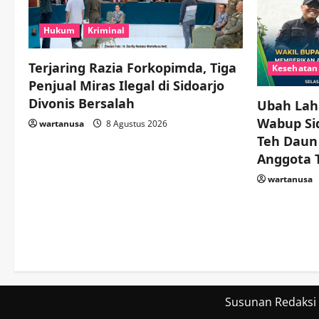
Hukum
Kriminal
Terjaring Razia Forkopimda, Tiga
Kesehatan
Penjual Miras Ilegal di Sidoarjo
Divonis Bersalah
Ubah Laha
Wabup Sid
wartanusa
8 Agustus 2026
Teh Daun
Anggota 
wartanusa
Susunan Redaksi