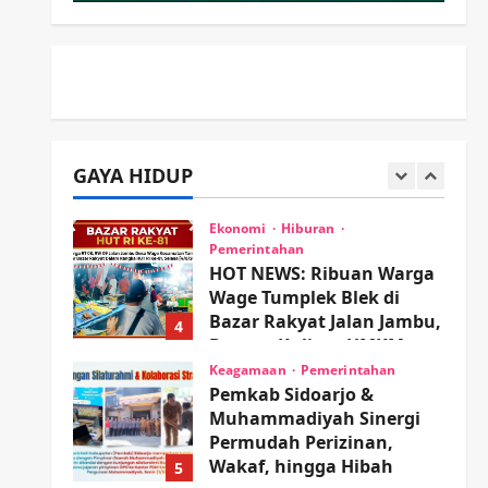
Proyek RSUD Sibar Rp 9,9
M, Beranikah CV Tiga
2
Anugerah Utama
Pertaruhkan Jaminan Rp
Olahraga
100 Juta?
Adu Taktik di Atas Rumput
Sintetis: PWI dan Sapma
wartanusa
5 Agustus 2026
PP Sidoarjo Memanaskan
GAYA HIDUP
Mesin Menuju Piala Soccer
3
wartanusa
5 Agustus 2026
Ekonomi
Hiburan
Pemerintahan
HOT NEWS: Ribuan Warga
Wage Tumplek Blek di
Bazar Rakyat Jalan Jambu,
4
Borong Kuliner UMKM
Sambil Nonton Jaranan!
Keagamaan
Pemerintahan
Pemkab Sidoarjo &
wartanusa
4 Agustus 2026
Muhammadiyah Sinergi
Permudah Perizinan,
Wakaf, hingga Hibah
5