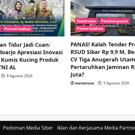
Kesehatan
Pembangunan
Pemerintahan
Pemerintahan
PANAS! Kalah Tender P
n Tidur Jadi Cuan:
RSUD Sibar Rp 9,9 M, B
oarjo Apresiasi Inovasi
CV Tiga Anugerah Uta
 Kumis Kucing Produk
Pertaruhkan Jaminan R
TNI AL
Juta?
8 Agustus 2026
wartanusa
5 Agustus 2026
Pedoman Media Siber
Iklan dan Kerjasama Media Partne