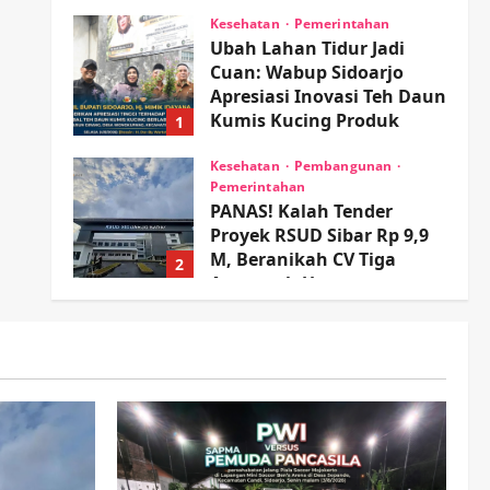
wartanusa
4 Agustus 2026
Kesehatan
Pemerintahan
Ubah Lahan Tidur Jadi
Cuan: Wabup Sidoarjo
Apresiasi Inovasi Teh Daun
Kumis Kucing Produk
1
Anggota TNI AL
Kesehatan
Pembangunan
wartanusa
8 Agustus 2026
Pemerintahan
PANAS! Kalah Tender
Proyek RSUD Sibar Rp 9,9
M, Beranikah CV Tiga
2
Anugerah Utama
Pertaruhkan Jaminan Rp
Olahraga
100 Juta?
Adu Taktik di Atas Rumput
Sintetis: PWI dan Sapma
wartanusa
5 Agustus 2026
PP Sidoarjo Memanaskan
Mesin Menuju Piala Soccer
3
wartanusa
5 Agustus 2026
Ekonomi
Hiburan
Pemerintahan