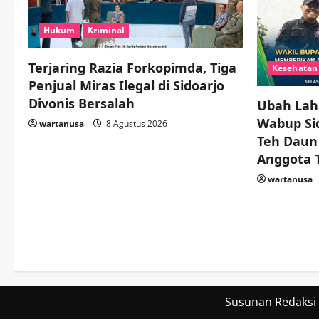
Hukum
Kriminal
Terjaring Razia Forkopimda, Tiga
Kesehatan
Penjual Miras Ilegal di Sidoarjo
Divonis Bersalah
Ubah Laha
Wabup Sid
wartanusa
8 Agustus 2026
Teh Daun
Anggota 
wartanusa
Susunan Redaksi