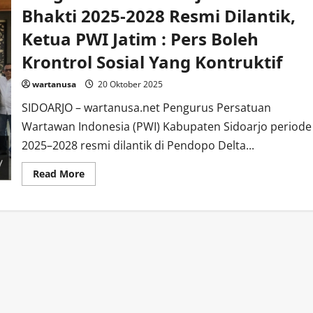
Bhakti 2025-2028 Resmi Dilantik,
Ketua PWI Jatim : Pers Boleh
Krontrol Sosial Yang Kontruktif
wartanusa
20 Oktober 2025
SIDOARJO – wartanusa.net Pengurus Persatuan
Wartawan Indonesia (PWI) Kabupaten Sidoarjo periode
2025–2028 resmi dilantik di Pendopo Delta...
Read
Read More
more
about
Pengurus
PWI
Sidoarjo
Masa
Bhakti
2025-
2028
Resmi
Dilantik,
Ketua
PWI
Jatim