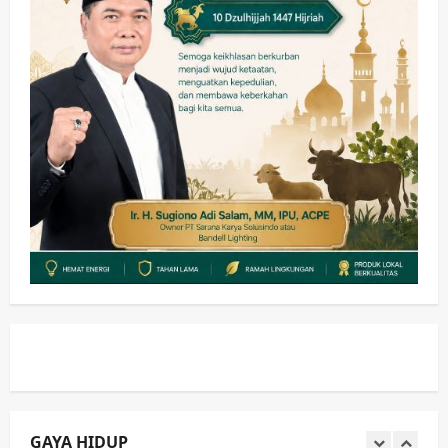
PWI dan Sapma PP Sidoarjo
Memanaskan Mesin Menuju Piala
Soccer
3
wartanusa
5 Agustus 2026
Ekonomi
Hiburan
Pemerintahan
HOT NEWS: Ribuan Warga Wage
Tumplek Blek di Bazar Rakyat Jalan
Jambu, Borong Kuliner UMKM Sambil
Nonton Jaranan!
4
wartanusa
4 Agustus 2026
Keagamaan
Pemerintahan
Pemkab Sidoarjo & Muhammadiyah
Sinergi Permudah Perizinan, Wakaf,
hingga Hibah
wartanusa
4 Agustus 2026
5
Kesehatan
Pemerintahan
Ubah Lahan Tidur Jadi Cuan: Wabup
Sidoarjo Apresiasi Inovasi Teh Daun
Kumis Kucing Produk Anggota TNI AL
GAYA HIDUP
wartanusa
8 Agustus 2026