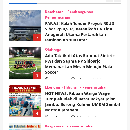
1
Kesehatan
Pembangunan
Pemerintahan
PANAS! Kalah Tender Proyek RSUD
Sibar Rp 9,9 M, Beranikah CV Tiga
Anugerah Utama Pertaruhkan
2
Jaminan Rp 100 Juta?
wartanusa
5 Agustus 2026
Olahraga
Adu Taktik di Atas Rumput Sintetis:
PWI dan Sapma PP Sidoarjo
Memanaskan Mesin Menuju Piala
Soccer
3
wartanusa
5 Agustus 2026
Ekonomi
Hiburan
Pemerintahan
HOT NEWS: Ribuan Warga Wage
Tumplek Blek di Bazar Rakyat Jalan
Jambu, Borong Kuliner UMKM Sambil
Nonton Jaranan!
4
wartanusa
4 Agustus 2026
Keagamaan
Pemerintahan