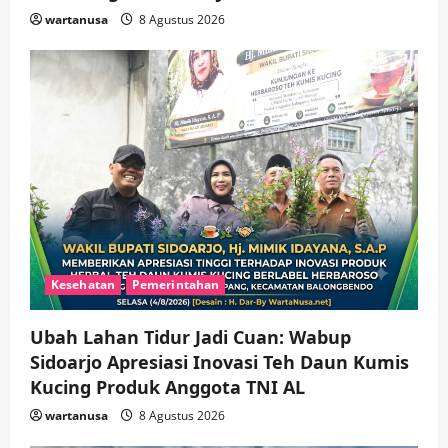
Soccer
3
wartanusa
8 Agustus 2026
wartanusa
5 Agustus 2026
Ekonomi
Hiburan
Pemerintahan
HOT NEWS: Ribuan Warga Wage
Tumplek Blek di Bazar Rakyat Jalan
Jambu, Borong Kuliner UMKM Sambil
Nonton Jaranan!
4
wartanusa
4 Agustus 2026
Keagamaan
Pemerintahan
Pemkab Sidoarjo & Muhammadiyah
Sinergi Permudah Perizinan, Wakaf,
hingga Hibah
wartanusa
4 Agustus 2026
5
Kesehatan
Pemerintahan
Ubah Lahan Tidur Jadi Cuan: Wabup
Sidoarjo Apresiasi Inovasi Teh Daun Kumis
Kucing Produk Anggota TNI AL
wartanusa
8 Agustus 2026