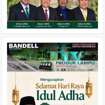
Kesehatan
Pembangunan
Pemerintahan
PANAS! Kalah Tender Proyek RSUD
Sibar Rp 9,9 M, Beranikah CV Tiga
Anugerah Utama Pertaruhkan
2
Jaminan Rp 100 Juta?
wartanusa
5 Agustus 2026
Olahraga
Adu Taktik di Atas Rumput Sintetis: