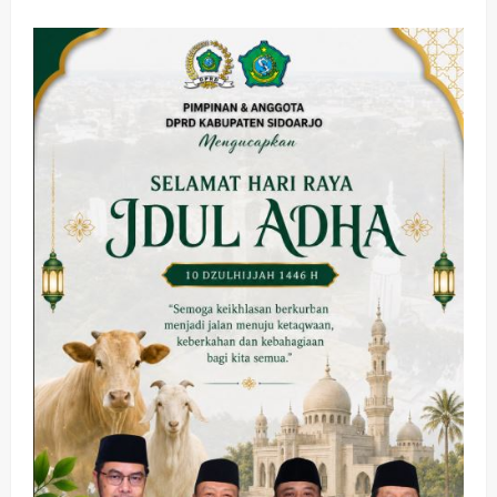
Waterpark:
Destinasi
Wahana
Air
dengan
Kolam
Ombak
Satu-
satunya
di
Bali