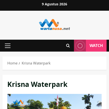
Skip
9 Agustus 2026
to
content
WATCH
Primary
Menu
Home
Krisna Waterpark
Krisna Waterpark