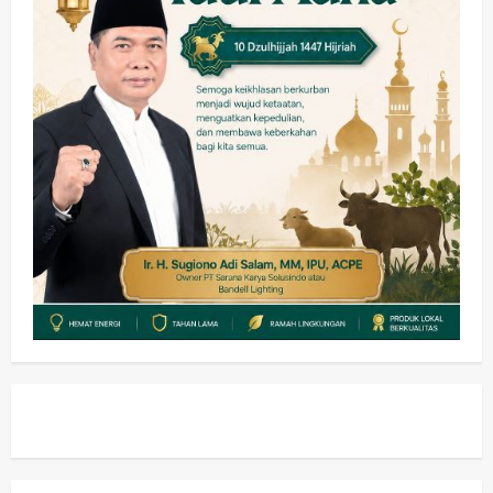
Hadir di Pengajian Qurrota A’yun,
Wabup Sidoarjo Minta Doa Jamaah
Agar Tetap Amanah Memimpin
wartanusa
4 Agustus 2026
5
Kesehatan
Pembangunan
Pemerintahan
PANAS! Kalah Tender Proyek RSUD
Sibar Rp 9,9 M, Beranikah CV Tiga
Anugerah Utama Pertaruhkan
1
Jaminan Rp 100 Juta?
wartanusa
5 Agustus 2026
Olahraga
Adu Taktik di Atas Rumput Sintetis:
PWI dan Sapma PP Sidoarjo
Memanaskan Mesin Menuju Piala
Soccer
2
wartanusa
5 Agustus 2026
Ekonomi
Hiburan
Pemerintahan
HOT NEWS: Ribuan Warga Wage
Tumplek Blek di Bazar Rakyat Jalan
Jambu, Borong Kuliner UMKM Sambil