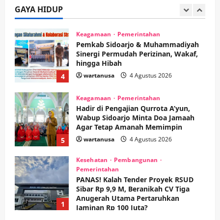
Nonton Jaranan!
GAYA HIDUP
3
wartanusa
4 Agustus 2026
Keagamaan
Pemerintahan
Pemkab Sidoarjo & Muhammadiyah
Sinergi Permudah Perizinan, Wakaf,
hingga Hibah
wartanusa
4 Agustus 2026
4
Keagamaan
Pemerintahan
Hadir di Pengajian Qurrota A’yun,
Wabup Sidoarjo Minta Doa Jamaah
Agar Tetap Amanah Memimpin
wartanusa
4 Agustus 2026
5
Kesehatan
Pembangunan
Pemerintahan
PANAS! Kalah Tender Proyek RSUD
Sibar Rp 9,9 M, Beranikah CV Tiga
Anugerah Utama Pertaruhkan
1
Jaminan Rp 100 Juta?
wartanusa
5 Agustus 2026