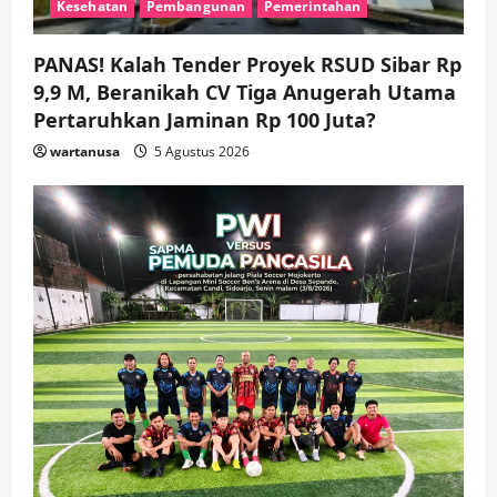
Kesehatan
Pembangunan
Pemerintahan
Agar Tetap Amanah Memimpin
wartanusa
4 Agustus 2026
5
PANAS! Kalah Tender Proyek RSUD Sibar Rp
9,9 M, Beranikah CV Tiga Anugerah Utama
Pertaruhkan Jaminan Rp 100 Juta?
wartanusa
5 Agustus 2026