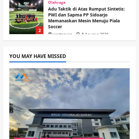
Olahraga
Adu Taktik di Atas Rumput Sintetis:
PWI dan Sapma PP Sidoarjo
Memanaskan Mesin Menuju Piala
Soccer
2
wartanusa
5 Agustus 2026
Ekonomi
Hiburan
Pemerintahan
HOT NEWS: Ribuan Warga Wage
Tumplek Blek di Bazar Rakyat Jalan
YOU MAY HAVE MISSED
Jambu, Borong Kuliner UMKM Sambil
Nonton Jaranan!
3
wartanusa
4 Agustus 2026
Keagamaan
Pemerintahan
Pemkab Sidoarjo & Muhammadiyah
Sinergi Permudah Perizinan, Wakaf,
hingga Hibah
wartanusa
4 Agustus 2026
4
Keagamaan
Pemerintahan
Hadir di Pengajian Qurrota A’yun,
Wabup Sidoarjo Minta Doa Jamaah