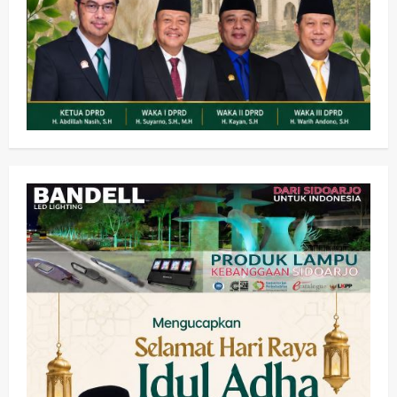
Olahraga
Adu Taktik di Atas Rumput Sintetis:
PWI dan Sapma PP Sidoarjo
Memanaskan Mesin Menuju Piala
Soccer
2
wartanusa
5 Agustus 2026
Ekonomi
Hiburan
Pemerintahan
HOT NEWS: Ribuan Warga Wage
Tumplek Blek di Bazar Rakyat Jalan
Jambu, Borong Kuliner UMKM Sambil
Nonton Jaranan!
3
wartanusa
4 Agustus 2026
Keagamaan
Pemerintahan
Pemkab Sidoarjo & Muhammadiyah
Sinergi Permudah Perizinan, Wakaf,
hingga Hibah
wartanusa
4 Agustus 2026
4
Keagamaan
Pemerintahan