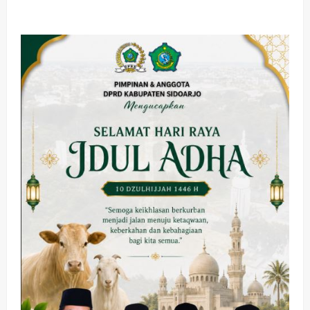
about
Tinjau
Lapangan
Gelora
Delta,
Komisi
C
DPRD
Sidoarjo
Minta
Penambahan
Pagar
Penutup
Sekretariat
Cabor