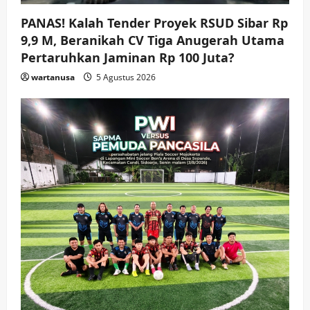
Keagamaan
Pemerintahan
PANAS! Kalah Tender Proyek RSUD Sibar Rp
Pemkab Sidoarjo & Muhammadiyah
Sinergi Permudah Perizinan, Wakaf,
9,9 M, Beranikah CV Tiga Anugerah Utama
hingga Hibah
Pertaruhkan Jaminan Rp 100 Juta?
wartanusa
4 Agustus 2026
4
wartanusa
5 Agustus 2026
Keagamaan
Pemerintahan
Hadir di Pengajian Qurrota A’yun,
Wabup Sidoarjo Minta Doa Jamaah
Agar Tetap Amanah Memimpin
wartanusa
4 Agustus 2026
5