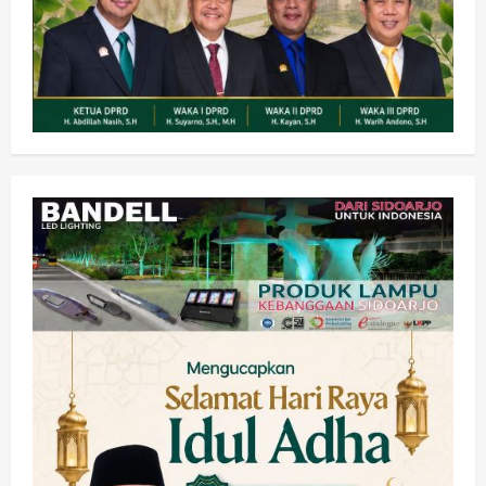
Olahraga
Adu Taktik di Atas Rumput Sintetis:
PWI dan Sapma PP Sidoarjo
Memanaskan Mesin Menuju Piala
Soccer
2
wartanusa
5 Agustus 2026
Ekonomi
Hiburan
Pemerintahan
HOT NEWS: Ribuan Warga Wage
Tumplek Blek di Bazar Rakyat Jalan
Jambu, Borong Kuliner UMKM Sambil
Nonton Jaranan!