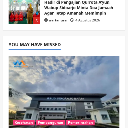
wartanusa
4 Agustus 2026
5
Kesehatan
Pembangunan
Pemerintahan
PANAS! Kalah Tender Proyek RSUD
Sibar Rp 9,9 M, Beranikah CV Tiga
Anugerah Utama Pertaruhkan
1
YOU MAY HAVE MISSED
Jaminan Rp 100 Juta?
wartanusa
5 Agustus 2026
Olahraga
Adu Taktik di Atas Rumput Sintetis:
PWI dan Sapma PP Sidoarjo
Memanaskan Mesin Menuju Piala
Soccer
2
wartanusa
5 Agustus 2026
Ekonomi
Hiburan
Pemerintahan
HOT NEWS: Ribuan Warga Wage
Tumplek Blek di Bazar Rakyat Jalan
Jambu, Borong Kuliner UMKM Sambil
Nonton Jaranan!
3
wartanusa
4 Agustus 2026
Kesehatan
Pembangunan
Pemerintahan