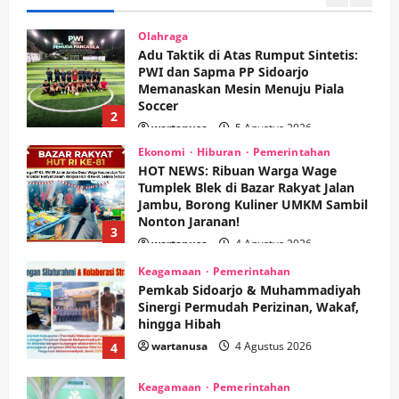
Adu Taktik di Atas Rumput Sintetis:
PWI dan Sapma PP Sidoarjo
Memanaskan Mesin Menuju Piala
Soccer
2
wartanusa
5 Agustus 2026
Ekonomi
Hiburan
Pemerintahan
HOT NEWS: Ribuan Warga Wage
Tumplek Blek di Bazar Rakyat Jalan
Jambu, Borong Kuliner UMKM Sambil
Nonton Jaranan!
3
wartanusa
4 Agustus 2026
Keagamaan
Pemerintahan
Pemkab Sidoarjo & Muhammadiyah
Sinergi Permudah Perizinan, Wakaf,
hingga Hibah
wartanusa
4 Agustus 2026
4
Keagamaan
Pemerintahan
Hadir di Pengajian Qurrota A’yun,
Wabup Sidoarjo Minta Doa Jamaah
Agar Tetap Amanah Memimpin