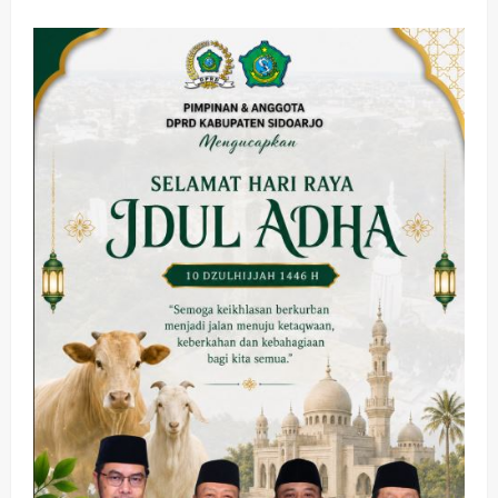
Waterpark:
Destinasi
Wahana
Air
dengan
Kolam
Ombak
Satu-
satunya
di
Bali