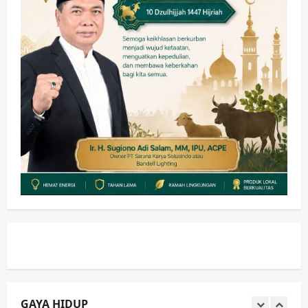
3
wartanusa
4 Agustus 2026
Keagamaan
Pemerintahan
Pemkab Sidoarjo & Muhammadiyah
Sinergi Permudah Perizinan, Wakaf,
hingga Hibah
wartanusa
4 Agustus 2026
4
Keagamaan
Pemerintahan
Hadir di Pengajian Qurrota A’yun,
Wabup Sidoarjo Minta Doa Jamaah
Agar Tetap Amanah Memimpin
wartanusa
4 Agustus 2026
5
Kesehatan
Pembangunan
Pemerintahan
PANAS! Kalah Tender Proyek RSUD
Sibar Rp 9,9 M, Beranikah CV Tiga
Anugerah Utama Pertaruhkan
1
Jaminan Rp 100 Juta?
wartanusa
5 Agustus 2026
GAYA HIDUP
Olahraga