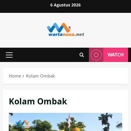
Skip
6 Agustus 2026
to
content
WATCH
Primary
Menu
Home
Kolam Ombak
Kolam Ombak