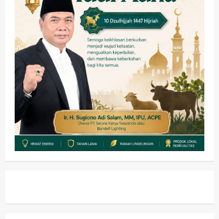
Pemkab Sidoarjo & Muhammadiyah
Sinergi Permudah Perizinan, Wakaf,
hingga Hibah
wartanusa
4 Agustus 2026
5
Kesehatan
Pemerintahan
Ubah Lahan Tidur Jadi Cuan: Wabup
Sidoarjo Apresiasi Inovasi Teh Daun
Kumis Kucing Produk Anggota TNI AL
wartanusa
8 Agustus 2026
1
Kesehatan
Pembangunan
Pemerintahan
PANAS! Kalah Tender Proyek RSUD
Sibar Rp 9,9 M, Beranikah CV Tiga
Anugerah Utama Pertaruhkan
2
Jaminan Rp 100 Juta?
wartanusa
5 Agustus 2026
Olahraga
Adu Taktik di Atas Rumput Sintetis:
PWI dan Sapma PP Sidoarjo
Memanaskan Mesin Menuju Piala