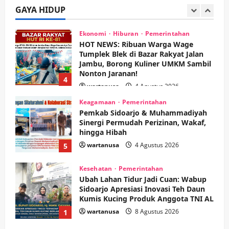
Soccer
GAYA HIDUP
3
wartanusa
5 Agustus 2026
Ekonomi
Hiburan
Pemerintahan
HOT NEWS: Ribuan Warga Wage
Tumplek Blek di Bazar Rakyat Jalan
Jambu, Borong Kuliner UMKM Sambil
Nonton Jaranan!
4
wartanusa
4 Agustus 2026
Keagamaan
Pemerintahan
Pemkab Sidoarjo & Muhammadiyah
Sinergi Permudah Perizinan, Wakaf,
hingga Hibah
wartanusa
4 Agustus 2026
5
Kesehatan
Pemerintahan
Ubah Lahan Tidur Jadi Cuan: Wabup
Sidoarjo Apresiasi Inovasi Teh Daun
Kumis Kucing Produk Anggota TNI AL
wartanusa
8 Agustus 2026
1