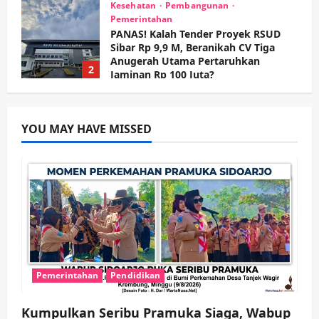
Kesehatan
Pembangunan
Pemerintahan
PANAS! Kalah Tender Proyek RSUD
Sibar Rp 9,9 M, Beranikah CV Tiga
Anugerah Utama Pertaruhkan
2
Jaminan Rp 100 Juta?
wartanusa
5 Agustus 2026
Olahraga
Adu Taktik di Atas Rumput Sintetis:
PWI dan Sapma PP Sidoarjo
YOU MAY HAVE MISSED
Memanaskan Mesin Menuju Piala
Soccer
3
wartanusa
5 Agustus 2026
Ekonomi
Hiburan
Pemerintahan
HOT NEWS: Ribuan Warga Wage
Tumplek Blek di Bazar Rakyat Jalan
Jambu, Borong Kuliner UMKM Sambil
Nonton Jaranan!
4
wartanusa
4 Agustus 2026
Pemerintahan
Pendidikan
Keagamaan
Pemerintahan
Pemkab Sidoarjo & Muhammadiyah
Kumpulkan Seribu Pramuka Siaga, Wabup
Sinergi Permudah Perizinan, Wakaf,