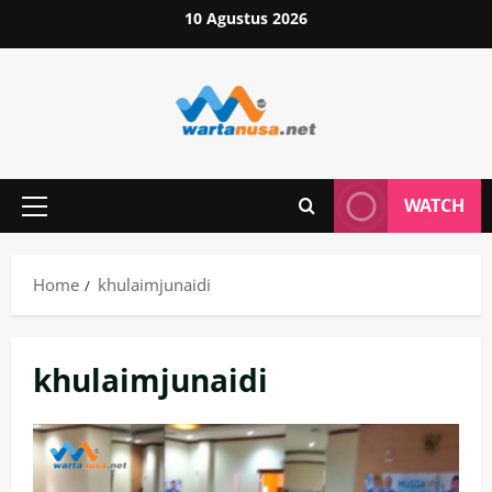
Skip
10 Agustus 2026
to
content
WATCH
Primary
Menu
Home
khulaimjunaidi
khulaimjunaidi