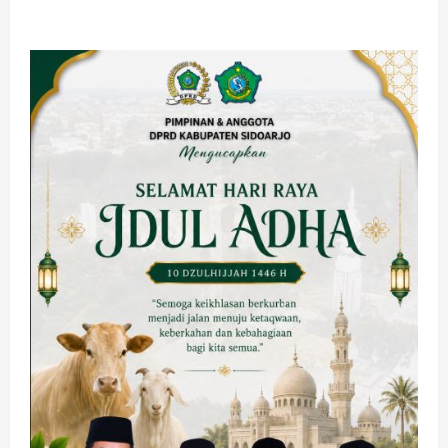
about
Batas
Waktu
Penetapan
KSB
Terlewati,
Kepengurusan
DPD
PAN
Sidoarjo
Masih
Menunggu
Keputusan
DPP