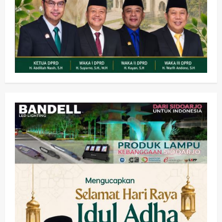
Kesehatan
Pembangunan
Pemerintahan
PANAS! Kalah Tender Proyek RSUD
Sibar Rp 9,9 M, Beranikah CV Tiga
Anugerah Utama Pertaruhkan
2
Jaminan Rp 100 Juta?
wartanusa
5 Agustus 2026
Olahraga
Adu Taktik di Atas Rumput Sintetis:
PWI dan Sapma PP Sidoarjo
Memanaskan Mesin Menuju Piala
Soccer
3
wartanusa
5 Agustus 2026
Ekonomi
Hiburan
Pemerintahan
HOT NEWS: Ribuan Warga Wage
Tumplek Blek di Bazar Rakyat Jalan
Jambu, Borong Kuliner UMKM Sambil
Nonton Jaranan!
4
wartanusa
4 Agustus 2026
Keagamaan
Pemerintahan