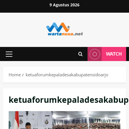
Skip
9 Agustus 2026
to
content
WATCH
Primary
Menu
Home
ketuaforumkepaladesakabupatensidoarjo
ketuaforumkepaladesakabup