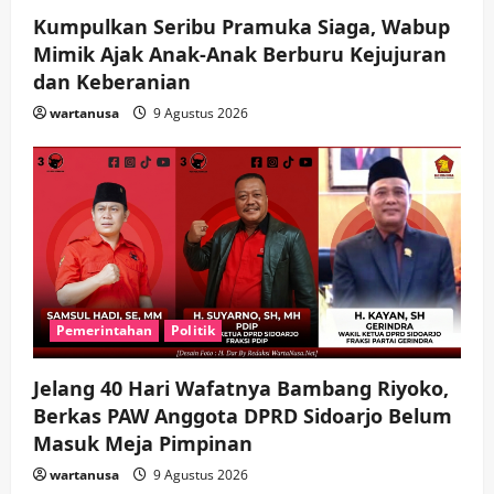
Agustus
wartanusa
Kumpulkan Seribu Pramuka Siaga, Wabup
2026
5
Mimik Ajak Anak-Anak Berburu Kejujuran
Agustus
dan Keberanian
2026
wartanusa
9 Agustus 2026
Pemerintahan
Politik
Jelang 40 Hari Wafatnya Bambang Riyoko,
Berkas PAW Anggota DPRD Sidoarjo Belum
Masuk Meja Pimpinan ​
wartanusa
9 Agustus 2026