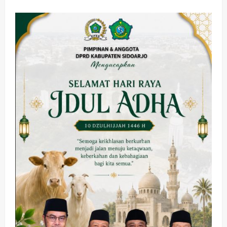
Sidoarjo
Gelar
Retret
Kades
di
Puslat
Rindam
V/Brawijaya
Malang