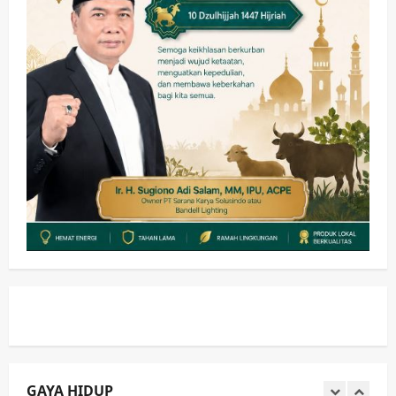
PANAS! Kalah Tender Proyek RSUD
Sibar Rp 9,9 M, Beranikah CV Tiga
Anugerah Utama Pertaruhkan
1
Jaminan Rp 100 Juta?
wartanusa
5 Agustus 2026
Olahraga
Adu Taktik di Atas Rumput Sintetis:
PWI dan Sapma PP Sidoarjo
Memanaskan Mesin Menuju Piala
Soccer
2
wartanusa
5 Agustus 2026
Ekonomi
Hiburan
Pemerintahan
HOT NEWS: Ribuan Warga Wage
Tumplek Blek di Bazar Rakyat Jalan
Jambu, Borong Kuliner UMKM Sambil
Nonton Jaranan!
3
wartanusa
4 Agustus 2026
Keagamaan
Pemerintahan
Pemkab Sidoarjo & Muhammadiyah
Sinergi Permudah Perizinan, Wakaf,
hingga Hibah
GAYA HIDUP
wartanusa
4 Agustus 2026