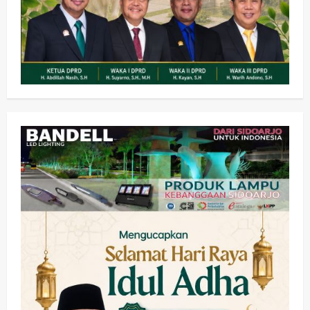
wartanusa
5 Agustus 2026
Ekonomi
Hiburan
Pemerintahan
HOT NEWS: Ribuan Warga Wage
Tumplek Blek di Bazar Rakyat Jalan
Jambu, Borong Kuliner UMKM Sambil
Nonton Jaranan!
3
wartanusa
4 Agustus 2026
Keagamaan
Pemerintahan
Pemkab Sidoarjo & Muhammadiyah
Sinergi Permudah Perizinan, Wakaf,
hingga Hibah
wartanusa
4 Agustus 2026
4
Keagamaan
Pemerintahan
Hadir di Pengajian Qurrota A’yun,
Wabup Sidoarjo Minta Doa Jamaah
Agar Tetap Amanah Memimpin
wartanusa
4 Agustus 2026
5
Kesehatan
Pembangunan
Pemerintahan