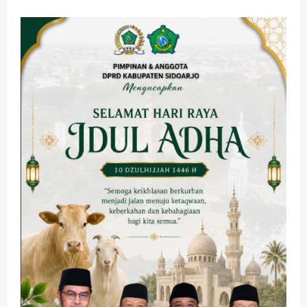
Sidoarjo
Tinjau
Perbaikan
Jalan
di
Sejumlah
Ruas
Olahraga
Adu Taktik di Atas Rumput Sintetis:
PWI dan Sapma PP Sidoarjo
Memanaskan Mesin Menuju Piala
Soccer
2