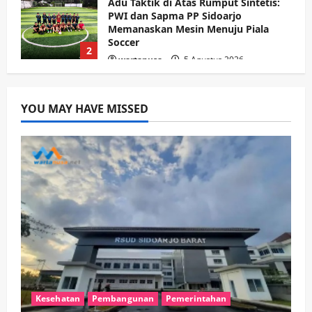
HOT NEWS: Ribuan Warga Wage
Tumplek Blek di Bazar Rakyat Jalan
Jambu, Borong Kuliner UMKM Sambil
Nonton Jaranan!
3
wartanusa
4 Agustus 2026
Keagamaan
Pemerintahan
Pemkab Sidoarjo & Muhammadiyah
YOU MAY HAVE MISSED
Sinergi Permudah Perizinan, Wakaf,
hingga Hibah
wartanusa
4 Agustus 2026
4
Keagamaan
Pemerintahan
Hadir di Pengajian Qurrota A’yun,
Wabup Sidoarjo Minta Doa Jamaah
Agar Tetap Amanah Memimpin
wartanusa
4 Agustus 2026
5
Kesehatan
Pembangunan
Pemerintahan