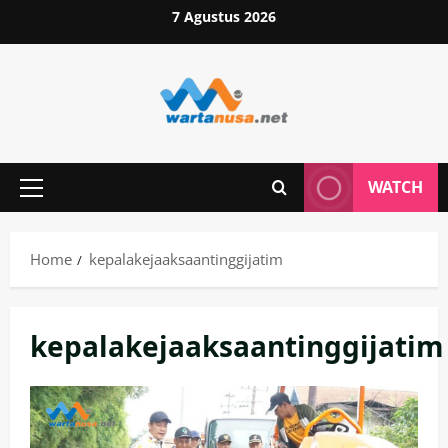
Skip
7 Agustus 2026
to
content
WATCH
Primary
Menu
Home
kepalakejaaksaantinggijatim
kepalakejaaksaantinggijatim