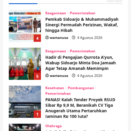
4
Keagamaan
Pemerintahan
Hadir di Pengajian Qurrota A’yun,
Wabup Sidoarjo Minta Doa Jamaah
Agar Tetap Amanah Memimpin
wartanusa
4 Agustus 2026
5
Kesehatan
Pembangunan
Pemerintahan
PANAS! Kalah Tender Proyek RSUD
Sibar Rp 9,9 M, Beranikah CV Tiga
Anugerah Utama Pertaruhkan
1
Jaminan Rp 100 Juta?
wartanusa
5 Agustus 2026
Olahraga
Adu Taktik di Atas Rumput Sintetis:
PWI dan Sapma PP Sidoarjo
Memanaskan Mesin Menuju Piala
Soccer
2
wartanusa
5 Agustus 2026
Ekonomi
Hiburan
Pemerintahan