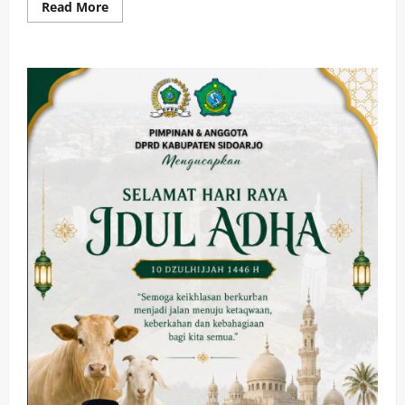
Read
Read More
more
about
Wakil
Bupati
Sidoarjo
Serahkan
Bantuan
Kursi
Roda
kepada
Dua
Warga
Penyandang
Disabilitas
di
Tulangan