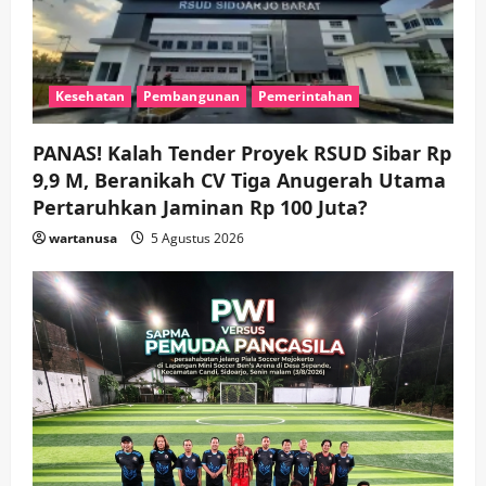
Jaranan!
Agustus
2026
wartanusa
4
Kesehatan
Pembangunan
Pemerintahan
Agustus
2026
PANAS! Kalah Tender Proyek RSUD Sibar Rp
9,9 M, Beranikah CV Tiga Anugerah Utama
Pertaruhkan Jaminan Rp 100 Juta?
wartanusa
5 Agustus 2026