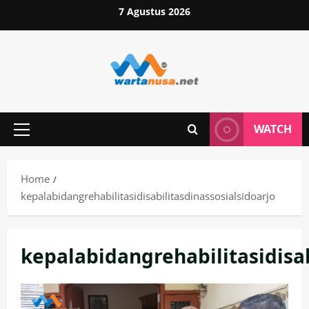
Skip
7 Agustus 2026
to
content
WATCH
Primary
Menu
Home
kepalabidangrehabilitasidisabilitasdinassosialsidoarjo
kepalabidangrehabilitasidisab