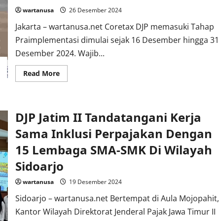
T
wartanusa
26 Desember 2024
Atau
81,
45%
Jakarta – wartanusa.net Coretax DJP memasuki Tahap
Dari
Praimplementasi dimulai sejak 16 Desember hingga 31
Target
Rp.
Desember 2024. Wajib...
287,
6
T
Read
Read More
more
about
Memasuki
Tahap
Praimplementasi,
DJP Jatim II Tandatangani Kerja
WP
Dapat
Login
Sama Inklusi Perpajakan Dengan
Ke
Coretax
15 Lembaga SMA-SMK Di Wilayah
DJP
Berlaku
Sidoarjo
Sejak
24
Desember
wartanusa
19 Desember 2024
2024
Sidoarjo – wartanusa.net Bertempat di Aula Mojopahit,
Kantor Wilayah Direktorat Jenderal Pajak Jawa Timur II