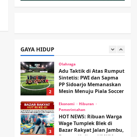
Minta Doa Jamaah Agar
Tetap Amanah Memimpin
5
wartanusa
4 Agustus 2026
Kesehatan
Pembangunan
Pemerintahan
PANAS! Kalah Tender
Proyek RSUD Sibar Rp 9,9
GAYA HIDUP
M, Beranikah CV Tiga
1
Anugerah Utama
Pertaruhkan Jaminan Rp
Olahraga
100 Juta?
Adu Taktik di Atas Rumput
Sintetis: PWI dan Sapma
wartanusa
5 Agustus 2026
PP Sidoarjo Memanaskan
Mesin Menuju Piala Soccer
2
wartanusa
5 Agustus 2026
Ekonomi
Hiburan
Pemerintahan
HOT NEWS: Ribuan Warga
Wage Tumplek Blek di
Bazar Rakyat Jalan Jambu,
3
Borong Kuliner UMKM