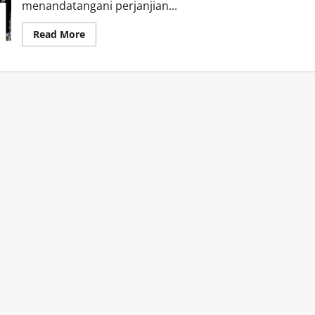
menandatangani perjanjian...
Read
Read More
more
about
DJP
Jatim
II
Tandatangani
Kerja
Sama
Inklusi
Perpajakan
Dengan
15
Lembaga
SMA-
SMK
Di
Wilayah
Sidoarjo