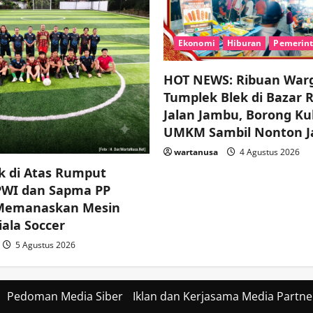
Ekonomi
Hiburan
Pemerin
HOT NEWS: Ribuan War
Tumplek Blek di Bazar 
Jalan Jambu, Borong Ku
UMKM Sambil Nonton J
wartanusa
4 Agustus 2026
k di Atas Rumput
 PWI dan Sapma PP
 Memanaskan Mesin
ala Soccer
5 Agustus 2026
Pedoman Media Siber
Iklan dan Kerjasama Media Partne