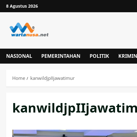
Skip
8 Agustus 2026
to
content
NASIONAL
PEMERINTAHAN
POLITIK
KRIMI
Home
kanwildjpIIjawatimur
kanwildjpIIjawati