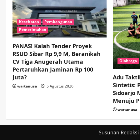
Kesehatan
Pembangunan
Pemerintahan
PANAS! Kalah Tender Proyek
RSUD Sibar Rp 9,9 M, Beranikah
CV Tiga Anugerah Utama
Olahraga
Pertaruhkan Jaminan Rp 100
Juta?
Adu Takti
Sintetis:
wartanusa
5 Agustus 2026
Sidoarjo
Menuju Pi
wartanusa
Susunan Redaksi