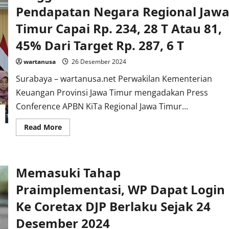
Pendapatan Negara Regional Jaw
Timur Capai Rp. 234, 28 T Atau 81,
45% Dari Target Rp. 287, 6 T
wartanusa
26 Desember 2024
Surabaya – wartanusa.net Perwakilan Kementerian
Keuangan Provinsi Jawa Timur mengadakan Press
Conference APBN KiTa Regional Jawa Timur...
Read
Read More
more
about
Hingga
November
2024
Memasuki Tahap
Pendapatan
Negara
Regional
Praimplementasi, WP Dapat Login
Jawa
Timur
Ke Coretax DJP Berlaku Sejak 24
Capai
Rp.
Desember 2024
234,
28