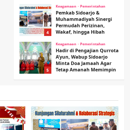
Sambil Nonton Jaranan!
Keagamaan
Pemerintahan
Pemkab Sidoarjo &
wartanusa
4 Agustus 2026
Muhammadiyah Sinergi
Permudah Perizinan,
Wakaf, hingga Hibah
4
wartanusa
4 Agustus 2026
Keagamaan
Pemerintahan
Hadir di Pengajian Qurrota
A’yun, Wabup Sidoarjo
Minta Doa Jamaah Agar
Tetap Amanah Memimpin
5
wartanusa
4 Agustus 2026
Kesehatan
Pembangunan
Pemerintahan
PANAS! Kalah Tender
Proyek RSUD Sibar Rp 9,9
M, Beranikah CV Tiga
1
Anugerah Utama
Pertaruhkan Jaminan Rp
Olahraga
100 Juta?
Adu Taktik di Atas Rumput