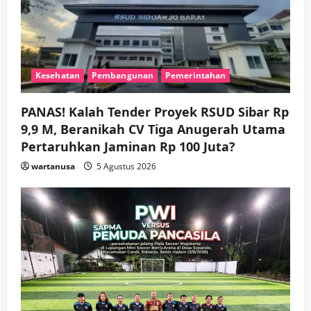
wartanusa
4 Agustus 2026
4
Keagamaan
Pemerintahan
Hadir di Pengajian Qurrota A’yun,
Wabup Sidoarjo Minta Doa Jamaah
Kesehatan
Pembangunan
Pemerintahan
Agar Tetap Amanah Memimpin
wartanusa
4 Agustus 2026
5
PANAS! Kalah Tender Proyek RSUD Sibar Rp
9,9 M, Beranikah CV Tiga Anugerah Utama
Pertaruhkan Jaminan Rp 100 Juta?
wartanusa
5 Agustus 2026