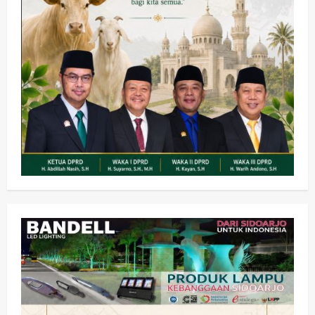
Olahraga
Adu Taktik di Atas Rumput Sintetis:
PWI dan Sapma PP Sidoarjo
Memanaskan Mesin Menuju Piala
Soccer
2
wartanusa
5 Agustus 2026
Ekonomi
Hiburan
Pemerintahan
HOT NEWS: Ribuan Warga Wage
Tumplek Blek di Bazar Rakyat Jalan
Jambu, Borong Kuliner UMKM Sambil
Nonton Jaranan!
3
wartanusa
4 Agustus 2026
Keagamaan
Pemerintahan
Pemkab Sidoarjo & Muhammadiyah