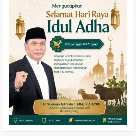
Sinergi Permudah Perizinan, Wakaf,
hingga Hibah
wartanusa
4 Agustus 2026
4
Keagamaan
Pemerintahan
Hadir di Pengajian Qurrota A’yun,
Wabup Sidoarjo Minta Doa Jamaah
Agar Tetap Amanah Memimpin
wartanusa
4 Agustus 2026
5
Kesehatan
Pembangunan
Pemerintahan
PANAS! Kalah Tender Proyek RSUD
Sibar Rp 9,9 M, Beranikah CV Tiga
Anugerah Utama Pertaruhkan
1
Jaminan Rp 100 Juta?
wartanusa
5 Agustus 2026
Olahraga
Adu Taktik di Atas Rumput Sintetis:
PWI dan Sapma PP Sidoarjo
Memanaskan Mesin Menuju Piala
Soccer
2