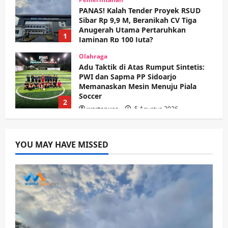
PANAS! Kalah Tender Proyek RSUD
Sibar Rp 9,9 M, Beranikah CV Tiga
Anugerah Utama Pertaruhkan
1
Jaminan Rp 100 Juta?
wartanusa
5 Agustus 2026
Olahraga
Adu Taktik di Atas Rumput Sintetis:
PWI dan Sapma PP Sidoarjo
Memanaskan Mesin Menuju Piala
Soccer
2
wartanusa
5 Agustus 2026
Ekonomi
Hiburan
Pemerintahan
HOT NEWS: Ribuan Warga Wage
Tumplek Blek di Bazar Rakyat Jalan
YOU MAY HAVE MISSED
Jambu, Borong Kuliner UMKM Sambil
Nonton Jaranan!
3
wartanusa
4 Agustus 2026
Keagamaan
Pemerintahan
Pemkab Sidoarjo & Muhammadiyah
Sinergi Permudah Perizinan, Wakaf,
hingga Hibah