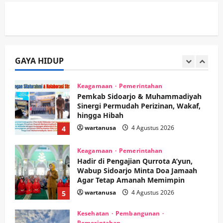
wartanusa
5 Agustus 2026
Ekonomi
Hiburan
Pemerintahan
HOT NEWS: Ribuan Warga Wage
Tumplek Blek di Bazar Rakyat Jalan
Jambu, Borong Kuliner UMKM Sambil
Nonton Jaranan!
GAYA HIDUP
3
wartanusa
4 Agustus 2026
Keagamaan
Pemerintahan
Pemkab Sidoarjo & Muhammadiyah
Sinergi Permudah Perizinan, Wakaf,
hingga Hibah
wartanusa
4 Agustus 2026
4
Keagamaan
Pemerintahan
Hadir di Pengajian Qurrota A’yun,
Wabup Sidoarjo Minta Doa Jamaah
Agar Tetap Amanah Memimpin
wartanusa
4 Agustus 2026
5
Kesehatan
Pembangunan
Pemerintahan