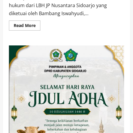
hukum dari LBH JP Nusantara Sidoarjo yang
diketuai oleh Bambang Iswahyudi,...
Read
Read More
more
about
Hasil
Mediasi
PT
Bijak
dan
18
Pekerja
BPJS
Ketenagakerjaan
bersama
Disnaker
Jatim
Diharapkan
Capai
Win-
Win
Solution