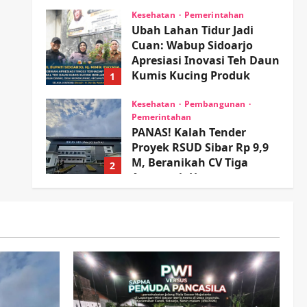
wartanusa
4 Agustus 2026
Kesehatan
Pemerintahan
Ubah Lahan Tidur Jadi
Cuan: Wabup Sidoarjo
Apresiasi Inovasi Teh Daun
Kumis Kucing Produk
1
Anggota TNI AL
Kesehatan
Pembangunan
wartanusa
8 Agustus 2026
Pemerintahan
PANAS! Kalah Tender
Proyek RSUD Sibar Rp 9,9
M, Beranikah CV Tiga
2
Anugerah Utama
Pertaruhkan Jaminan Rp
Olahraga
100 Juta?
Adu Taktik di Atas Rumput
Sintetis: PWI dan Sapma
wartanusa
5 Agustus 2026
PP Sidoarjo Memanaskan
Mesin Menuju Piala Soccer
3
wartanusa
5 Agustus 2026
Ekonomi
Hiburan
Pemerintahan