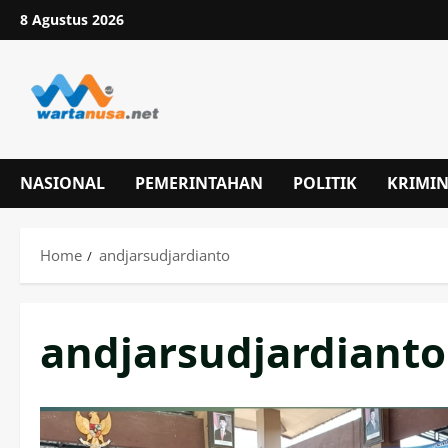
Skip
8 Agustus 2026
to
content
NASIONAL
PEMERINTAHAN
POLITIK
KRIMI
Home
andjarsudjardianto
andjarsudjardianto