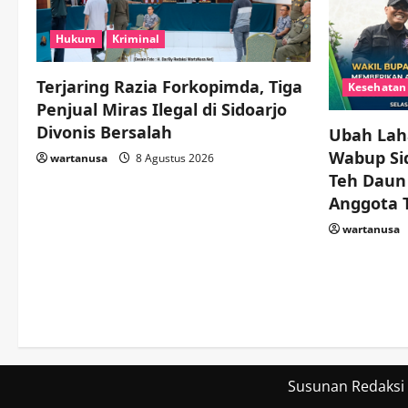
Hukum
Kriminal
Terjaring Razia Forkopimda, Tiga
Kesehatan
Penjual Miras Ilegal di Sidoarjo
Divonis Bersalah
Ubah Laha
Wabup Sid
wartanusa
8 Agustus 2026
Teh Daun
Anggota 
wartanusa
Susunan Redaksi