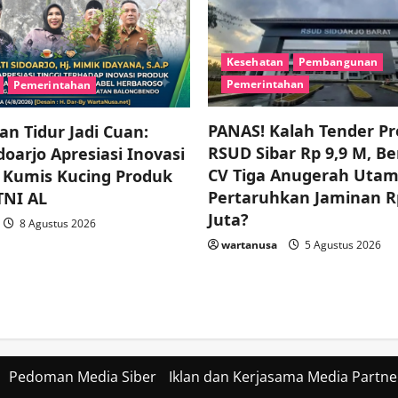
Kesehatan
Pembangunan
Pemerintahan
Pemerintahan
PANAS! Kalah Tender P
n Tidur Jadi Cuan:
RSUD Sibar Rp 9,9 M, B
oarjo Apresiasi Inovasi
CV Tiga Anugerah Uta
 Kumis Kucing Produk
Pertaruhkan Jaminan R
TNI AL
Juta?
8 Agustus 2026
wartanusa
5 Agustus 2026
Pedoman Media Siber
Iklan dan Kerjasama Media Partne