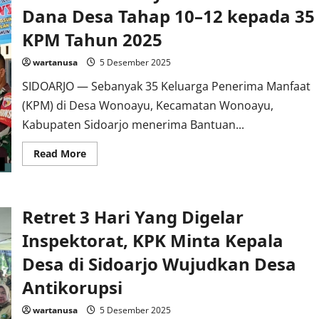
Dana Desa Tahap 10–12 kepada 35
KPM Tahun 2025
wartanusa
5 Desember 2025
SIDOARJO — Sebanyak 35 Keluarga Penerima Manfaat
(KPM) di Desa Wonoayu, Kecamatan Wonoayu,
Kabupaten Sidoarjo menerima Bantuan...
Read
Read More
more
about
Pemdes
Wonoayu
Salurkan
Retret 3 Hari Yang Digelar
BLT
Dana
Desa
Inspektorat, KPK Minta Kepala
Tahap
10–
Desa di Sidoarjo Wujudkan Desa
12
kepada
Antikorupsi
35
KPM
Tahun
wartanusa
5 Desember 2025
2025