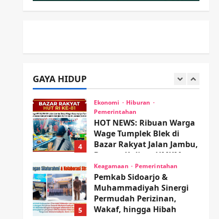
Proyek RSUD Sibar Rp 9,9
M, Beranikah CV Tiga
2
Anugerah Utama
Pertaruhkan Jaminan Rp
Olahraga
100 Juta?
Adu Taktik di Atas Rumput
Sintetis: PWI dan Sapma
wartanusa
5 Agustus 2026
PP Sidoarjo Memanaskan
GAYA HIDUP
Mesin Menuju Piala Soccer
3
wartanusa
5 Agustus 2026
Ekonomi
Hiburan
Pemerintahan
HOT NEWS: Ribuan Warga
Wage Tumplek Blek di
Bazar Rakyat Jalan Jambu,
4
Borong Kuliner UMKM
Sambil Nonton Jaranan!
Keagamaan
Pemerintahan
Pemkab Sidoarjo &
wartanusa
4 Agustus 2026
Muhammadiyah Sinergi
Permudah Perizinan,
Wakaf, hingga Hibah
5