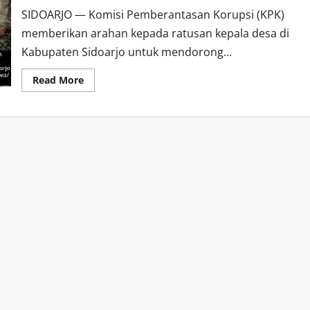
SIDOARJO — Komisi Pemberantasan Korupsi (KPK)
memberikan arahan kepada ratusan kepala desa di
Kabupaten Sidoarjo untuk mendorong...
Read
Read More
more
about
Retret
3
Hari
Yang
Digelar
Inspektorat,
KPK
Minta
Kepala
Desa
di
Sidoarjo
Wujudkan
Desa
Antikorupsi