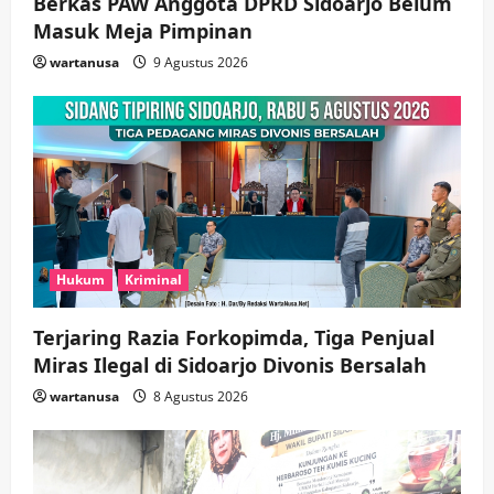
Berkas PAW Anggota DPRD Sidoarjo Belum
Nonton Jaranan!
Masuk Meja Pimpinan ​
4
wartanusa
4 Agustus 2026
wartanusa
9 Agustus 2026
Keagamaan
Pemerintahan
Pemkab Sidoarjo & Muhammadiyah
Sinergi Permudah Perizinan, Wakaf,
hingga Hibah
wartanusa
4 Agustus 2026
5
Hukum
Kriminal
Terjaring Razia Forkopimda, Tiga Penjual
Miras Ilegal di Sidoarjo Divonis Bersalah
wartanusa
8 Agustus 2026