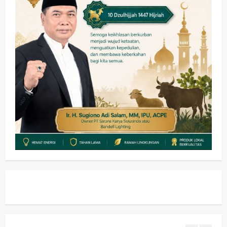
HOT NEWS: Ribuan Warga Wage
Tumplek Blek di Bazar Rakyat Jalan
Jambu, Borong Kuliner UMKM Sambil
Nonton Jaranan!
4
wartanusa
4 Agustus 2026
Keagamaan
Pemerintahan
Pemkab Sidoarjo & Muhammadiyah
Sinergi Permudah Perizinan, Wakaf,
hingga Hibah
wartanusa
4 Agustus 2026
5
Kesehatan
Pemerintahan
Ubah Lahan Tidur Jadi Cuan: Wabup
Sidoarjo Apresiasi Inovasi Teh Daun
Kumis Kucing Produk Anggota TNI AL
wartanusa
8 Agustus 2026
1
Kesehatan
Pembangunan
Pemerintahan
PANAS! Kalah Tender Proyek RSUD
Sibar Rp 9,9 M, Beranikah CV Tiga