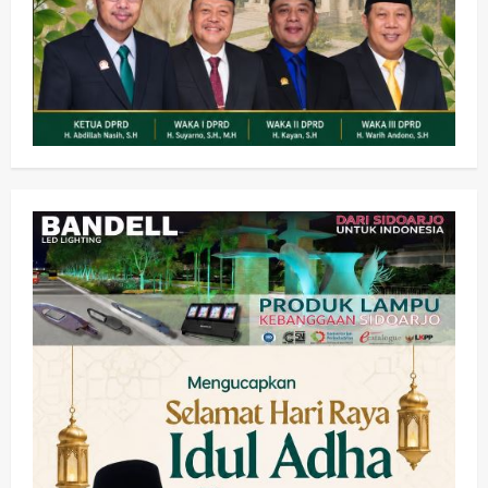
Kesehatan
Pembangunan
Pemerintahan
PANAS! Kalah Tender Proyek RSUD
Sibar Rp 9,9 M, Beranikah CV Tiga
Anugerah Utama Pertaruhkan
2
Jaminan Rp 100 Juta?
wartanusa
5 Agustus 2026
Olahraga
Adu Taktik di Atas Rumput Sintetis:
PWI dan Sapma PP Sidoarjo
Memanaskan Mesin Menuju Piala
Soccer
3
wartanusa
5 Agustus 2026
Ekonomi
Hiburan
Pemerintahan