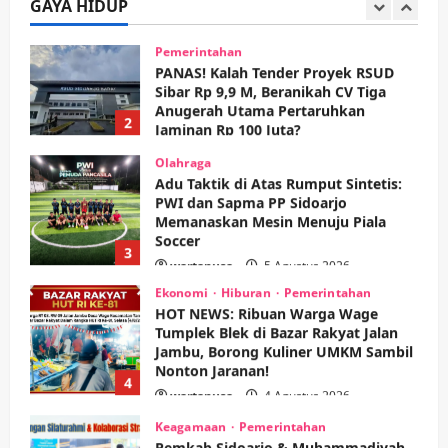
Anugerah Utama Pertaruhkan
GAYA HIDUP
2
Jaminan Rp 100 Juta?
wartanusa
5 Agustus 2026
Olahraga
Adu Taktik di Atas Rumput Sintetis:
PWI dan Sapma PP Sidoarjo
Memanaskan Mesin Menuju Piala
Soccer
3
wartanusa
5 Agustus 2026
Ekonomi
Hiburan
Pemerintahan
HOT NEWS: Ribuan Warga Wage
Tumplek Blek di Bazar Rakyat Jalan
Jambu, Borong Kuliner UMKM Sambil
Nonton Jaranan!
4
wartanusa
4 Agustus 2026
Keagamaan
Pemerintahan
Pemkab Sidoarjo & Muhammadiyah
Sinergi Permudah Perizinan, Wakaf,
hingga Hibah
wartanusa
4 Agustus 2026
5
Kesehatan
Pemerintahan