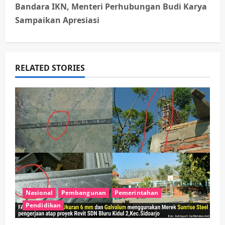
n
Bandara IKN, Menteri Perhubungan Budi Karya
Sampaikan Apresiasi
a
v
RELATED STORIES
i
g
a
t
i
o
Nasional
Pembangunan
Pemerintahan
n
Pendidikan