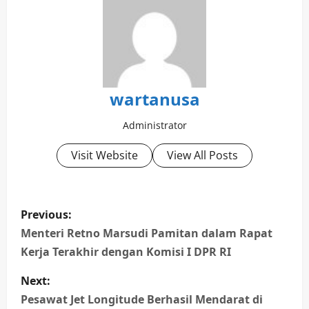
wartanusa
Administrator
Visit Website
View All Posts
P
Previous:
o
Menteri Retno Marsudi Pamitan dalam Rapat
Kerja Terakhir dengan Komisi I DPR RI
s
Next:
t
Pesawat Jet Longitude Berhasil Mendarat di