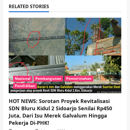
RELATED STORIES
i
g
a
t
i
o
Nasional
Pembangunan
Pemerintahan
n
Pendidikan
HOT NEWS: Sorotan Proyek Revitalisasi
SDN Bluru Kidul 2 Sidoarjo Senilai Rp450
Juta, Dari Isu Merek Galvalum Hingga
Pekerja Di-PHK!