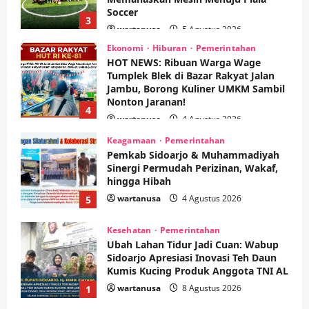
Soccer
3
wartanusa
5 Agustus 2026
Ekonomi
Hiburan
Pemerintahan
HOT NEWS: Ribuan Warga Wage
Tumplek Blek di Bazar Rakyat Jalan
Jambu, Borong Kuliner UMKM Sambil
Nonton Jaranan!
4
wartanusa
4 Agustus 2026
Keagamaan
Pemerintahan
Pemkab Sidoarjo & Muhammadiyah
Sinergi Permudah Perizinan, Wakaf,
hingga Hibah
wartanusa
4 Agustus 2026
5
Kesehatan
Pemerintahan
Ubah Lahan Tidur Jadi Cuan: Wabup
Sidoarjo Apresiasi Inovasi Teh Daun
Kumis Kucing Produk Anggota TNI AL
wartanusa
8 Agustus 2026
1