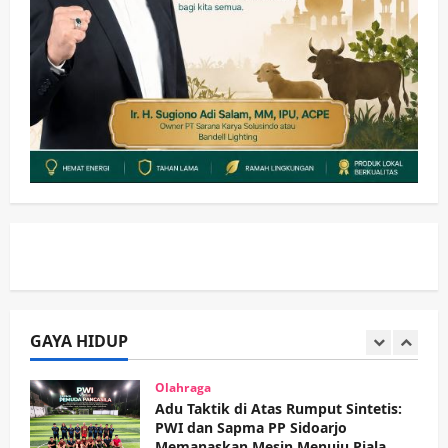
Keagamaan
Pemerintahan
Pemkab Sidoarjo & Muhammadiyah
Sinergi Permudah Perizinan, Wakaf,
hingga Hibah
wartanusa
4 Agustus 2026
5
Kesehatan
Pemerintahan
Ubah Lahan Tidur Jadi Cuan: Wabup
Sidoarjo Apresiasi Inovasi Teh Daun
Kumis Kucing Produk Anggota TNI AL
wartanusa
8 Agustus 2026
1
Kesehatan
Pembangunan
Pemerintahan
PANAS! Kalah Tender Proyek RSUD
Sibar Rp 9,9 M, Beranikah CV Tiga
Anugerah Utama Pertaruhkan
GAYA HIDUP
2
Jaminan Rp 100 Juta?
wartanusa
5 Agustus 2026
Olahraga
Adu Taktik di Atas Rumput Sintetis:
PWI dan Sapma PP Sidoarjo
Memanaskan Mesin Menuju Piala