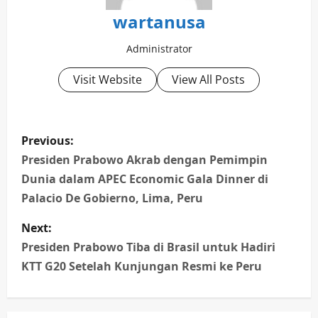
wartanusa
Administrator
Visit Website
View All Posts
P
Previous:
o
Presiden Prabowo Akrab dengan Pemimpin
Dunia dalam APEC Economic Gala Dinner di
s
Palacio De Gobierno, Lima, Peru
t
Next:
n
Presiden Prabowo Tiba di Brasil untuk Hadiri
KTT G20 Setelah Kunjungan Resmi ke Peru
a
v