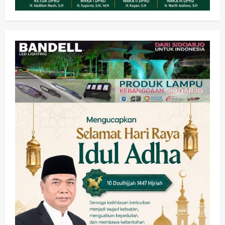
Kesehatan
Pembangunan
Pemerintahan
PANAS! Kalah Tender Proyek RSUD
Sibar Rp 9,9 M, Beranikah CV Tiga
Anugerah Utama Pertaruhkan
2
Jaminan Rp 100 Juta?
wartanusa
5 Agustus 2026
Olahraga
Adu Taktik di Atas Rumput Sintetis:
PWI dan Sapma PP Sidoarjo
Memanaskan Mesin Menuju Piala
Soccer
3
wartanusa
5 Agustus 2026
Ekonomi
Hiburan
Pemerintahan
HOT NEWS: Ribuan Warga Wage
Tumplek Blek di Bazar Rakyat Jalan
Jambu, Borong Kuliner UMKM Sambil
Nonton Jaranan!
4
wartanusa
4 Agustus 2026